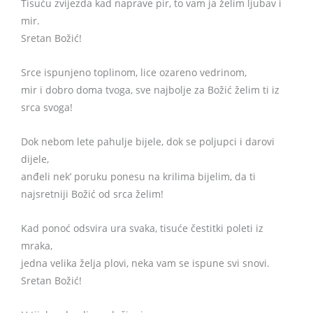
Tisuću zvijezda kad naprave pir, to vam ja želim ljubav i
mir.
Sretan Božić!
Srce ispunjeno toplinom, lice ozareno vedrinom,
mir i dobro doma tvoga, sve najbolje za Božić želim ti iz
srca svoga!
Dok nebom lete pahulje bijele, dok se poljupci i darovi
dijele,
anđeli nek’ poruku ponesu na krilima bijelim, da ti
najsretniji Božić od srca želim!
Kad ponoć odsvira ura svaka, tisuće čestitki poleti iz
mraka,
jedna velika želja plovi, neka vam se ispune svi snovi.
Sretan Božić!