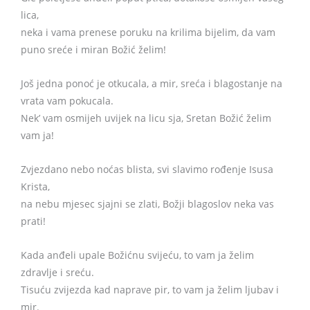
lica,
neka i vama prenese poruku na krilima bijelim, da vam
puno sreće i miran Božić želim!
Još jedna ponoć je otkucala, a mir, sreća i blagostanje na
vrata vam pokucala.
Nek’ vam osmijeh uvijek na licu sja, Sretan Božić želim
vam ja!
Zvjezdano nebo noćas blista, svi slavimo rođenje Isusa
Krista,
na nebu mjesec sjajni se zlati, Božji blagoslov neka vas
prati!
Kada anđeli upale Božićnu svijeću, to vam ja želim
zdravlje i sreću.
Tisuću zvijezda kad naprave pir, to vam ja želim ljubav i
mir.