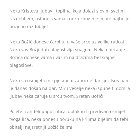
Neka Kristova ljubav i toplina, koja dolazi s ovim svetim
razdobljem, ostane s vama i neka zbog nje imate najbolje
božićno razdoblje!
Neka Božić donese čaroliju u vaše srce uz velike radosti.
Neka vas Božji duh blagoslivlja snagom. Neka obećanje
Božića donese vama i vašim najdražima beskrajne
blagoslove.
Neka sa osmijehom i pjesmom započne dan, jer Isus nam
je danas došao na dar. Mir i veselje neka ispune ti dom, a
ljubav neka caruje u srcu tvom. Sretan Božić!
Polete li anđeli poput ptica, dotaknu li predivan osmijeh
tvoga lica, neka ponesu poruku na krilima bijelim da tebi i
obitelji najsretniji Božić želim!