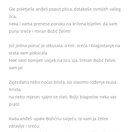
Gle poletješe anđeli poput ptica, dotakoše osmijeh vašeg
lica,
neka i vama prenese poruku na krilima bijelim, da vam
puno sreće i miran Božić želim!
Još jedna ponoć je otkucala, a mir, sreća i blagostanje na
vrata vam pokucala.
Nek’ vam osmijeh uvijek na licu sja, Sretan Božić želim
vam ja!
Zvjezdano nebo noćas blista, svi slavimo rođenje Isusa
Krista,
na nebu mjesec sjajni se zlati, Božji blagoslov neka vas
prati!
Kada anđeli upale Božićnu svijeću, to vam ja želim
zdravlje i sreću.