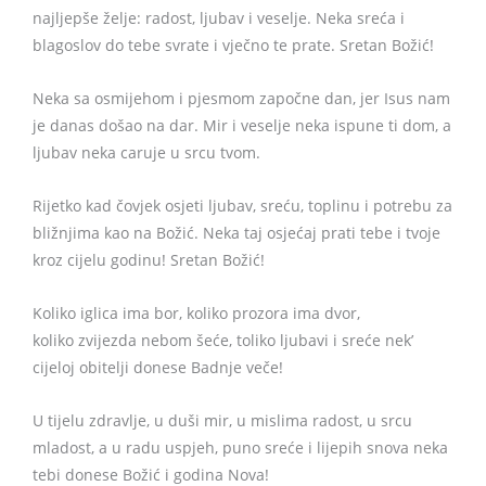
najljepše želje: radost, ljubav i veselje. Neka sreća i
blagoslov do tebe svrate i vječno te prate. Sretan Božić!
Neka sa osmijehom i pjesmom započne dan, jer Isus nam
je danas došao na dar. Mir i veselje neka ispune ti dom, a
ljubav neka caruje u srcu tvom.
Rijetko kad čovjek osjeti ljubav, sreću, toplinu i potrebu za
bližnjima kao na Božić. Neka taj osjećaj prati tebe i tvoje
kroz cijelu godinu! Sretan Božić!
Koliko iglica ima bor, koliko prozora ima dvor,
koliko zvijezda nebom šeće, toliko ljubavi i sreće nek’
cijeloj obitelji donese Badnje veče!
U tijelu zdravlje, u duši mir, u mislima radost, u srcu
mladost, a u radu uspjeh, puno sreće i lijepih snova neka
tebi donese Božić i godina Nova!