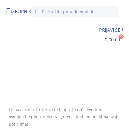
Skip
Search
Search
to
IZBORNIK
content
PRIJAVI SE
0
Cart
0,00
€
Božić
Početna
/
Prigodni tekstovi
/ Božić
Ljubav i radost, nježnost i blagost, sreća i vedrina,
osmijeh i toplina, neka svega toga, tebi i najmilijima ovaj
Božić ima!