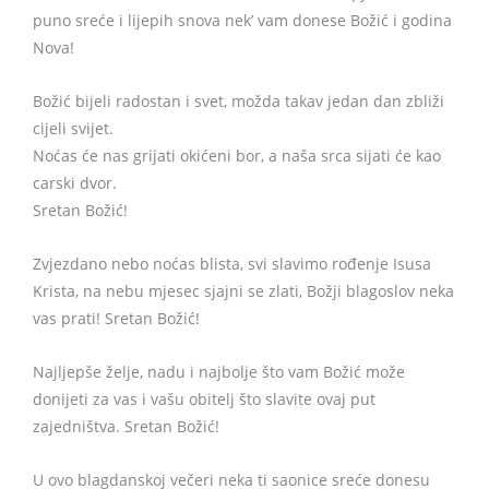
puno sreće i lijepih snova nek’ vam donese Božić i godina
Nova!
Božić bijeli radostan i svet, možda takav jedan dan zbliži
cijeli svijet.
Noćas će nas grijati okićeni bor, a naša srca sijati će kao
carski dvor.
Sretan Božić!
Zvjezdano nebo noćas blista, svi slavimo rođenje Isusa
Krista, na nebu mjesec sjajni se zlati, Božji blagoslov neka
vas prati! Sretan Božić!
Najljepše želje, nadu i najbolje što vam Božić može
donijeti za vas i vašu obitelj što slavite ovaj put
zajedništva. Sretan Božić!
U ovo blagdanskoj večeri neka ti saonice sreće donesu