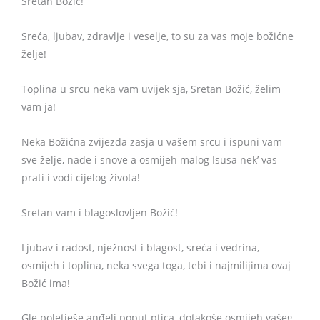
Sretan Božić!
Sreća, ljubav, zdravlje i veselje, to su za vas moje božićne
želje!
Toplina u srcu neka vam uvijek sja, Sretan Božić, želim
vam ja!
Neka Božićna zvijezda zasja u vašem srcu i ispuni vam
sve želje, nade i snove a osmijeh malog Isusa nek’ vas
prati i vodi cijelog života!
Sretan vam i blagoslovljen Božić!
Ljubav i radost, nježnost i blagost, sreća i vedrina,
osmijeh i toplina, neka svega toga, tebi i najmilijima ovaj
Božić ima!
Gle poletješe anđeli poput ptica, dotakoše osmijeh vašeg