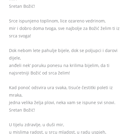
Sretan Božić!
Srce ispunjeno toplinom, lice ozareno vedrinom,
mir i dobro doma tvoga, sve najbolje za Božić želim ti iz
srca svoga!
Dok nebom lete pahulje bijele, dok se poljupci i darovi
dijele,
anđeli nek’ poruku ponesu na krilima bijelim, da ti
najsretniji Božić od srca želim!
Kad ponoć odsvira ura svaka, tisuće čestitki poleti iz
mraka,
jedna velika želja plovi, neka vam se ispune svi snovi.
Sretan Božić!
U tijelu zdravlje, u duši mir,
u mislima radost, u srcu mladost, u radu uspjeh,