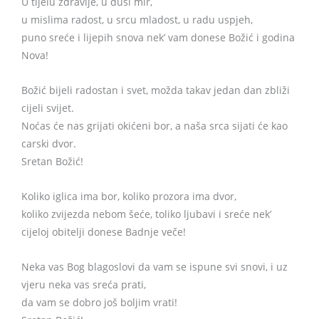
U tijelu zdravlje, u duši mir,
u mislima radost, u srcu mladost, u radu uspjeh,
puno sreće i lijepih snova nek’ vam donese Božić i godina
Nova!
Božić bijeli radostan i svet, možda takav jedan dan zbliži
cijeli svijet.
Noćas će nas grijati okićeni bor, a naša srca sijati će kao
carski dvor.
Sretan Božić!
Koliko iglica ima bor, koliko prozora ima dvor,
koliko zvijezda nebom šeće, toliko ljubavi i sreće nek’
cijeloj obitelji donese Badnje veče!
Neka vas Bog blagoslovi da vam se ispune svi snovi, i uz
vjeru neka vas sreća prati,
da vam se dobro još boljim vrati!