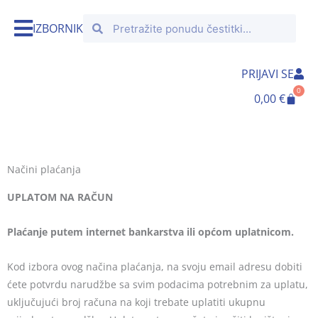
Skip
Search
Search
to
IZBORNIK
content
PRIJAVI SE
0
Cart
0,00
€
Načini plaćanja
UPLATOM NA RAČUN
Plaćanje putem internet bankarstva ili općom uplatnicom.
Kod izbora ovog načina plaćanja, na svoju email adresu dobiti
ćete potvrdu narudžbe sa svim podacima potrebnim za uplatu,
uključujući broj računa na koji trebate uplatiti ukupnu