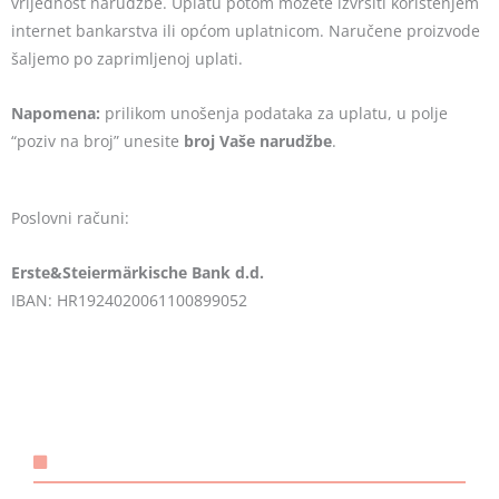
vrijednost narudžbe. Uplatu potom možete izvršiti korištenjem
internet bankarstva ili općom uplatnicom. Naručene proizvode
šaljemo po zaprimljenoj uplati.
Napomena:
prilikom unošenja podataka za uplatu, u polje
“poziv na broj” unesite
broj Vaše narudžbe
.
Poslovni računi:
Erste&Steiermärkische Bank d.d.
IBAN: HR1924020061100899052
KONTAKT