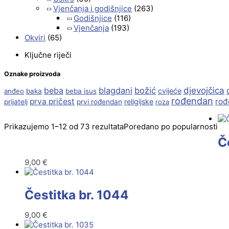
Vjenčanja i godišnjice
(263)
Godišnjice
(116)
Vjenčanja
(193)
Okviri
(65)
Ključne riječi
Oznake proizvoda
beba
blagdani
božić
djevojčica
cvijeće
anđeo
baka
beba isus
rođendan
prva pričest
rođ
religijske
prijatelj
prvi rođendan
roza
Prikazujemo 1–12 od 73 rezultata
Poredano po popularnosti
Č
9,00
€
Čestitka br. 1044
9,00
€