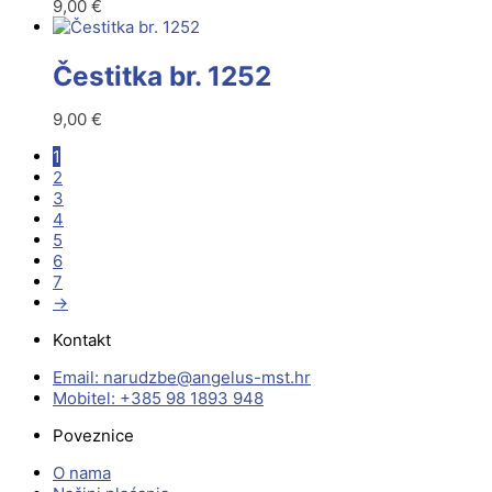
9,00
€
Čestitka br. 1252
9,00
€
1
2
3
4
5
6
7
→
Kontakt
Email:
@ebzduran
rh.tsm-sulegna
Mobitel: +385 98 1893 948
Poveznice
O nama