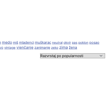
n
medo
muškarac
miš
mladenci
posao
neutral
okvir
pas
poklon
zima
vjenčanje
žena
vo
zanimanje
vintage
zeko