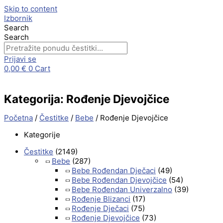
Skip to content
Izbornik
Search
Search
Prijavi se
0,00
€
0
Cart
Kategorija: Rođenje Djevojčice
Početna
/
Čestitke
/
Bebe
/ Rođenje Djevojčice
Kategorije
Čestitke
(2149)
Bebe
(287)
Bebe Rođendan Dječaci
(49)
Bebe Rođendan Djevojčice
(54)
Bebe Rođendan Univerzalno
(39)
Rođenje Blizanci
(17)
Rođenje Dječaci
(75)
Rođenje Djevojčice
(73)