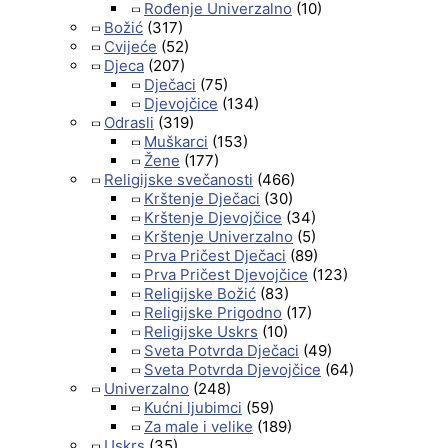
Rođenje Univerzalno
(10)
Božić
(317)
Cvijeće
(52)
Djeca
(207)
Dječaci
(75)
Djevojčice
(134)
Odrasli
(319)
Muškarci
(153)
Žene
(177)
Religijske svečanosti
(466)
Krštenje Dječaci
(30)
Krštenje Djevojčice
(34)
Krštenje Univerzalno
(5)
Prva Pričest Dječaci
(89)
Prva Pričest Djevojčice
(123)
Religijske Božić
(83)
Religijske Prigodno
(17)
Religijske Uskrs
(10)
Sveta Potvrda Dječaci
(49)
Sveta Potvrda Djevojčice
(64)
Univerzalno
(248)
Kućni ljubimci
(59)
Za male i velike
(189)
Uskrs
(35)