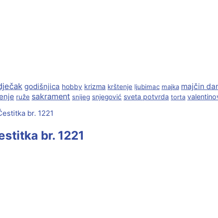
dječak
godišnjica
majčin da
krizma
hobby
krštenje
ljubimac
majka
sakrament
enje
sveta potvrda
valentino
ruže
snijeg
snjegović
torta
estitka br. 1221