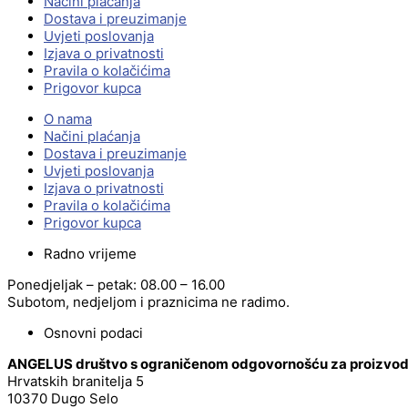
Načini plaćanja
Dostava i preuzimanje
Uvjeti poslovanja
Izjava o privatnosti
Pravila o kolačićima
Prigovor kupca
O nama
Načini plaćanja
Dostava i preuzimanje
Uvjeti poslovanja
Izjava o privatnosti
Pravila o kolačićima
Prigovor kupca
Radno vrijeme
Ponedjeljak – petak: 08.00 – 16.00
Subotom, nedjeljom i praznicima ne radimo.
Osnovni podaci
ANGELUS društvo s ograničenom odgovornošću za proizvodnj
Hrvatskih branitelja 5
10370 Dugo Selo