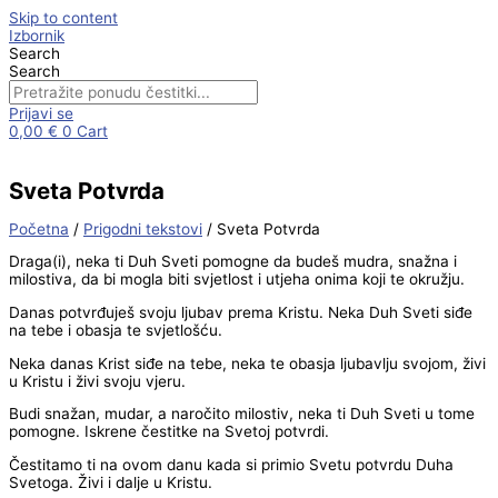
Skip to content
Izbornik
Search
Search
Prijavi se
0,00
€
0
Cart
Sveta Potvrda
Početna
/
Prigodni tekstovi
/ Sveta Potvrda
Draga(i), neka ti Duh Sveti pomogne da budeš mudra, snažna i
milostiva, da bi mogla biti svjetlost i utjeha onima koji te okružju.
Danas potvrđuješ svoju ljubav prema Kristu. Neka Duh Sveti siđe
na tebe i obasja te svjetlošću.
Neka danas Krist siđe na tebe, neka te obasja ljubavlju svojom, živi
u Kristu i živi svoju vjeru.
Budi snažan, mudar, a naročito milostiv, neka ti Duh Sveti u tome
pomogne. Iskrene čestitke na Svetoj potvrdi.
Čestitamo ti na ovom danu kada si primio Svetu potvrdu Duha
Svetoga. Živi i dalje u Kristu.