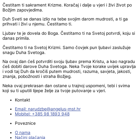
Čestitam ti sakrament Krizme. Koračaj i dalje u vjeri i živi život po
Božjim zapovjedima.
Duh Sveti se danas izlio na tebe svojim darom mudrosti, a ti ga
prihvati i živi u njemu. Čestitamo ti.
Ljubav te je dovela do Boga. Čestitamo ti na Svetoj potvrdi, koju si
danas primila.
Čestitamo ti na Svetoj Krizmi. Samo čovjek pun ljubavi zaslužuje
snagu Duha Svetoga.
Na ovaj dan ćeš potvrditi svoju ljubav prema Kristu, a kao nagradu
ćeš dobiti darove Duha Svetoga. Neka Tvoje korake uvijek upravlja
i vodi taj Duh da kročiš putem mudrosti, razuma, savjeta, jakosti,
znanja, pobožnosti i straha Božjeg.
Neka ovaj prekrasan dan ostane u trajnoj uspomeni, tebi i svima
koji su ti uputili lijepe želje za tvoje putovanje u vjeri.
Kontakt
Email:
@ebzduran
rh.tsm-sulegna
Mobitel: +385 98 1893 948
Poveznice
O nama
Načini plaćanja