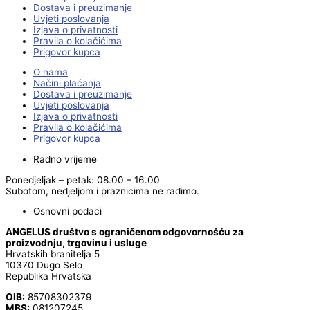
Dostava i preuzimanje
Uvjeti poslovanja
Izjava o privatnosti
Pravila o kolačićima
Prigovor kupca
O nama
Načini plaćanja
Dostava i preuzimanje
Uvjeti poslovanja
Izjava o privatnosti
Pravila o kolačićima
Prigovor kupca
Radno vrijeme
Ponedjeljak – petak: 08.00 – 16.00
Subotom, nedjeljom i praznicima ne radimo.
Osnovni podaci
ANGELUS društvo s ograničenom odgovornošću za
proizvodnju, trgovinu i usluge
Hrvatskih branitelja 5
10370 Dugo Selo
Republika Hrvatska
OIB:
85708302379
MBS:
081207245