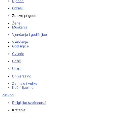
Dječaci
Odrasli
Za sve prigode
Žene
Muškarci
Vjenčanja i godišnjice
Vjenčanja
Godišnjice
Cvijeće
Božić
Uskrs
Univerzalno
Za male i velike
Kućni ljubimci
Zatvori
Religijske svečanosti
Krštenje