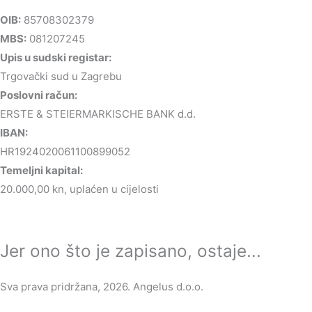
OIB:
85708302379
MBS:
081207245
Upis u sudski registar:
Trgovački sud u Zagrebu
Poslovni račun:
ERSTE & STEIERMARKISCHE BANK d.d.
IBAN:
HR1924020061100899052
Temeljni kapital:
20.000,00 kn, uplaćen u cijelosti
Jer ono što je zapisano, ostaje...
Sva prava pridržana, 2026. Angelus d.o.o.