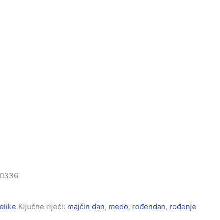
. 0336
elike
Ključne riječi:
majčin dan
,
medo
,
rođendan
,
rođenje