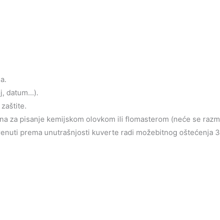
a.
oj, datum…).
zaštite.
jena za pisanje kemijskom olovkom ili flomasterom (neće se razm
krenuti prema unutrašnjosti kuverte radi možebitnog oštećenja 3d 