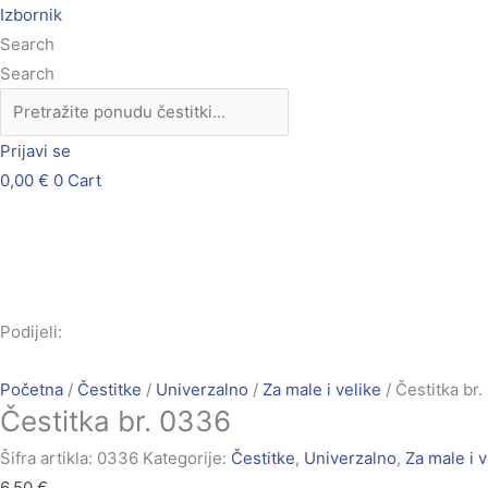
Skip
Čestitka
Izbornik
to
br.
Search
content
0336
Search
količina
Prijavi se
0,00
€
0
Cart
Podijeli:
Početna
/
Čestitke
/
Univerzalno
/
Za male i velike
/ Čestitka br
Čestitka br. 0336
Šifra artikla:
0336
Kategorije:
Čestitke
,
Univerzalno
,
Za male i v
6,50
€