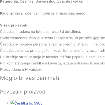
Kategorija:
Čestitke, Univerzalno, Za male i velike
Ključne riječi:
rođendan, rođenje, majčin dan, medo
Više o proizvodu:
Čestitka je rađena na foto papiru sa 3d detaljima.
Svaki elemenat ručno je izrezan i ljepljen sa 3d jastučić-ljepilim
Čestitku je moguće personalizirati na prednjoj stranici (ime, br
Čestitka dolazi sa pripadajućom kuvertom u celofan vrećici radi 
Unutrašnja stranica (koja je također od foto papira) je namijen
Prilikom stavljanja čestitke u kuvertu, istu je potrebno licem o
Proizvedeno u Hrvatskoj.
Moglo bi vas zanimati
Povezani proizvodi