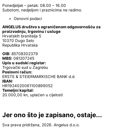
Ponedjeljak – petak: 08.00 – 16.00
Subotom, nedjeljom i praznicima ne radimo.
Osnovni podaci
ANGELUS društvo s ograničenom odgovornošću za
proizvodnju, trgovinu i usluge
Hrvatskih branitelja 5
10370 Dugo Selo
Republika Hrvatska
OIB:
85708302379
MBS:
081207245
Upis u sudski registar:
Trgovački sud u Zagrebu
Poslovni račun:
ERSTE & STEIERMARKISCHE BANK d.d.
IBAN:
HR1924020061100899052
Temeljni kapital:
20.000,00 kn, uplaćen u cijelosti
Jer ono što je zapisano, ostaje...
Sva prava pridržana, 2026. Angelus d.o.o.