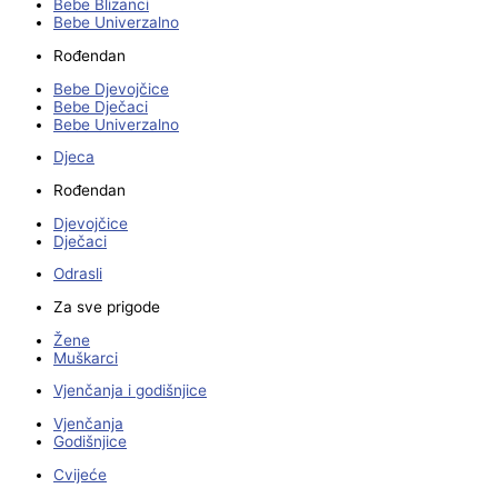
Bebe Blizanci
Bebe Univerzalno
Rođendan
Bebe Djevojčice
Bebe Dječaci
Bebe Univerzalno
Djeca
Rođendan
Djevojčice
Dječaci
Odrasli
Za sve prigode
Žene
Muškarci
Vjenčanja i godišnjice
Vjenčanja
Godišnjice
Cvijeće