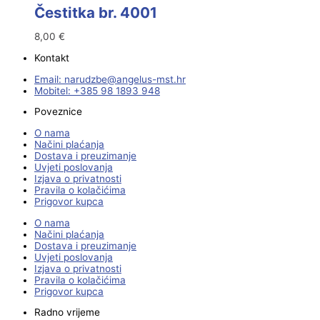
Čestitka br. 4001
8,00
€
Kontakt
Email:
@ebzduran
rh.tsm-sulegna
Mobitel: +385 98 1893 948
Poveznice
O nama
Načini plaćanja
Dostava i preuzimanje
Uvjeti poslovanja
Izjava o privatnosti
Pravila o kolačićima
Prigovor kupca
O nama
Načini plaćanja
Dostava i preuzimanje
Uvjeti poslovanja
Izjava o privatnosti
Pravila o kolačićima
Prigovor kupca
Radno vrijeme