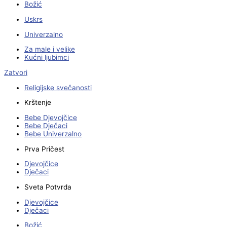
Božić
Uskrs
Univerzalno
Za male i velike
Kućni ljubimci
Zatvori
Religijske svečanosti
Krštenje
Bebe Djevojčice
Bebe Dječaci
Bebe Univerzalno
Prva Pričest
Djevojčice
Dječaci
Sveta Potvrda
Djevojčice
Dječaci
Božić