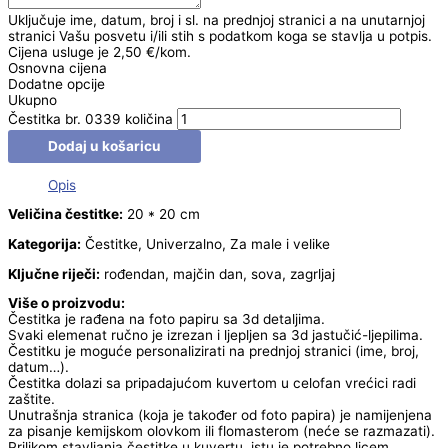
Uključuje ime, datum, broj i sl. na prednjoj stranici a na unutarnjoj
stranici Vašu posvetu i/ili stih s podatkom koga se stavlja u potpis.
Cijena usluge je 2,50 €/kom.
Osnovna cijena
Dodatne opcije
Ukupno
Čestitka br. 0339 količina
Dodaj u košaricu
Opis
Veličina čestitke:
20 * 20 cm
Kategorija:
Čestitke, Univerzalno, Za male i velike
Ključne riječi:
rođendan, majčin dan, sova, zagrljaj
Više o proizvodu:
Čestitka je rađena na foto papiru sa 3d detaljima.
Svaki elemenat ručno je izrezan i ljepljen sa 3d jastučić-ljepilima.
Čestitku je moguće personalizirati na prednjoj stranici (ime, broj,
datum…).
Čestitka dolazi sa pripadajućom kuvertom u celofan vrećici radi
zaštite.
Unutrašnja stranica (koja je također od foto papira) je namijenjena
za pisanje kemijskom olovkom ili flomasterom (neće se razmazati).
Prilikom stavljanja čestitke u kuvertu, istu je potrebno licem