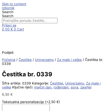
Skip to content
Izbornik
Search
Search
Prijavi se
0,00
€
0
Cart
Podijeli:
Početna
/
Čestitke
/
Univerzalno
/
Za male i velike
/ Čestitka br.
0339
Čestitka br. 0339
Šifra artikla:
0339
Kategorije:
Čestitke
,
Univerzalno
,
Za male i
velike
Ključne riječi:
majčin dan
,
rođendan
,
sova
,
zagrljaj
6,50
€
Tekstualna personalizacija
(+2,50 €)