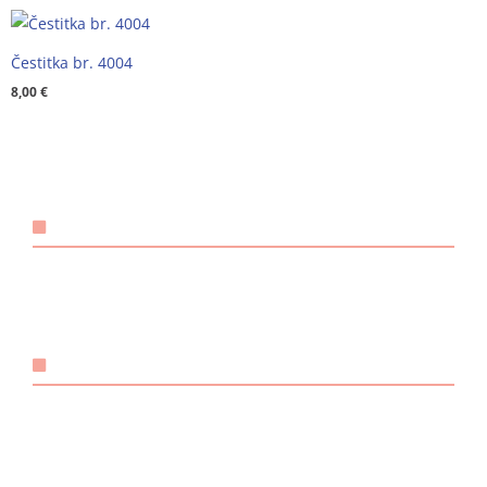
Čestitka br. 4004
8,00
€
KONTAKT
Email:
@ebzduran
rh.tsm-sulegna
Mobitel: +385 98 1893 948
POVEZNICE
O nama
Načini plaćanja
Dostava i preuzimanje