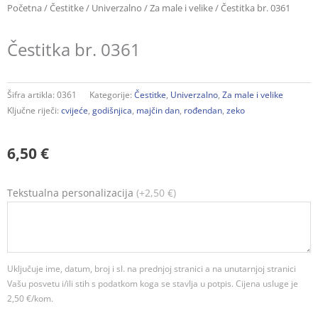
Početna
/
Čestitke
/
Univerzalno
/
Za male i velike
/ Čestitka br. 0361
Čestitka br. 0361
Šifra artikla:
0361
Kategorije:
Čestitke
,
Univerzalno
,
Za male i velike
Ključne riječi:
cvijeće
,
godišnjica
,
majčin dan
,
rođendan
,
zeko
6,50
€
Čestitka
Tekstualna personalizacija
(+2,50 €)
br.
0361
količina
Uključuje ime, datum, broj i sl. na prednjoj stranici a na unutarnjoj stranici
Vašu posvetu i/ili stih s podatkom koga se stavlja u potpis. Cijena usluge je
2,50 €/kom.