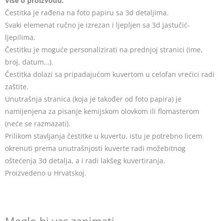
Više o proizvodu:
Čestitka je rađena na foto papiru sa 3d detaljima.
Svaki elemenat ručno je izrezan i ljepljen sa 3d jastučić-
ljepilima.
Čestitku je moguće personalizirati na prednjoj stranici (ime,
broj, datum…).
Čestitka dolazi sa pripadajućom kuvertom u celofan vrećici radi
zaštite.
Unutrašnja stranica (koja je također od foto papira) je
namijenjena za pisanje kemijskom olovkom ili flomasterom
(neće se razmazati).
Prilikom stavljanja čestitke u kuvertu, istu je potrebno licem
okrenuti prema unutrašnjosti kuverte radi možebitnog
oštećenja 3d detalja, a i radi lakšeg kuvertiranja.
Proizvedeno u Hrvatskoj.