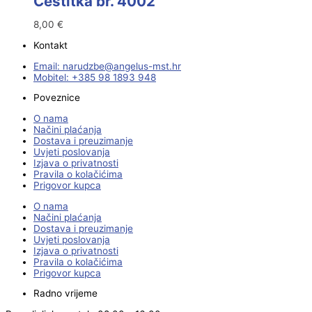
Čestitka br. 4002
8,00
€
Kontakt
Email:
@ebzduran
rh.tsm-sulegna
Mobitel: +385 98 1893 948
Poveznice
O nama
Načini plaćanja
Dostava i preuzimanje
Uvjeti poslovanja
Izjava o privatnosti
Pravila o kolačićima
Prigovor kupca
O nama
Načini plaćanja
Dostava i preuzimanje
Uvjeti poslovanja
Izjava o privatnosti
Pravila o kolačićima
Prigovor kupca
Radno vrijeme