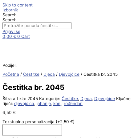
Skip to content
Izbornik
Search
Search
Prijavi se
0,00
€
0
Cart
Podijeli:
Početna
/
Čestitke
/
Djeca
/
Djevojčice
/ Čestitka br. 2045
Čestitka br. 2045
Šifra artikla:
2045
Kategorije:
Čestitke
,
Djeca
,
Djevojčice
Ključne
riječi:
djevojčica
,
jahanje
,
konj
,
rođendan
6,50
€
Tekstualna personalizacija
(+2,50 €)