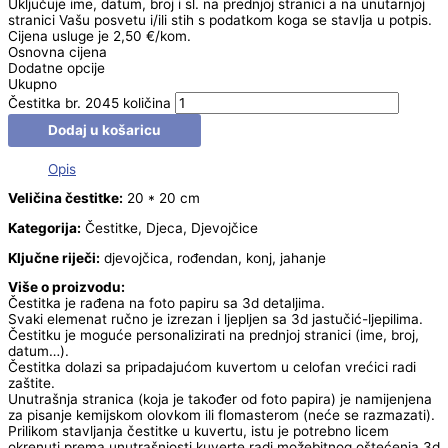
Uključuje ime, datum, broj i sl. na prednjoj stranici a na unutarnjoj
stranici Vašu posvetu i/ili stih s podatkom koga se stavlja u potpis.
Cijena usluge je 2,50 €/kom.
Osnovna cijena
Dodatne opcije
Ukupno
Čestitka br. 2045 količina
Dodaj u košaricu
Opis
Veličina čestitke:
20 * 20 cm
Kategorija:
Čestitke, Djeca, Djevojčice
Ključne riječi:
djevojčica, rođendan, konj, jahanje
Više o proizvodu:
Čestitka je rađena na foto papiru sa 3d detaljima.
Svaki elemenat ručno je izrezan i ljepljen sa 3d jastučić-ljepilima.
Čestitku je moguće personalizirati na prednjoj stranici (ime, broj,
datum…).
Čestitka dolazi sa pripadajućom kuvertom u celofan vrećici radi
zaštite.
Unutrašnja stranica (koja je također od foto papira) je namijenjena
za pisanje kemijskom olovkom ili flomasterom (neće se razmazati).
Prilikom stavljanja čestitke u kuvertu, istu je potrebno licem
okrenuti prema unutrašnjosti kuverte radi možebitnog oštećenja 3d