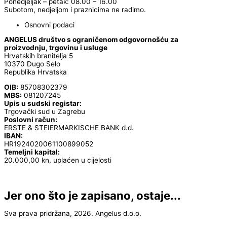
Ponedjeljak – petak: 08.00 – 16.00
Subotom, nedjeljom i praznicima ne radimo.
Osnovni podaci
ANGELUS društvo s ograničenom odgovornošću za
proizvodnju, trgovinu i usluge
Hrvatskih branitelja 5
10370 Dugo Selo
Republika Hrvatska
OIB:
85708302379
MBS:
081207245
Upis u sudski registar:
Trgovački sud u Zagrebu
Poslovni račun:
ERSTE & STEIERMARKISCHE BANK d.d.
IBAN:
HR1924020061100899052
Temeljni kapital:
20.000,00 kn, uplaćen u cijelosti
Jer ono što je zapisano, ostaje...
Sva prava pridržana, 2026. Angelus d.o.o.