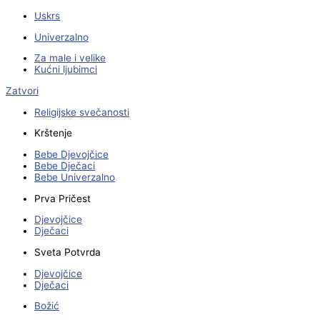
Uskrs
Univerzalno
Za male i velike
Kućni ljubimci
Zatvori
Religijske svečanosti
Krštenje
Bebe Djevojčice
Bebe Dječaci
Bebe Univerzalno
Prva Pričest
Djevojčice
Dječaci
Sveta Potvrda
Djevojčice
Dječaci
Božić