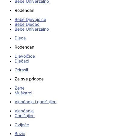
Bebe Univerzalno
Rođendan
Bebe Djevojčice
Bebe Dječaci
Bebe Univerzalno
Djeca
Rođendan
Djevojčice
Dječaci
Odrasli
Za sve prigode
Žene
Muškarci
Vjenčanja i godišnjice
Vjenčanja
Godišnjice
Cvijeće
Božić