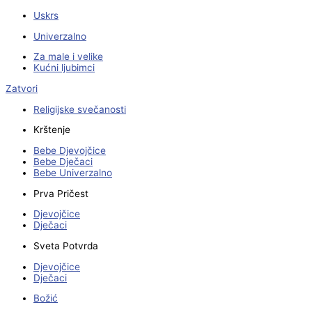
Uskrs
Univerzalno
Za male i velike
Kućni ljubimci
Zatvori
Religijske svečanosti
Krštenje
Bebe Djevojčice
Bebe Dječaci
Bebe Univerzalno
Prva Pričest
Djevojčice
Dječaci
Sveta Potvrda
Djevojčice
Dječaci
Božić