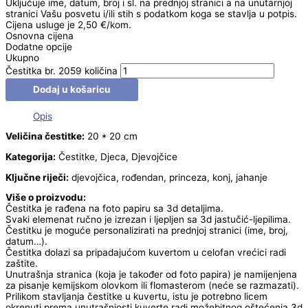
Uključuje ime, datum, broj i sl. na prednjoj stranici a na unutarnjoj
stranici Vašu posvetu i/ili stih s podatkom koga se stavlja u potpis.
Cijena usluge je 2,50 €/kom.
Osnovna cijena
Dodatne opcije
Ukupno
Čestitka br. 2059 količina
Dodaj u košaricu
Opis
Veličina čestitke:
20 * 20 cm
Kategorija:
Čestitke, Djeca, Djevojčice
Ključne riječi:
djevojčica, rođendan, princeza, konj, jahanje
Više o proizvodu:
Čestitka je rađena na foto papiru sa 3d detaljima.
Svaki elemenat ručno je izrezan i ljepljen sa 3d jastučić-ljepilima.
Čestitku je moguće personalizirati na prednjoj stranici (ime, broj,
datum…).
Čestitka dolazi sa pripadajućom kuvertom u celofan vrećici radi
zaštite.
Unutrašnja stranica (koja je također od foto papira) je namijenjena
za pisanje kemijskom olovkom ili flomasterom (neće se razmazati).
Prilikom stavljanja čestitke u kuvertu, istu je potrebno licem
okrenuti prema unutrašnjosti kuverte radi možebitnog oštećenja 3d