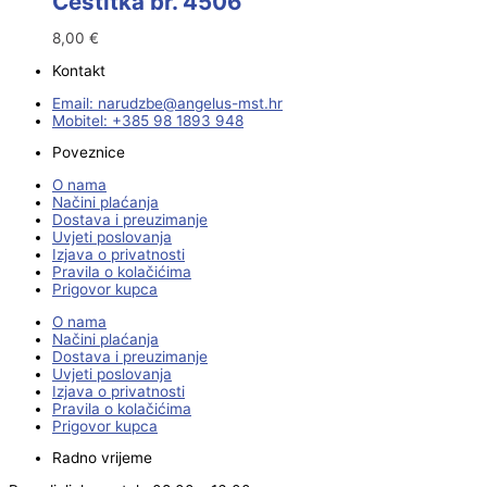
Čestitka br. 4506
8,00
€
Kontakt
Email:
@ebzduran
rh.tsm-sulegna
Mobitel: +385 98 1893 948
Poveznice
O nama
Načini plaćanja
Dostava i preuzimanje
Uvjeti poslovanja
Izjava o privatnosti
Pravila o kolačićima
Prigovor kupca
O nama
Načini plaćanja
Dostava i preuzimanje
Uvjeti poslovanja
Izjava o privatnosti
Pravila o kolačićima
Prigovor kupca
Radno vrijeme