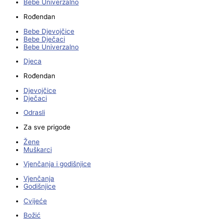
Bebe Univerzalno
Rođendan
Bebe Djevojčice
Bebe Dječaci
Bebe Univerzalno
Djeca
Rođendan
Djevojčice
Dječaci
Odrasli
Za sve prigode
Žene
Muškarci
Vjenčanja i godišnjice
Vjenčanja
Godišnjice
Cvijeće
Božić