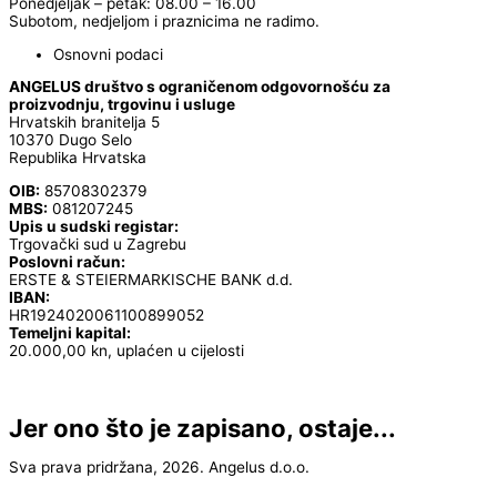
Ponedjeljak – petak: 08.00 – 16.00
Subotom, nedjeljom i praznicima ne radimo.
Osnovni podaci
ANGELUS društvo s ograničenom odgovornošću za
proizvodnju, trgovinu i usluge
Hrvatskih branitelja 5
10370 Dugo Selo
Republika Hrvatska
OIB:
85708302379
MBS:
081207245
Upis u sudski registar:
Trgovački sud u Zagrebu
Poslovni račun:
ERSTE & STEIERMARKISCHE BANK d.d.
IBAN:
HR1924020061100899052
Temeljni kapital:
20.000,00 kn, uplaćen u cijelosti
Jer ono što je zapisano, ostaje...
Sva prava pridržana, 2026. Angelus d.o.o.