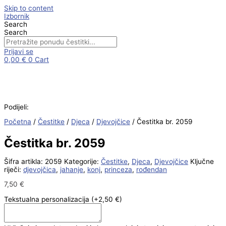
Skip to content
Izbornik
Search
Search
Prijavi se
0,00
€
0
Cart
Podijeli:
Početna
/
Čestitke
/
Djeca
/
Djevojčice
/ Čestitka br. 2059
Čestitka br. 2059
Šifra artikla:
2059
Kategorije:
Čestitke
,
Djeca
,
Djevojčice
Ključne
riječi:
djevojčica
,
jahanje
,
konj
,
princeza
,
rođendan
7,50
€
Tekstualna personalizacija
(+2,50 €)