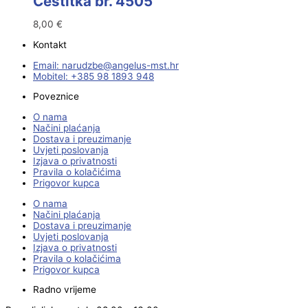
Čestitka br. 4505
8,00
€
Kontakt
Email:
@ebzduran
rh.tsm-sulegna
Mobitel: +385 98 1893 948
Poveznice
O nama
Načini plaćanja
Dostava i preuzimanje
Uvjeti poslovanja
Izjava o privatnosti
Pravila o kolačićima
Prigovor kupca
O nama
Načini plaćanja
Dostava i preuzimanje
Uvjeti poslovanja
Izjava o privatnosti
Pravila o kolačićima
Prigovor kupca
Radno vrijeme