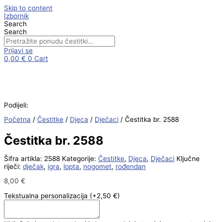
Skip to content
Izbornik
Search
Search
Prijavi se
0,00
€
0
Cart
Podijeli:
Početna
/
Čestitke
/
Djeca
/
Dječaci
/ Čestitka br. 2588
Čestitka br. 2588
Šifra artikla:
2588
Kategorije:
Čestitke
,
Djeca
,
Dječaci
Ključne
riječi:
dječak
,
igra
,
lopta
,
nogomet
,
rođendan
8,00
€
Tekstualna personalizacija
(+2,50 €)