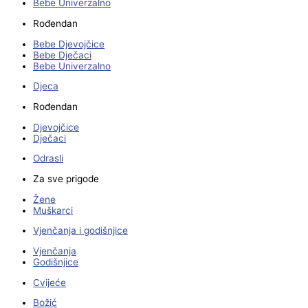
Bebe Univerzalno
Rođendan
Bebe Djevojčice
Bebe Dječaci
Bebe Univerzalno
Djeca
Rođendan
Djevojčice
Dječaci
Odrasli
Za sve prigode
Žene
Muškarci
Vjenčanja i godišnjice
Vjenčanja
Godišnjice
Cvijeće
Božić