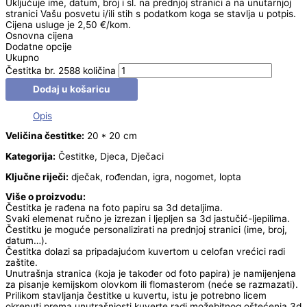
Uključuje ime, datum, broj i sl. na prednjoj stranici a na unutarnjoj
stranici Vašu posvetu i/ili stih s podatkom koga se stavlja u potpis.
Cijena usluge je 2,50 €/kom.
Osnovna cijena
Dodatne opcije
Ukupno
Čestitka br. 2588 količina
Dodaj u košaricu
Opis
Veličina čestitke:
20 * 20 cm
Kategorija:
Čestitke, Djeca, Dječaci
Ključne riječi:
dječak, rođendan, igra, nogomet, lopta
Više o proizvodu:
Čestitka je rađena na foto papiru sa 3d detaljima.
Svaki elemenat ručno je izrezan i ljepljen sa 3d jastučić-ljepilima.
Čestitku je moguće personalizirati na prednjoj stranici (ime, broj,
datum…).
Čestitka dolazi sa pripadajućom kuvertom u celofan vrećici radi
zaštite.
Unutrašnja stranica (koja je također od foto papira) je namijenjena
za pisanje kemijskom olovkom ili flomasterom (neće se razmazati).
Prilikom stavljanja čestitke u kuvertu, istu je potrebno licem
okrenuti prema unutrašnjosti kuverte radi možebitnog oštećenja 3d