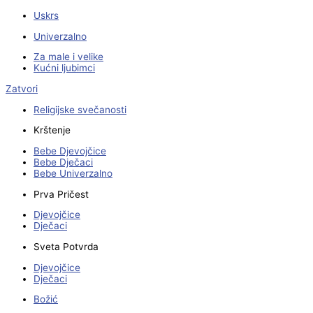
Uskrs
Univerzalno
Za male i velike
Kućni ljubimci
Zatvori
Religijske svečanosti
Krštenje
Bebe Djevojčice
Bebe Dječaci
Bebe Univerzalno
Prva Pričest
Djevojčice
Dječaci
Sveta Potvrda
Djevojčice
Dječaci
Božić