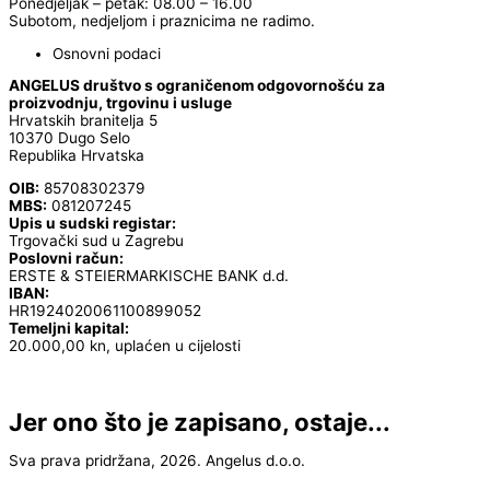
Ponedjeljak – petak: 08.00 – 16.00
Subotom, nedjeljom i praznicima ne radimo.
Osnovni podaci
ANGELUS društvo s ograničenom odgovornošću za
proizvodnju, trgovinu i usluge
Hrvatskih branitelja 5
10370 Dugo Selo
Republika Hrvatska
OIB:
85708302379
MBS:
081207245
Upis u sudski registar:
Trgovački sud u Zagrebu
Poslovni račun:
ERSTE & STEIERMARKISCHE BANK d.d.
IBAN:
HR1924020061100899052
Temeljni kapital:
20.000,00 kn, uplaćen u cijelosti
Jer ono što je zapisano, ostaje...
Sva prava pridržana, 2026. Angelus d.o.o.