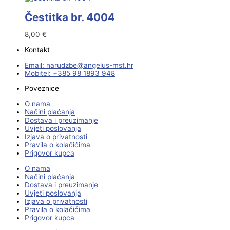
Čestitka br. 4004
8,00
€
Kontakt
Email:
@ebzduran
rh.tsm-sulegna
Mobitel: +385 98 1893 948
Poveznice
O nama
Načini plaćanja
Dostava i preuzimanje
Uvjeti poslovanja
Izjava o privatnosti
Pravila o kolačićima
Prigovor kupca
O nama
Načini plaćanja
Dostava i preuzimanje
Uvjeti poslovanja
Izjava o privatnosti
Pravila o kolačićima
Prigovor kupca