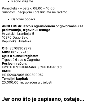
Radno vrijeme
Ponedjeljak – petak: 08.00 – 16.00
Subotom, nedjeljom i praznicima ne radimo.
Osnovni podaci
ANGELUS društvo s ograničenom odgovornošću za
proizvodnju, trgovinu i usluge
Hrvatskih branitelja 5
10370 Dugo Selo
Republika Hrvatska
OIB:
85708302379
MBS:
081207245
Upis u sudski registar:
Trgovački sud u Zagrebu
Poslovni račun:
ERSTE & STEIERMARKISCHE BANK d.d.
IBAN:
HR1924020061100899052
Temeljni kapital:
20.000,00 kn, uplaćen u cijelosti
Jer ono što je zapisano, ostaje...