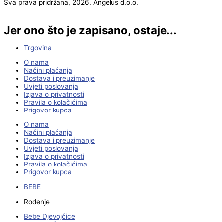
Sva prava pridržana, 2026. Angelus d.o.o.
Jer ono što je zapisano, ostaje...
Trgovina
O nama
Načini plaćanja
Dostava i preuzimanje
Uvjeti poslovanja
Izjava o privatnosti
Pravila o kolačićima
Prigovor kupca
O nama
Načini plaćanja
Dostava i preuzimanje
Uvjeti poslovanja
Izjava o privatnosti
Pravila o kolačićima
Prigovor kupca
BEBE
Rođenje
Bebe Djevojčice