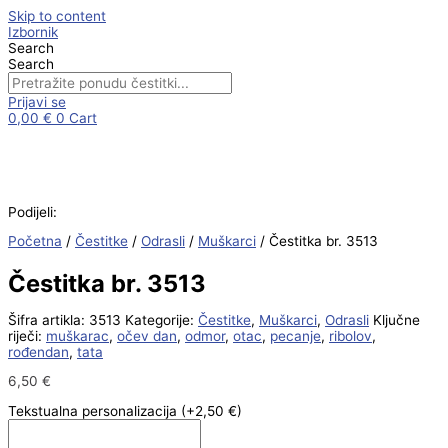
Skip to content
Izbornik
Search
Search
Prijavi se
0,00
€
0
Cart
Podijeli:
Početna
/
Čestitke
/
Odrasli
/
Muškarci
/ Čestitka br. 3513
Čestitka br. 3513
Šifra artikla:
3513
Kategorije:
Čestitke
,
Muškarci
,
Odrasli
Ključne
riječi:
muškarac
,
očev dan
,
odmor
,
otac
,
pecanje
,
ribolov
,
rođendan
,
tata
6,50
€
Tekstualna personalizacija
(+2,50 €)