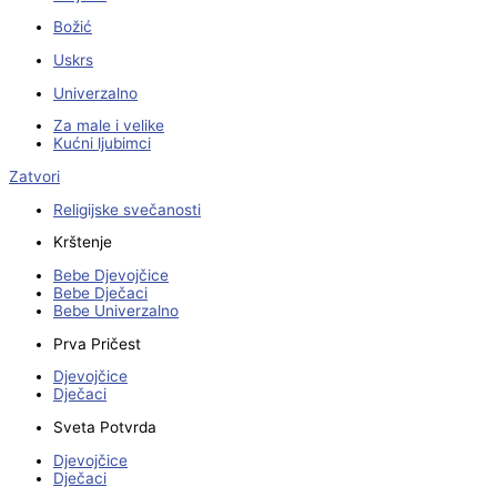
Božić
Uskrs
Univerzalno
Za male i velike
Kućni ljubimci
Zatvori
Religijske svečanosti
Krštenje
Bebe Djevojčice
Bebe Dječaci
Bebe Univerzalno
Prva Pričest
Djevojčice
Dječaci
Sveta Potvrda
Djevojčice
Dječaci