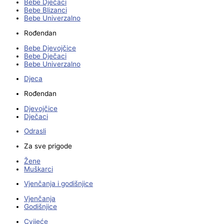
Bebe Dječaci
Bebe Blizanci
Bebe Univerzalno
Rođendan
Bebe Djevojčice
Bebe Dječaci
Bebe Univerzalno
Djeca
Rođendan
Djevojčice
Dječaci
Odrasli
Za sve prigode
Žene
Muškarci
Vjenčanja i godišnjice
Vjenčanja
Godišnjice
Cvijeće