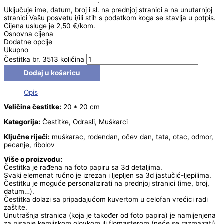
Uključuje ime, datum, broj i sl. na prednjoj stranici a na unutarnjoj
stranici Vašu posvetu i/ili stih s podatkom koga se stavlja u potpis.
Cijena usluge je 2,50 €/kom.
Osnovna cijena
Dodatne opcije
Ukupno
Čestitka br. 3513 količina
Dodaj u košaricu
Opis
Veličina čestitke:
20 * 20 cm
Kategorija:
Čestitke, Odrasli, Muškarci
Ključne riječi:
muškarac, rođendan, očev dan, tata, otac, odmor,
pecanje, ribolov
Više o proizvodu:
Čestitka je rađena na foto papiru sa 3d detaljima.
Svaki elemenat ručno je izrezan i ljepljen sa 3d jastučić-ljepilima.
Čestitku je moguće personalizirati na prednjoj stranici (ime, broj,
datum…).
Čestitka dolazi sa pripadajućom kuvertom u celofan vrećici radi
zaštite.
Unutrašnja stranica (koja je također od foto papira) je namijenjena
za pisanje kemijskom olovkom ili flomasterom (neće se razmazati).