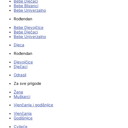
Bebe Dječaci
Bebe Blizanci
Bebe Univerzalno
Rođendan
Bebe Djevojčice
Bebe Dječaci
Bebe Univerzalno
Djeca
Rođendan
Djevojčice
Dječaci
Odrasli
Za sve prigode
Žene
Muškarci
Vjenčanja i godišnjice
Vjenčanja
Godišnjice
Cvijeće