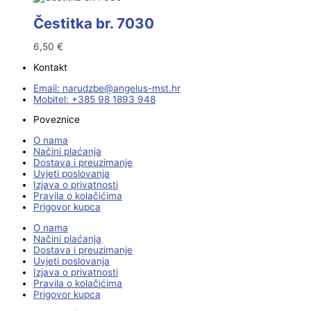
Čestitka br. 7030
6,50
€
Kontakt
Email:
@ebzduran
rh.tsm-sulegna
Mobitel: +385 98 1893 948
Poveznice
O nama
Načini plaćanja
Dostava i preuzimanje
Uvjeti poslovanja
Izjava o privatnosti
Pravila o kolačićima
Prigovor kupca
O nama
Načini plaćanja
Dostava i preuzimanje
Uvjeti poslovanja
Izjava o privatnosti
Pravila o kolačićima
Prigovor kupca