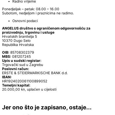
Radno vrijeme
Ponedjeljak – petak: 08.00 – 16.00
Subotom, nedjeljom i praznicima ne radimo.
Osnovni podaci
ANGELUS društvo s ograničenom odgovornošću za
proizvodnju, trgovinu i usluge
Hrvatskih branitelja 5
10370 Dugo Selo
Republika Hrvatska
OIB:
85708302379
MBS:
081207245
Upis u sudski registar:
Trgovački sud u Zagrebu
Poslovni račun:
ERSTE & STEIERMARKISCHE BANK d.d.
IBAN:
HR1924020061100899052
Temeljni kapital:
20.000,00 kn, uplaćen u cijelosti
Jer ono što je zapisano, ostaje...