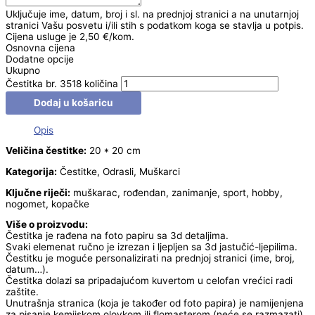
Uključuje ime, datum, broj i sl. na prednjoj stranici a na unutarnjoj
stranici Vašu posvetu i/ili stih s podatkom koga se stavlja u potpis.
Cijena usluge je 2,50 €/kom.
Osnovna cijena
Dodatne opcije
Ukupno
Čestitka br. 3518 količina
Dodaj u košaricu
Opis
Veličina čestitke:
20 * 20 cm
Kategorija:
Čestitke, Odrasli, Muškarci
Ključne riječi:
muškarac, rođendan, zanimanje, sport, hobby,
nogomet, kopačke
Više o proizvodu:
Čestitka je rađena na foto papiru sa 3d detaljima.
Svaki elemenat ručno je izrezan i ljepljen sa 3d jastučić-ljepilima.
Čestitku je moguće personalizirati na prednjoj stranici (ime, broj,
datum…).
Čestitka dolazi sa pripadajućom kuvertom u celofan vrećici radi
zaštite.
Unutrašnja stranica (koja je također od foto papira) je namijenjena
za pisanje kemijskom olovkom ili flomasterom (neće se razmazati).