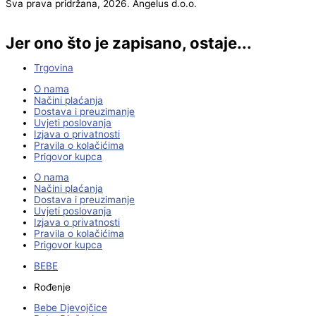
Sva prava pridržana, 2026. Angelus d.o.o.
Jer ono što je zapisano, ostaje...
Trgovina
O nama
Načini plaćanja
Dostava i preuzimanje
Uvjeti poslovanja
Izjava o privatnosti
Pravila o kolačićima
Prigovor kupca
O nama
Načini plaćanja
Dostava i preuzimanje
Uvjeti poslovanja
Izjava o privatnosti
Pravila o kolačićima
Prigovor kupca
BEBE
Rođenje
Bebe Djevojčice