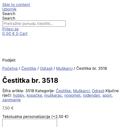
Skip to content
Izbornik
Search
Search
Prijavi se
0,00
€
0
Cart
Podijeli:
Početna
/
Čestitke
/
Odrasli
/
Muškarci
/ Čestitka br. 3518
Čestitka br. 3518
Šifra artikla:
3518
Kategorije:
Čestitke
,
Muškarci
,
Odrasli
Ključne
riječi:
hobby
,
kopačke
,
muškarac
,
nogomet
,
rođendan
,
sport
,
zanimanje
7,50
€
Tekstualna personalizacija
(+2,50 €)