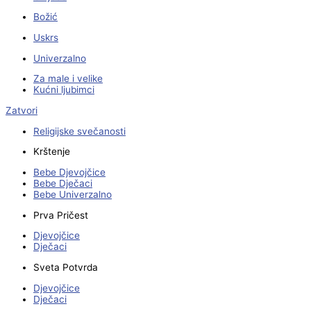
Božić
Uskrs
Univerzalno
Za male i velike
Kućni ljubimci
Zatvori
Religijske svečanosti
Krštenje
Bebe Djevojčice
Bebe Dječaci
Bebe Univerzalno
Prva Pričest
Djevojčice
Dječaci
Sveta Potvrda
Djevojčice
Dječaci