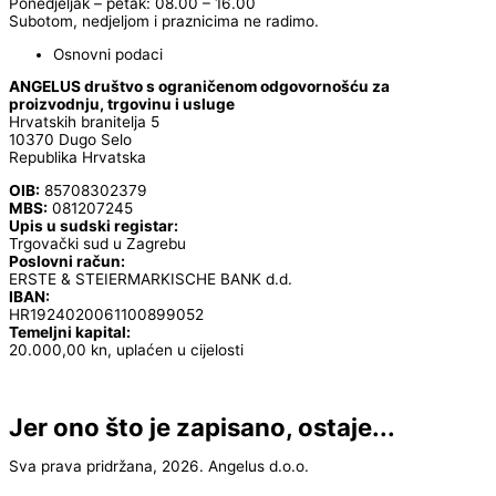
Ponedjeljak – petak: 08.00 – 16.00
Subotom, nedjeljom i praznicima ne radimo.
Osnovni podaci
ANGELUS društvo s ograničenom odgovornošću za
proizvodnju, trgovinu i usluge
Hrvatskih branitelja 5
10370 Dugo Selo
Republika Hrvatska
OIB:
85708302379
MBS:
081207245
Upis u sudski registar:
Trgovački sud u Zagrebu
Poslovni račun:
ERSTE & STEIERMARKISCHE BANK d.d.
IBAN:
HR1924020061100899052
Temeljni kapital:
20.000,00 kn, uplaćen u cijelosti
Jer ono što je zapisano, ostaje...
Sva prava pridržana, 2026. Angelus d.o.o.