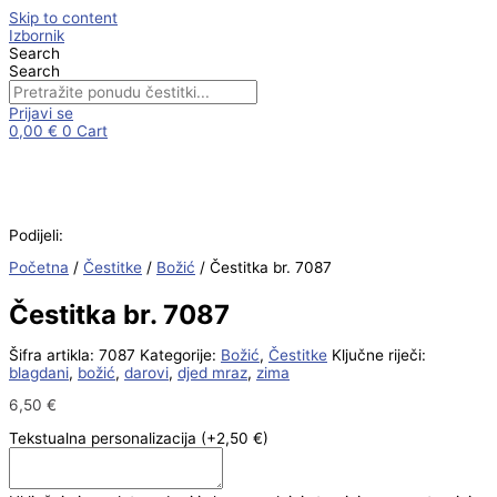
Skip to content
Izbornik
Search
Search
Prijavi se
0,00
€
0
Cart
Podijeli:
Početna
/
Čestitke
/
Božić
/ Čestitka br. 7087
Čestitka br. 7087
Šifra artikla:
7087
Kategorije:
Božić
,
Čestitke
Ključne riječi:
blagdani
,
božić
,
darovi
,
djed mraz
,
zima
6,50
€
Tekstualna personalizacija
(+2,50 €)