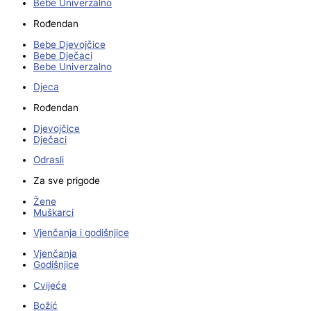
Bebe Univerzalno
Rođendan
Bebe Djevojčice
Bebe Dječaci
Bebe Univerzalno
Djeca
Rođendan
Djevojčice
Dječaci
Odrasli
Za sve prigode
Žene
Muškarci
Vjenčanja i godišnjice
Vjenčanja
Godišnjice
Cvijeće
Božić