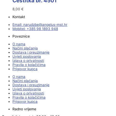
Čestitka br. 4501
8,00
€
Kontakt
Email:
@ebzduran
rh.tsm-sulegna
Mobitel: +385 98 1893 948
Poveznice
O nama
Načini plaćanja
Dostava i preuzimanje
Uvjeti poslovanja
Izjava o privatnosti
Pravila o kolačićima
Prigovor kupca
O nama
Načini plaćanja
Dostava i preuzimanje
Uvjeti poslovanja
Izjava o privatnosti
Pravila o kolačićima
Prigovor kupca
Radno vrijeme