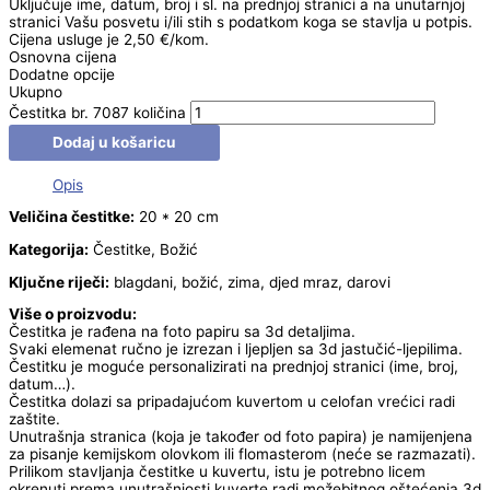
Uključuje ime, datum, broj i sl. na prednjoj stranici a na unutarnjoj
stranici Vašu posvetu i/ili stih s podatkom koga se stavlja u potpis.
Cijena usluge je 2,50 €/kom.
Osnovna cijena
Dodatne opcije
Ukupno
Čestitka br. 7087 količina
Dodaj u košaricu
Opis
Veličina čestitke:
20 * 20 cm
Kategorija:
Čestitke, Božić
Ključne riječi:
blagdani, božić, zima, djed mraz, darovi
Više o proizvodu:
Čestitka je rađena na foto papiru sa 3d detaljima.
Svaki elemenat ručno je izrezan i ljepljen sa 3d jastučić-ljepilima.
Čestitku je moguće personalizirati na prednjoj stranici (ime, broj,
datum…).
Čestitka dolazi sa pripadajućom kuvertom u celofan vrećici radi
zaštite.
Unutrašnja stranica (koja je također od foto papira) je namijenjena
za pisanje kemijskom olovkom ili flomasterom (neće se razmazati).
Prilikom stavljanja čestitke u kuvertu, istu je potrebno licem
okrenuti prema unutrašnjosti kuverte radi možebitnog oštećenja 3d