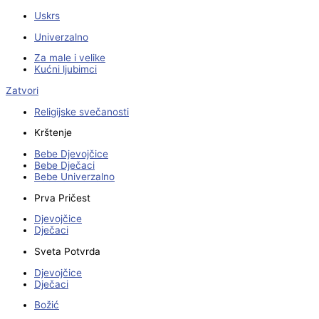
Uskrs
Univerzalno
Za male i velike
Kućni ljubimci
Zatvori
Religijske svečanosti
Krštenje
Bebe Djevojčice
Bebe Dječaci
Bebe Univerzalno
Prva Pričest
Djevojčice
Dječaci
Sveta Potvrda
Djevojčice
Dječaci
Božić