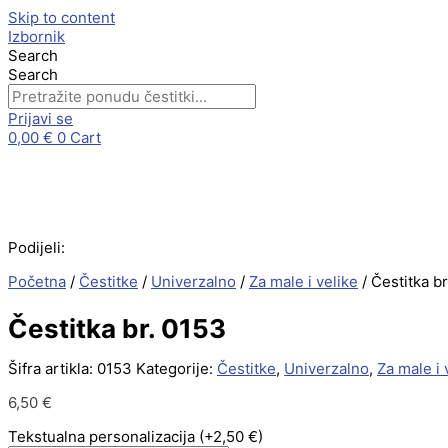
Skip to content
Izbornik
Search
Search
Prijavi se
0,00
€
0
Cart
Podijeli:
Početna
/
Čestitke
/
Univerzalno
/
Za male i velike
/ Čestitka b
Čestitka br. 0153
Šifra artikla:
0153
Kategorije:
Čestitke
,
Univerzalno
,
Za male i 
6,50
€
Tekstualna personalizacija
(+2,50 €)