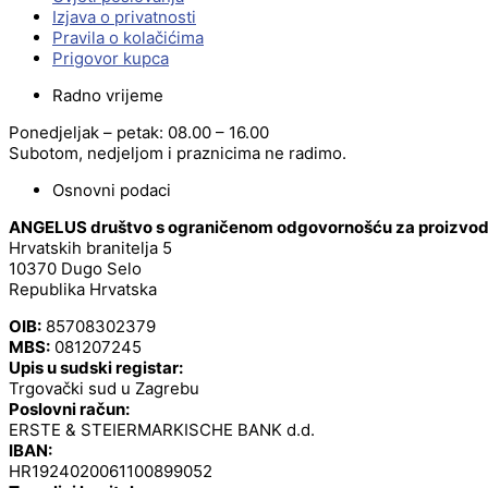
Izjava o privatnosti
Pravila o kolačićima
Prigovor kupca
Radno vrijeme
Ponedjeljak – petak: 08.00 – 16.00
Subotom, nedjeljom i praznicima ne radimo.
Osnovni podaci
ANGELUS društvo s ograničenom odgovornošću za proizvodnj
Hrvatskih branitelja 5
10370 Dugo Selo
Republika Hrvatska
OIB:
85708302379
MBS:
081207245
Upis u sudski registar:
Trgovački sud u Zagrebu
Poslovni račun:
ERSTE & STEIERMARKISCHE BANK d.d.
IBAN:
HR1924020061100899052