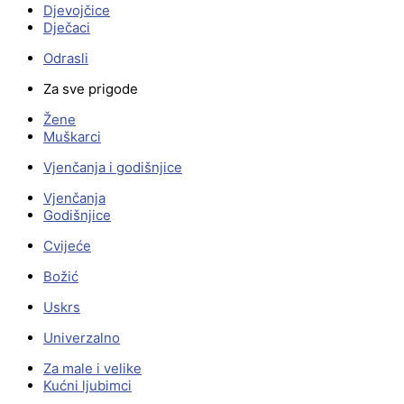
Djevojčice
Dječaci
Odrasli
Za sve prigode
Žene
Muškarci
Vjenčanja i godišnjice
Vjenčanja
Godišnjice
Cvijeće
Božić
Uskrs
Univerzalno
Za male i velike
Kućni ljubimci