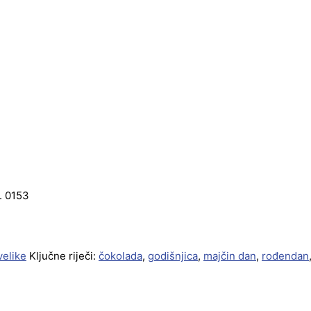
r. 0153
velike
Ključne riječi:
čokolada
,
godišnjica
,
majčin dan
,
rođendan