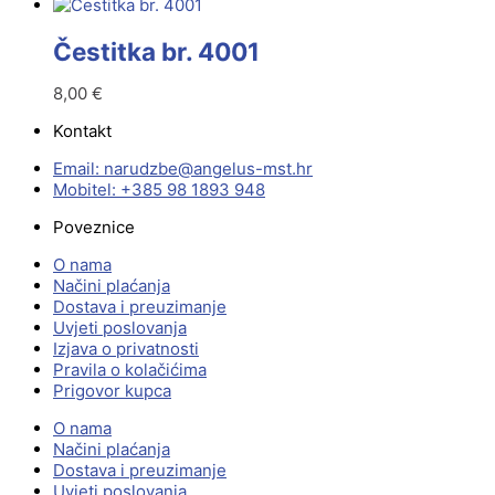
Čestitka br. 4001
8,00
€
Kontakt
Email:
@ebzduran
rh.tsm-sulegna
Mobitel: +385 98 1893 948
Poveznice
O nama
Načini plaćanja
Dostava i preuzimanje
Uvjeti poslovanja
Izjava o privatnosti
Pravila o kolačićima
Prigovor kupca
O nama
Načini plaćanja
Dostava i preuzimanje
Uvjeti poslovanja