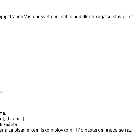
njoj stranici Vašu posvetu i/ili stih s podatkom koga se stavlja u
a
ima.
roj, datum…).
 zaštite.
njena za pisanje kemijskom olovkom ili flomasterom (neće se raz