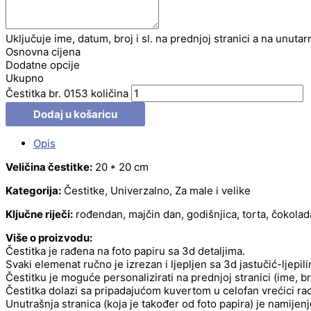
Uključuje ime, datum, broj i sl. na prednjoj stranici a na unutar
Osnovna cijena
Dodatne opcije
Ukupno
Čestitka br. 0153 količina
Dodaj u košaricu
Opis
Veličina čestitke:
20 * 20 cm
Kategorija:
Čestitke, Univerzalno, Za male i velike
Ključne riječi:
rođendan, majčin dan, godišnjica, torta, čokolad
Više o proizvodu:
Čestitka je rađena na foto papiru sa 3d detaljima.
Svaki elemenat ručno je izrezan i ljepljen sa 3d jastučić-ljepil
Čestitku je moguće personalizirati na prednjoj stranici (ime, b
Čestitka dolazi sa pripadajućom kuvertom u celofan vrećici radi
Unutrašnja stranica (koja je također od foto papira) je namije