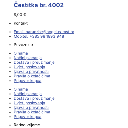
Čestitka br. 4002
8,00
€
Kontakt
Email:
@ebzduran
rh.tsm-sulegna
Mobitel: +385 98 1893 948
Poveznice
O nama
Načini plaćanja
Dostava i preuzimanje
Uvjeti poslovanja
Izjava o privatnosti
Pravila o kolačićima
Prigovor kupca
O nama
Načini plaćanja
Dostava i preuzimanje
Uvjeti poslovanja
Izjava o privatnosti
Pravila o kolačićima
Prigovor kupca
Radno vrijeme