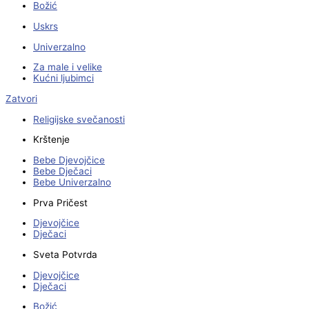
Božić
Uskrs
Univerzalno
Za male i velike
Kućni ljubimci
Zatvori
Religijske svečanosti
Krštenje
Bebe Djevojčice
Bebe Dječaci
Bebe Univerzalno
Prva Pričest
Djevojčice
Dječaci
Sveta Potvrda
Djevojčice
Dječaci
Božić