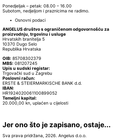
Ponedjeljak – petak: 08.00 – 16.00
Subotom, nedjeljom i praznicima ne radimo.
Osnovni podaci
ANGELUS društvo s ograničenom odgovornošću za
proizvodnju, trgovinu i usluge
Hrvatskih branitelja 5
10370 Dugo Selo
Republika Hrvatska
OIB:
85708302379
MBS:
081207245
Upis u sudski registar:
Trgovački sud u Zagrebu
Poslovni račun:
ERSTE & STEIERMARKISCHE BANK d.d.
IBAN:
HR1924020061100899052
Temeljni kapital:
20.000,00 kn, uplaćen u cijelosti
Jer ono što je zapisano, ostaje...
Sva prava pridržana, 2026. Angelus d.o.o.