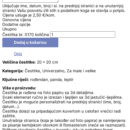
Uključuje ime, datum, broj i sl. na prednjoj stranici a na unutarnjoj
stranici Vašu posvetu i/ili stih s podatkom koga se stavlja u potpis.
Cijena usluge je 2,50 €/kom.
Osnovna cijena
Dodatne opcije
Ukupno
Čestitka br. 0170 količina
Dodaj u košaricu
Opis
Veličina čestitke:
20 * 20 cm
Kategorija:
Čestitke, Univerzalno, Za male i velike
Ključne riječi:
rođendan, panda, leptir
Više o proizvodu:
Čestitka je rađena na foto papiru sa 3d detaljima.
Svaki elemenat ručno je izrezan i ljepljen sa 3d jastučić-ljepilima.
Čestitku je moguće personalizirati na prednjoj stranici (ime, broj,
datum…).
Čestitka dolazi sa pripadajućom kuvertom u celofan vrećici radi
zaštite.
Unutrašnja stranica (koja je također od foto papira) je namijenjena
za pisanje kemijskom olovkom ili flomasterom (neće se razmazati).
Prilikom stavljanja čestitke u kuvertu, istu je potrebno licem