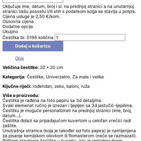
Uključuje ime, datum, broj i sl. na prednjoj stranici a na unutarnjoj
stranici Vašu posvetu i/ili stih s podatkom koga se stavlja u potpis.
Cijena usluge je 2,50 €/kom.
Osnovna cijena
Dodatne opcije
Ukupno
Čestitka br. 0196 količina
Dodaj u košaricu
Opis
Veličina čestitke:
20 * 20 cm
Kategorija:
Čestitke, Univerzalno, Za male i velike
Ključne riječi:
rođendan, zeko, baloni, ruža
Više o proizvodu:
Čestitka je rađena na foto papiru sa 3d detaljima.
Svaki elemenat ručno je izrezan i ljepljen sa 3d jastučić-ljepilima.
Čestitku je moguće personalizirati na prednjoj stranici (ime, broj,
datum…).
Čestitka dolazi sa pripadajućom kuvertom u celofan vrećici radi
zaštite.
Unutrašnja stranica (koja je također od foto papira) je namijenjena
za pisanje kemijskom olovkom ili flomasterom (neće se razmazati).
Prilikom stavljanja čestitke u kuvertu, istu je potrebno licem