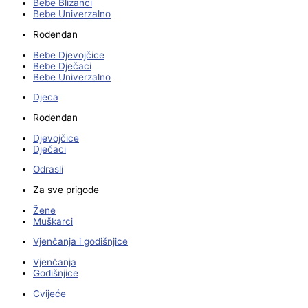
Bebe Blizanci
Bebe Univerzalno
Rođendan
Bebe Djevojčice
Bebe Dječaci
Bebe Univerzalno
Djeca
Rođendan
Djevojčice
Dječaci
Odrasli
Za sve prigode
Žene
Muškarci
Vjenčanja i godišnjice
Vjenčanja
Godišnjice
Cvijeće