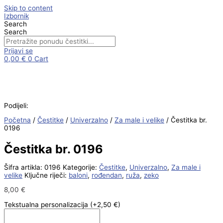
Skip to content
Izbornik
Search
Search
Prijavi se
0,00
€
0
Cart
Podijeli:
Početna
/
Čestitke
/
Univerzalno
/
Za male i velike
/ Čestitka br.
0196
Čestitka br. 0196
Šifra artikla:
0196
Kategorije:
Čestitke
,
Univerzalno
,
Za male i
velike
Ključne riječi:
baloni
,
rođendan
,
ruža
,
zeko
8,00
€
Tekstualna personalizacija
(+2,50 €)