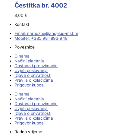
Čestitka br. 4002
8,00
€
Kontakt
Email:
@ebzduran
rh.tsm-sulegna
Mobitel: +385 98 1893 948
Poveznice
O nama
Načini plaćanja
Dostava i preuzimanje
Uvjeti poslovanja
Izjava o privatnosti
Pravila o kolačićima
Prigovor kupca
O nama
Načini plaćanja
Dostava i preuzimanje
Uvjeti poslovanja
Izjava o privatnosti
Pravila o kolačićima
Prigovor kupca
Radno vrijeme