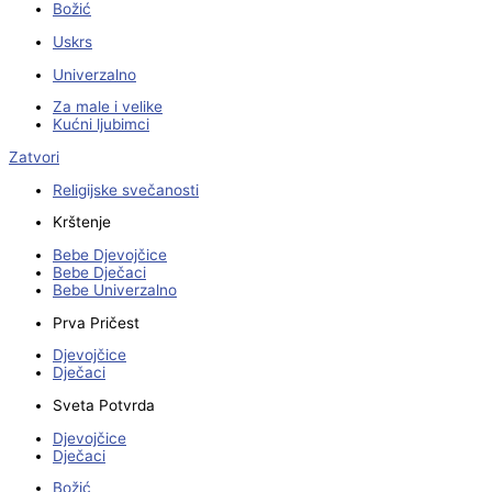
Božić
Uskrs
Univerzalno
Za male i velike
Kućni ljubimci
Zatvori
Religijske svečanosti
Krštenje
Bebe Djevojčice
Bebe Dječaci
Bebe Univerzalno
Prva Pričest
Djevojčice
Dječaci
Sveta Potvrda
Djevojčice
Dječaci
Božić