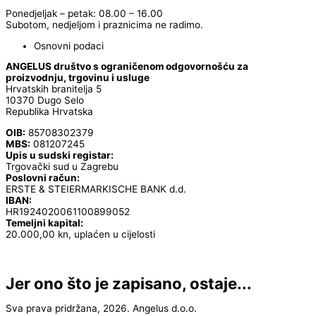
Ponedjeljak – petak: 08.00 – 16.00
Subotom, nedjeljom i praznicima ne radimo.
Osnovni podaci
ANGELUS društvo s ograničenom odgovornošću za
proizvodnju, trgovinu i usluge
Hrvatskih branitelja 5
10370 Dugo Selo
Republika Hrvatska
OIB:
85708302379
MBS:
081207245
Upis u sudski registar:
Trgovački sud u Zagrebu
Poslovni račun:
ERSTE & STEIERMARKISCHE BANK d.d.
IBAN:
HR1924020061100899052
Temeljni kapital:
20.000,00 kn, uplaćen u cijelosti
Jer ono što je zapisano, ostaje...
Sva prava pridržana, 2026. Angelus d.o.o.