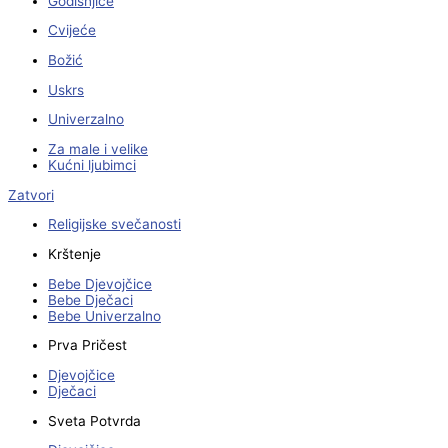
Godišnjice
Cvijeće
Božić
Uskrs
Univerzalno
Za male i velike
Kućni ljubimci
Zatvori
Religijske svečanosti
Krštenje
Bebe Djevojčice
Bebe Dječaci
Bebe Univerzalno
Prva Pričest
Djevojčice
Dječaci
Sveta Potvrda