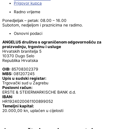
Prigovor kupca
Radno vrijeme
Ponedjeljak – petak: 08.00 – 16.00
Subotom, nedjeljom i praznicima ne radimo.
Osnovni podaci
ANGELUS društvo s ograničenom odgovornošću za
proizvodnju, trgovinu i usluge
Hrvatskih branitelja 5
10370 Dugo Selo
Republika Hrvatska
OIB:
85708302379
MBS:
081207245
Upis u sudski registar:
Trgovački sud u Zagrebu
Poslovni račun:
ERSTE & STEIERMARKISCHE BANK d.d.
IBAN:
HR1924020061100899052
Temeljni kapital:
20.000,00 kn, uplaćen u cijelosti