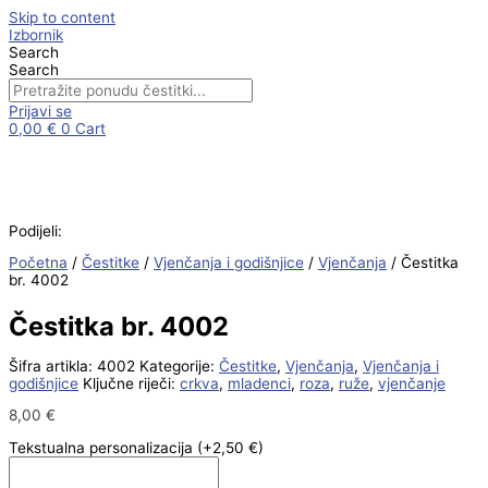
Skip to content
Izbornik
Search
Search
Prijavi se
0,00
€
0
Cart
Podijeli:
Početna
/
Čestitke
/
Vjenčanja i godišnjice
/
Vjenčanja
/ Čestitka
br. 4002
Čestitka br. 4002
Šifra artikla:
4002
Kategorije:
Čestitke
,
Vjenčanja
,
Vjenčanja i
godišnjice
Ključne riječi:
crkva
,
mladenci
,
roza
,
ruže
,
vjenčanje
8,00
€
Tekstualna personalizacija
(+2,50 €)