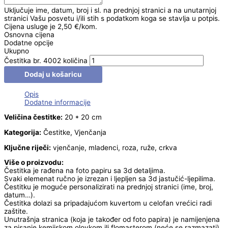
Uključuje ime, datum, broj i sl. na prednjoj stranici a na unutarnjoj
stranici Vašu posvetu i/ili stih s podatkom koga se stavlja u potpis.
Cijena usluge je 2,50 €/kom.
Osnovna cijena
Dodatne opcije
Ukupno
Čestitka br. 4002 količina
Dodaj u košaricu
Opis
Dodatne informacije
Veličina čestitke:
20 * 20 cm
Kategorija:
Čestitke, Vjenčanja
Ključne riječi:
vjenčanje, mladenci, roza, ruže, crkva
Više o proizvodu:
Čestitka je rađena na foto papiru sa 3d detaljima.
Svaki elemenat ručno je izrezan i ljepljen sa 3d jastučić-ljepilima.
Čestitku je moguće personalizirati na prednjoj stranici (ime, broj,
datum…).
Čestitka dolazi sa pripadajućom kuvertom u celofan vrećici radi
zaštite.
Unutrašnja stranica (koja je također od foto papira) je namijenjena
za pisanje kemijskom olovkom ili flomasterom (neće se razmazati).