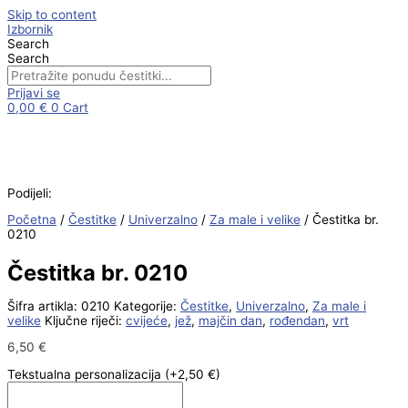
Skip to content
Izbornik
Search
Search
Prijavi se
0,00
€
0
Cart
Podijeli:
Početna
/
Čestitke
/
Univerzalno
/
Za male i velike
/ Čestitka br.
0210
Čestitka br. 0210
Šifra artikla:
0210
Kategorije:
Čestitke
,
Univerzalno
,
Za male i
velike
Ključne riječi:
cvijeće
,
jež
,
majčin dan
,
rođendan
,
vrt
6,50
€
Tekstualna personalizacija
(+2,50 €)