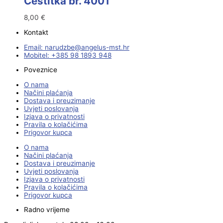
Čestitka br. 4001
8,00
€
Kontakt
Email:
@ebzduran
rh.tsm-sulegna
Mobitel: +385 98 1893 948
Poveznice
O nama
Načini plaćanja
Dostava i preuzimanje
Uvjeti poslovanja
Izjava o privatnosti
Pravila o kolačićima
Prigovor kupca
O nama
Načini plaćanja
Dostava i preuzimanje
Uvjeti poslovanja
Izjava o privatnosti
Pravila o kolačićima
Prigovor kupca
Radno vrijeme