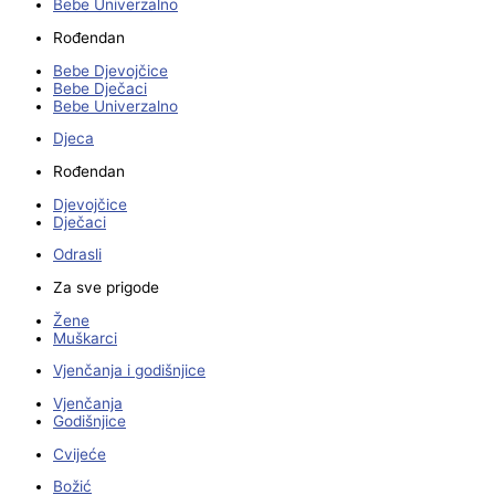
Bebe Univerzalno
Rođendan
Bebe Djevojčice
Bebe Dječaci
Bebe Univerzalno
Djeca
Rođendan
Djevojčice
Dječaci
Odrasli
Za sve prigode
Žene
Muškarci
Vjenčanja i godišnjice
Vjenčanja
Godišnjice
Cvijeće
Božić