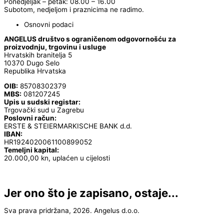
Ponedjeljak – petak: 08.00 – 16.00
Subotom, nedjeljom i praznicima ne radimo.
Osnovni podaci
ANGELUS društvo s ograničenom odgovornošću za
proizvodnju, trgovinu i usluge
Hrvatskih branitelja 5
10370 Dugo Selo
Republika Hrvatska
OIB:
85708302379
MBS:
081207245
Upis u sudski registar:
Trgovački sud u Zagrebu
Poslovni račun:
ERSTE & STEIERMARKISCHE BANK d.d.
IBAN:
HR1924020061100899052
Temeljni kapital:
20.000,00 kn, uplaćen u cijelosti
Jer ono što je zapisano, ostaje...
Sva prava pridržana, 2026. Angelus d.o.o.