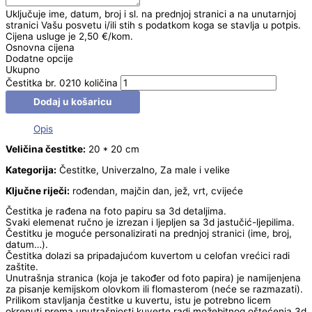
Uključuje ime, datum, broj i sl. na prednjoj stranici a na unutarnjoj
stranici Vašu posvetu i/ili stih s podatkom koga se stavlja u potpis.
Cijena usluge je 2,50 €/kom.
Osnovna cijena
Dodatne opcije
Ukupno
Čestitka br. 0210 količina
Dodaj u košaricu
Opis
Veličina čestitke:
20 * 20 cm
Kategorija:
Čestitke, Univerzalno, Za male i velike
Ključne riječi:
rođendan, majčin dan, jež, vrt, cvijeće
Čestitka je rađena na foto papiru sa 3d detaljima.
Svaki elemenat ručno je izrezan i ljepljen sa 3d jastučić-ljepilima.
Čestitku je moguće personalizirati na prednjoj stranici (ime, broj,
datum…).
Čestitka dolazi sa pripadajućom kuvertom u celofan vrećici radi
zaštite.
Unutrašnja stranica (koja je također od foto papira) je namijenjena
za pisanje kemijskom olovkom ili flomasterom (neće se razmazati).
Prilikom stavljanja čestitke u kuvertu, istu je potrebno licem
okrenuti prema unutrašnjosti kuverte radi možebitnog oštećenja 3d