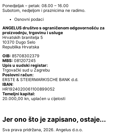
Ponedjeljak – petak: 08.00 – 16.00
Subotom, nedjeljom i praznicima ne radimo.
Osnovni podaci
ANGELUS društvo s ograničenom odgovornošću za
proizvodnju, trgovinu i usluge
Hrvatskih branitelja 5
10370 Dugo Selo
Republika Hrvatska
OIB:
85708302379
MBS:
081207245
Upis u sudski registar:
Trgovački sud u Zagrebu
Poslovni račun:
ERSTE & STEIERMARKISCHE BANK d.d.
IBAN:
HR1924020061100899052
Temeljni kapital:
20.000,00 kn, uplaćen u cijelosti
Jer ono što je zapisano, ostaje...
Sva prava pridržana, 2026. Angelus d.o.o.