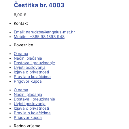
Čestitka br. 4003
8,00
€
Kontakt
Email:
@ebzduran
rh.tsm-sulegna
Mobitel: +385 98 1893 948
Poveznice
O nama
Načini plaćanja
Dostava i preuzimanje
Uvjeti poslovanja
Izjava o privatnosti
Pravila o kolačićima
Prigovor kupca
O nama
Načini plaćanja
Dostava i preuzimanje
Uvjeti poslovanja
Izjava o privatnosti
Pravila o kolačićima
Prigovor kupca
Radno vrijeme