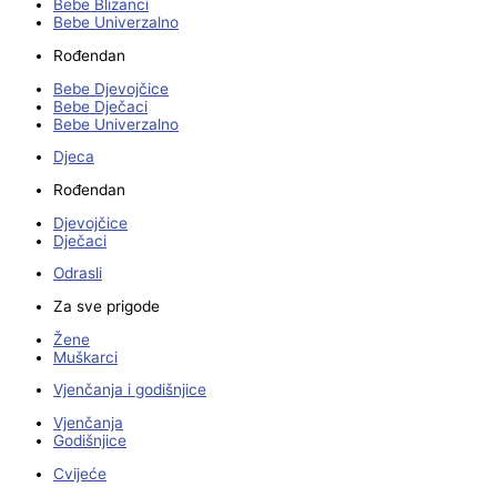
Bebe Blizanci
Bebe Univerzalno
Rođendan
Bebe Djevojčice
Bebe Dječaci
Bebe Univerzalno
Djeca
Rođendan
Djevojčice
Dječaci
Odrasli
Za sve prigode
Žene
Muškarci
Vjenčanja i godišnjice
Vjenčanja
Godišnjice
Cvijeće