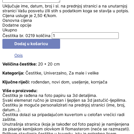
Uključuje ime, datum, broj i sl. na prednjoj stranici a na unutarnjoj
stranici Vašu posvetu i/ili stih s podatkom koga se stavlja u potpis.
Cijena usluge je 2,50 €/kom.
Osnovna cijena
Dodatne opcije
Ukupno
Čestitka br. 0219 količina
Dodaj u košaricu
Opis
Veličina čestitke:
20 * 20 cm
Kategorija:
Čestitke, Univerzalno, Za male i velike
Ključne riječi:
rođendan, novi dom, useljenje, kornjača
Više o proizvodu:
Čestitka je rađena na foto papiru sa 3d detaljima.
Svaki elemenat ručno je izrezan i ljepljen sa 3d jastučić-ljepilima.
Čestitku je moguće personalizirati na prednjoj stranici (ime, broj,
datum…).
Čestitka dolazi sa pripadajućom kuvertom u celofan vrećici radi
zaštite.
Unutrašnja stranica (koja je također od foto papira) je namijenjena
za pisanje kemijskom olovkom ili flomasterom (neće se razmazati).
Prilikom stavljanja čestitke u kuvertu, istu je potrebno licem