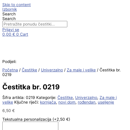
Skip to content
Izbornik
Search
Search
Prijavi se
0,00
€
0
Cart
Podijeli:
Početna
/
Čestitke
/
Univerzalno
/
Za male i velike
/ Čestitka br.
0219
Čestitka br. 0219
Šifra artikla:
0219
Kategorije:
Čestitke
,
Univerzalno
,
Za male i
velike
Ključne riječi:
kornjača
,
novi dom
,
rođendan
,
useljenje
6,50
€
Tekstualna personalizacija
(+2,50 €)