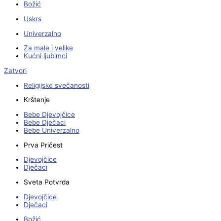
Božić
Uskrs
Univerzalno
Za male i velike
Kućni ljubimci
Zatvori
Religijske svečanosti
Krštenje
Bebe Djevojčice
Bebe Dječaci
Bebe Univerzalno
Prva Pričest
Djevojčice
Dječaci
Sveta Potvrda
Djevojčice
Dječaci
Božić