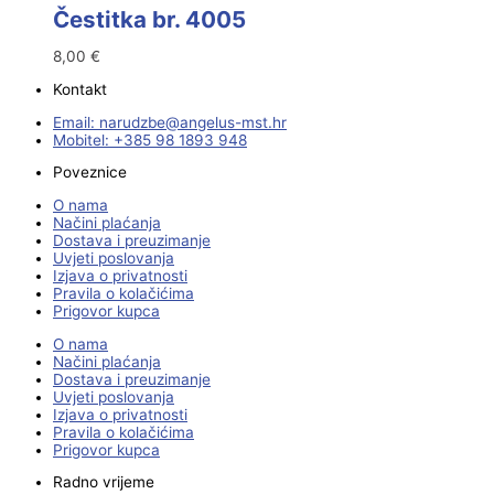
Čestitka br. 4005
8,00
€
Kontakt
Email:
@ebzduran
rh.tsm-sulegna
Mobitel: +385 98 1893 948
Poveznice
O nama
Načini plaćanja
Dostava i preuzimanje
Uvjeti poslovanja
Izjava o privatnosti
Pravila o kolačićima
Prigovor kupca
O nama
Načini plaćanja
Dostava i preuzimanje
Uvjeti poslovanja
Izjava o privatnosti
Pravila o kolačićima
Prigovor kupca
Radno vrijeme