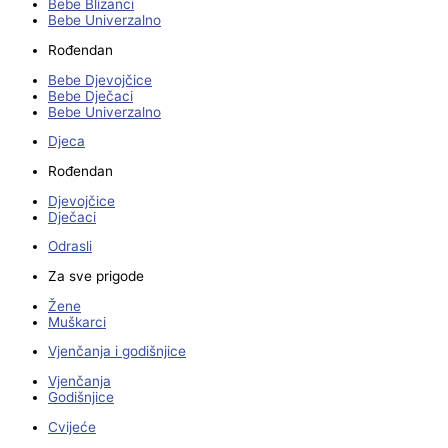
Bebe Blizanci
Bebe Univerzalno
Rođendan
Bebe Djevojčice
Bebe Dječaci
Bebe Univerzalno
Djeca
Rođendan
Djevojčice
Dječaci
Odrasli
Za sve prigode
Žene
Muškarci
Vjenčanja i godišnjice
Vjenčanja
Godišnjice
Cvijeće