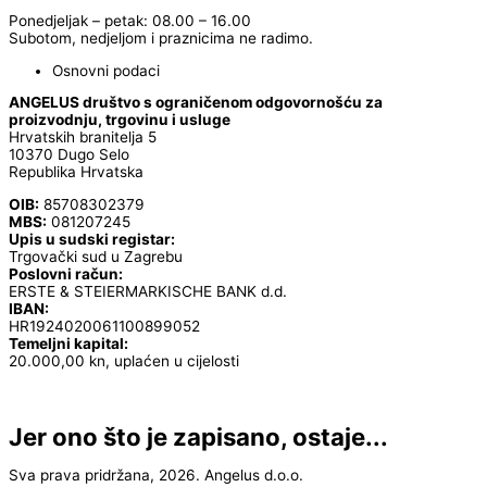
Ponedjeljak – petak: 08.00 – 16.00
Subotom, nedjeljom i praznicima ne radimo.
Osnovni podaci
ANGELUS društvo s ograničenom odgovornošću za
proizvodnju, trgovinu i usluge
Hrvatskih branitelja 5
10370 Dugo Selo
Republika Hrvatska
OIB:
85708302379
MBS:
081207245
Upis u sudski registar:
Trgovački sud u Zagrebu
Poslovni račun:
ERSTE & STEIERMARKISCHE BANK d.d.
IBAN:
HR1924020061100899052
Temeljni kapital:
20.000,00 kn, uplaćen u cijelosti
Jer ono što je zapisano, ostaje...
Sva prava pridržana, 2026. Angelus d.o.o.