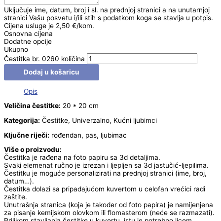
Uključuje ime, datum, broj i sl. na prednjoj stranici a na unutarnjoj
stranici Vašu posvetu i/ili stih s podatkom koga se stavlja u potpis.
Cijena usluge je 2,50 €/kom.
Osnovna cijena
Dodatne opcije
Ukupno
Čestitka br. 0260 količina
Dodaj u košaricu
Opis
Veličina čestitke:
20 * 20 cm
Kategorija:
Čestitke, Univerzalno, Kućni ljubimci
Ključne riječi:
rođendan, pas, ljubimac
Više o proizvodu:
Čestitka je rađena na foto papiru sa 3d detaljima.
Svaki elemenat ručno je izrezan i ljepljen sa 3d jastučić-ljepilima.
Čestitku je moguće personalizirati na prednjoj stranici (ime, broj,
datum…).
Čestitka dolazi sa pripadajućom kuvertom u celofan vrećici radi
zaštite.
Unutrašnja stranica (koja je također od foto papira) je namijenjena
za pisanje kemijskom olovkom ili flomasterom (neće se razmazati).
Prilikom stavljanja čestitke u kuvertu, istu je potrebno licem