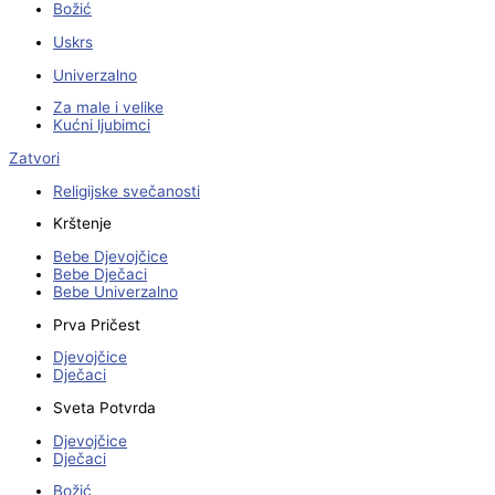
Božić
Uskrs
Univerzalno
Za male i velike
Kućni ljubimci
Zatvori
Religijske svečanosti
Krštenje
Bebe Djevojčice
Bebe Dječaci
Bebe Univerzalno
Prva Pričest
Djevojčice
Dječaci
Sveta Potvrda
Djevojčice
Dječaci
Božić