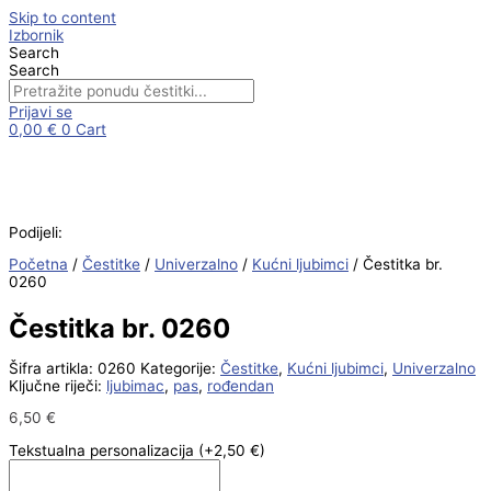
Skip to content
Izbornik
Search
Search
Prijavi se
0,00
€
0
Cart
Podijeli:
Početna
/
Čestitke
/
Univerzalno
/
Kućni ljubimci
/ Čestitka br.
0260
Čestitka br. 0260
Šifra artikla:
0260
Kategorije:
Čestitke
,
Kućni ljubimci
,
Univerzalno
Ključne riječi:
ljubimac
,
pas
,
rođendan
6,50
€
Tekstualna personalizacija
(+2,50 €)