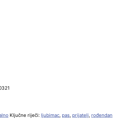
 0321
alno
Ključne riječi:
ljubimac
,
pas
,
prijatelj
,
rođendan