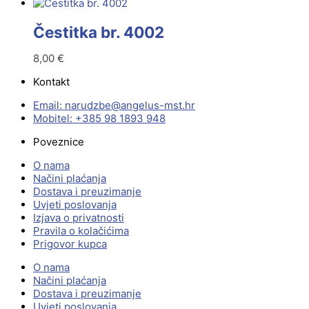
Čestitka br. 4002
8,00
€
Kontakt
Email:
@ebzduran
rh.tsm-sulegna
Mobitel: +385 98 1893 948
Poveznice
O nama
Načini plaćanja
Dostava i preuzimanje
Uvjeti poslovanja
Izjava o privatnosti
Pravila o kolačićima
Prigovor kupca
O nama
Načini plaćanja
Dostava i preuzimanje
Uvjeti poslovanja