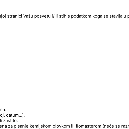
njoj stranici Vašu posvetu i/ili stih s podatkom koga se stavlja u
ima.
roj, datum…).
 zaštite.
njena za pisanje kemijskom olovkom ili flomasterom (neće se raz