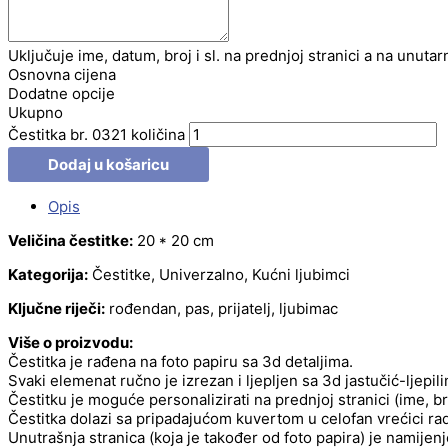
Uključuje ime, datum, broj i sl. na prednjoj stranici a na unutar
Osnovna cijena
Dodatne opcije
Ukupno
Čestitka br. 0321 količina
Dodaj u košaricu
Opis
Veličina čestitke:
20 * 20 cm
Kategorija:
Čestitke, Univerzalno, Kućni ljubimci
Ključne riječi:
rođendan, pas, prijatelj, ljubimac
Više o proizvodu:
Čestitka je rađena na foto papiru sa 3d detaljima.
Svaki elemenat ručno je izrezan i ljepljen sa 3d jastučić-ljepil
Čestitku je moguće personalizirati na prednjoj stranici (ime, b
Čestitka dolazi sa pripadajućom kuvertom u celofan vrećici radi
Unutrašnja stranica (koja je također od foto papira) je namije