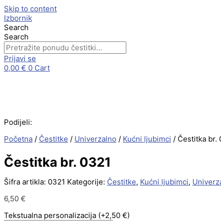
Skip to content
Izbornik
Search
Search
Prijavi se
0,00
€
0
Cart
Podijeli:
Početna
/
Čestitke
/
Univerzalno
/
Kućni ljubimci
/ Čestitka br.
Čestitka br. 0321
Šifra artikla:
0321
Kategorije:
Čestitke
,
Kućni ljubimci
,
Univerz
6,50
€
Tekstualna personalizacija
(+2,50 €)