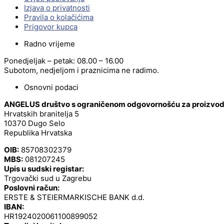
Izjava o privatnosti
Pravila o kolačićima
Prigovor kupca
Radno vrijeme
Ponedjeljak – petak: 08.00 – 16.00
Subotom, nedjeljom i praznicima ne radimo.
Osnovni podaci
ANGELUS društvo s ograničenom odgovornošću za proizvodnj
Hrvatskih branitelja 5
10370 Dugo Selo
Republika Hrvatska
OIB:
85708302379
MBS:
081207245
Upis u sudski registar:
Trgovački sud u Zagrebu
Poslovni račun:
ERSTE & STEIERMARKISCHE BANK d.d.
IBAN:
HR1924020061100899052