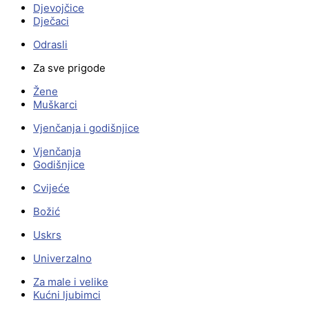
Djevojčice
Dječaci
Odrasli
Za sve prigode
Žene
Muškarci
Vjenčanja i godišnjice
Vjenčanja
Godišnjice
Cvijeće
Božić
Uskrs
Univerzalno
Za male i velike
Kućni ljubimci