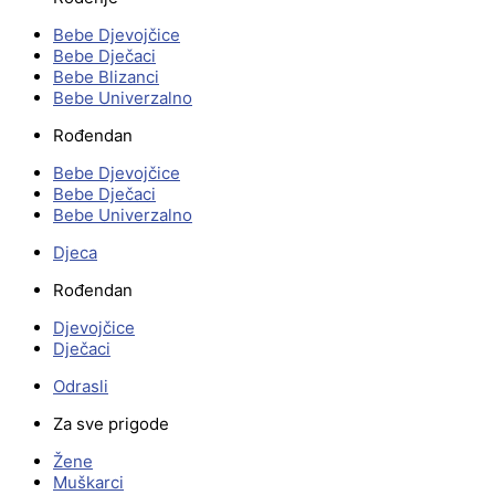
Bebe Djevojčice
Bebe Dječaci
Bebe Blizanci
Bebe Univerzalno
Rođendan
Bebe Djevojčice
Bebe Dječaci
Bebe Univerzalno
Djeca
Rođendan
Djevojčice
Dječaci
Odrasli
Za sve prigode
Žene
Muškarci