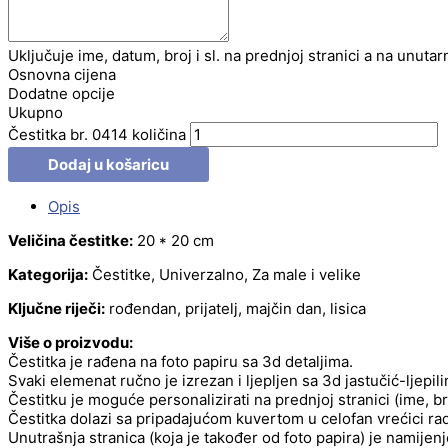
Uključuje ime, datum, broj i sl. na prednjoj stranici a na unutar
Osnovna cijena
Dodatne opcije
Ukupno
Čestitka br. 0414 količina
Dodaj u košaricu
Opis
Veličina čestitke:
20 * 20 cm
Kategorija:
Čestitke, Univerzalno, Za male i velike
Ključne riječi:
rođendan, prijatelj, majčin dan, lisica
Više o proizvodu:
Čestitka je rađena na foto papiru sa 3d detaljima.
Svaki elemenat ručno je izrezan i ljepljen sa 3d jastučić-ljepil
Čestitku je moguće personalizirati na prednjoj stranici (ime, b
Čestitka dolazi sa pripadajućom kuvertom u celofan vrećici radi
Unutrašnja stranica (koja je također od foto papira) je namije