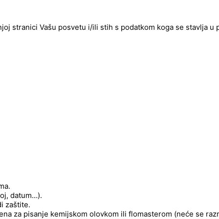
njoj stranici Vašu posvetu i/ili stih s podatkom koga se stavlja u
ima.
roj, datum…).
 zaštite.
njena za pisanje kemijskom olovkom ili flomasterom (neće se raz