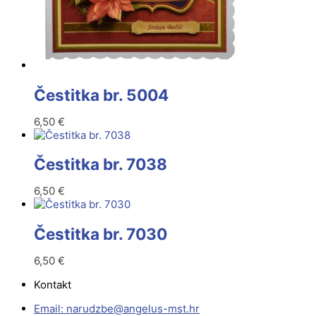
Čestitka br. 5004
6,50
€
Čestitka br. 7038
6,50
€
Čestitka br. 7030
6,50
€
Kontakt
Email:
@ebzduran
rh.tsm-sulegna