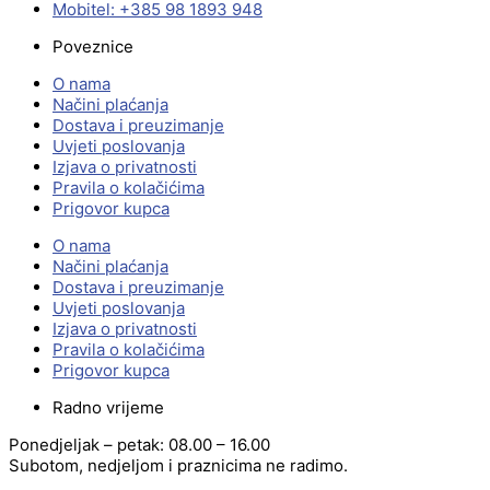
Mobitel: +385 98 1893 948
Poveznice
O nama
Načini plaćanja
Dostava i preuzimanje
Uvjeti poslovanja
Izjava o privatnosti
Pravila o kolačićima
Prigovor kupca
O nama
Načini plaćanja
Dostava i preuzimanje
Uvjeti poslovanja
Izjava o privatnosti
Pravila o kolačićima
Prigovor kupca
Radno vrijeme
Ponedjeljak – petak: 08.00 – 16.00
Subotom, nedjeljom i praznicima ne radimo.