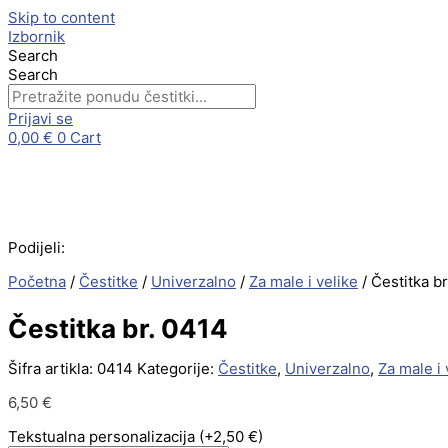
Skip to content
Izbornik
Search
Search
Prijavi se
0,00
€
0
Cart
Podijeli:
Početna
/
Čestitke
/
Univerzalno
/
Za male i velike
/ Čestitka b
Čestitka br. 0414
Šifra artikla:
0414
Kategorije:
Čestitke
,
Univerzalno
,
Za male i 
6,50
€
Tekstualna personalizacija
(+2,50 €)