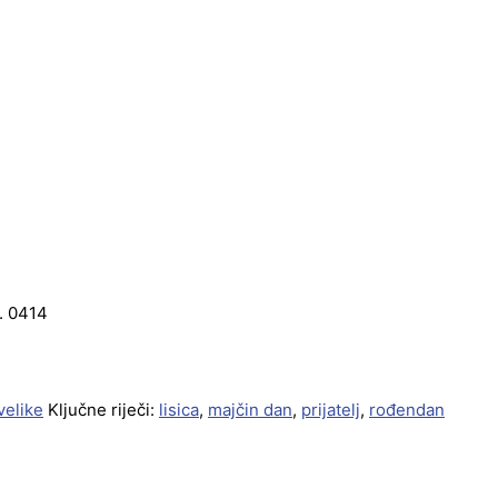
r. 0414
velike
Ključne riječi:
lisica
,
majčin dan
,
prijatelj
,
rođendan