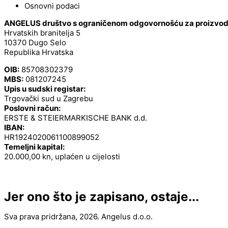
Osnovni podaci
ANGELUS društvo s ograničenom odgovornošću za proizvodnj
Hrvatskih branitelja 5
10370 Dugo Selo
Republika Hrvatska
OIB:
85708302379
MBS:
081207245
Upis u sudski registar:
Trgovački sud u Zagrebu
Poslovni račun:
ERSTE & STEIERMARKISCHE BANK d.d.
IBAN:
HR1924020061100899052
Temeljni kapital:
20.000,00 kn, uplaćen u cijelosti
Jer ono što je zapisano, ostaje...
Sva prava pridržana, 2026. Angelus d.o.o.