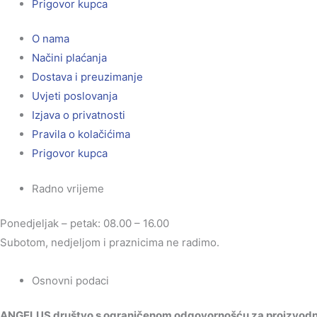
Prigovor kupca
O nama
Načini plaćanja
Dostava i preuzimanje
Uvjeti poslovanja
Izjava o privatnosti
Pravila o kolačićima
Prigovor kupca
Radno vrijeme
Ponedjeljak – petak: 08.00 – 16.00
Subotom, nedjeljom i praznicima ne radimo.
Osnovni podaci
ANGELUS društvo s ograničenom odgovornošću za proizvodnju