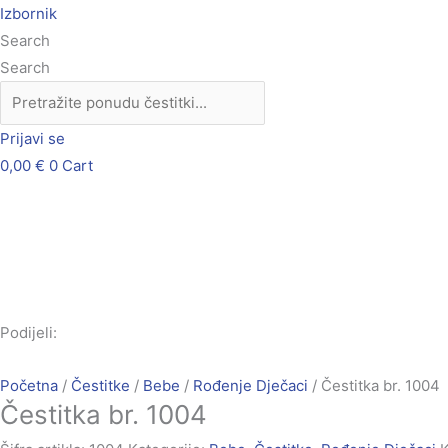
Skip
Čestitka
Izbornik
to
br.
Search
content
1004
Search
količina
Prijavi se
0,00
€
0
Cart
Podijeli:
Početna
/
Čestitke
/
Bebe
/
Rođenje Dječaci
/ Čestitka br. 1004
Čestitka br. 1004