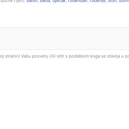
ljučne riječi:
balon
,
beba
,
dječak
,
rođendan
,
rođenje
,
slon
,
sloni
joj stranici Vašu posvetu i/ili stih s podatkom koga se stavlja u 