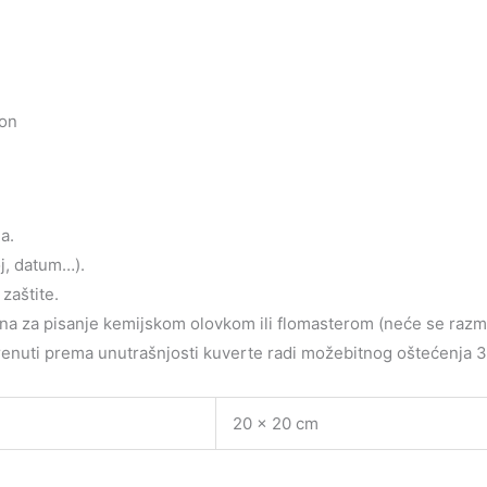
lon
a.
oj, datum…).
zaštite.
jena za pisanje kemijskom olovkom ili flomasterom (neće se razm
krenuti prema unutrašnjosti kuverte radi možebitnog oštećenja 3d 
20 × 20 cm