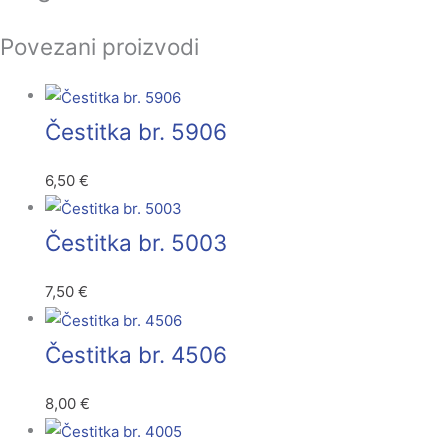
Povezani proizvodi
Čestitka br. 5906
6,50
€
Čestitka br. 5003
7,50
€
Čestitka br. 4506
8,00
€