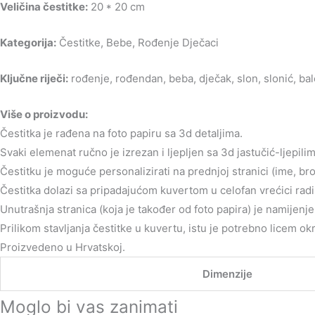
Veličina čestitke:
20 * 20 cm
Kategorija:
Čestitke, Bebe, Rođenje Dječaci
Ključne riječi:
rođenje, rođendan, beba, dječak, slon, slonić, ba
Više o proizvodu:
Čestitka je rađena na foto papiru sa 3d detaljima.
Svaki elemenat ručno je izrezan i ljepljen sa 3d jastučić-ljepilim
Čestitku je moguće personalizirati na prednjoj stranici (ime, br
Čestitka dolazi sa pripadajućom kuvertom u celofan vrećici radi 
Unutrašnja stranica (koja je također od foto papira) je namijen
Prilikom stavljanja čestitke u kuvertu, istu je potrebno licem o
Proizvedeno u Hrvatskoj.
Dimenzije
Moglo bi vas zanimati