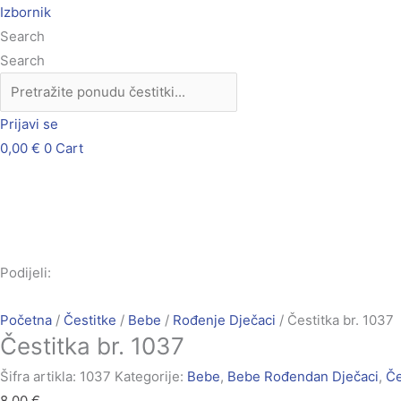
Skip
Čestitka
Izbornik
to
br.
Search
content
1037
Search
količina
Prijavi se
0,00
€
0
Cart
Podijeli:
Početna
/
Čestitke
/
Bebe
/
Rođenje Dječaci
/ Čestitka br. 1037
Čestitka br. 1037
Šifra artikla:
1037
Kategorije:
Bebe
,
Bebe Rođendan Dječaci
,
Če
8,00
€