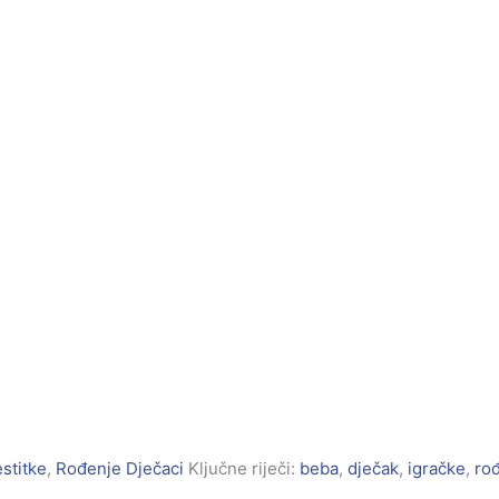
stitke
,
Rođenje Dječaci
Ključne riječi:
beba
,
dječak
,
igračke
,
ro