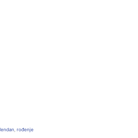
đendan
,
rođenje