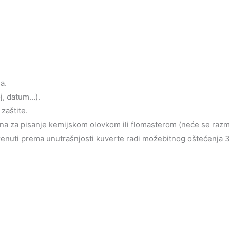
a.
oj, datum…).
zaštite.
jena za pisanje kemijskom olovkom ili flomasterom (neće se razm
krenuti prema unutrašnjosti kuverte radi možebitnog oštećenja 3d 