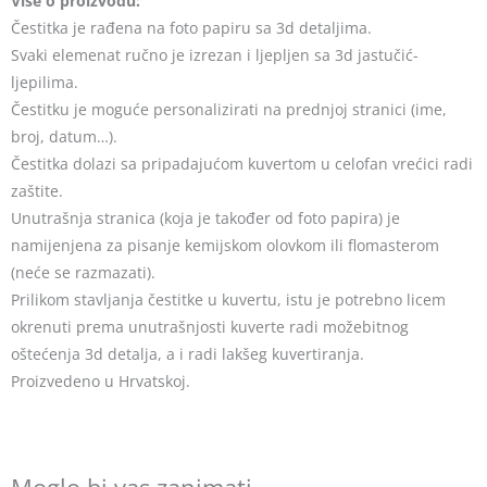
Više o proizvodu:
Čestitka je rađena na foto papiru sa 3d detaljima.
Svaki elemenat ručno je izrezan i ljepljen sa 3d jastučić-
ljepilima.
Čestitku je moguće personalizirati na prednjoj stranici (ime,
broj, datum…).
Čestitka dolazi sa pripadajućom kuvertom u celofan vrećici radi
zaštite.
Unutrašnja stranica (koja je također od foto papira) je
namijenjena za pisanje kemijskom olovkom ili flomasterom
(neće se razmazati).
Prilikom stavljanja čestitke u kuvertu, istu je potrebno licem
okrenuti prema unutrašnjosti kuverte radi možebitnog
oštećenja 3d detalja, a i radi lakšeg kuvertiranja.
Proizvedeno u Hrvatskoj.