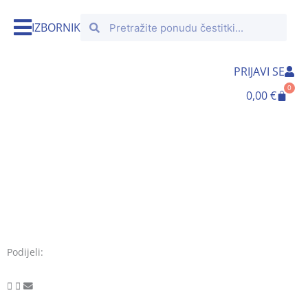
Skip
Search
Search
to
IZBORNIK
content
PRIJAVI SE
0
Cart
0,00
€
Podijeli: