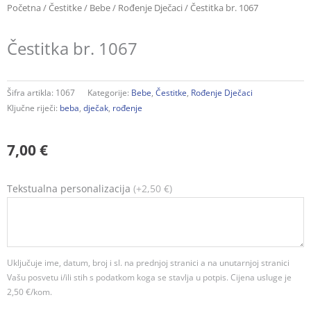
Početna
/
Čestitke
/
Bebe
/
Rođenje Dječaci
/ Čestitka br. 1067
Čestitka br. 1067
Šifra artikla:
1067
Kategorije:
Bebe
,
Čestitke
,
Rođenje Dječaci
Ključne riječi:
beba
,
dječak
,
rođenje
7,00
€
Čestitka
Tekstualna personalizacija
(+2,50 €)
br.
1067
količina
Uključuje ime, datum, broj i sl. na prednjoj stranici a na unutarnjoj stranici
Vašu posvetu i/ili stih s podatkom koga se stavlja u potpis. Cijena usluge je
2,50 €/kom.