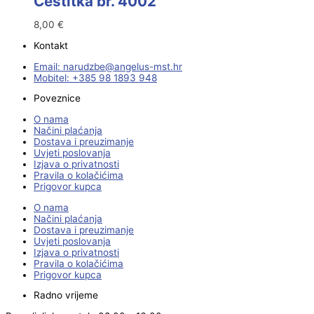
Čestitka br. 4002
8,00
€
Kontakt
Email:
@ebzduran
rh.tsm-sulegna
Mobitel: +385 98 1893 948
Poveznice
O nama
Načini plaćanja
Dostava i preuzimanje
Uvjeti poslovanja
Izjava o privatnosti
Pravila o kolačićima
Prigovor kupca
O nama
Načini plaćanja
Dostava i preuzimanje
Uvjeti poslovanja
Izjava o privatnosti
Pravila o kolačićima
Prigovor kupca
Radno vrijeme