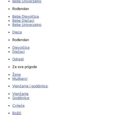
Bebe Univerzalno
Rođendan
Bebe Djevojčice
Bebe Dječaci
Bebe Univerzalno
Djeca
Rođendan
Djevojčice
Dječaci
Odrasli
Za sve prigode
Žene
Muškarci
Vjenčanja i godišnjice
Vjenčanja
Godišnjice
Cvijeće
Božić