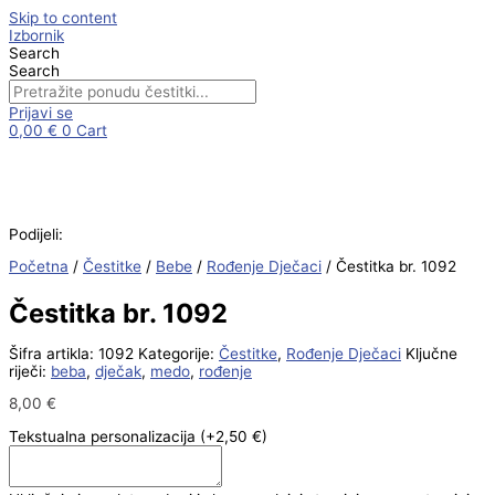
Skip to content
Izbornik
Search
Search
Prijavi se
0,00
€
0
Cart
Podijeli:
Početna
/
Čestitke
/
Bebe
/
Rođenje Dječaci
/ Čestitka br. 1092
Čestitka br. 1092
Šifra artikla:
1092
Kategorije:
Čestitke
,
Rođenje Dječaci
Ključne
riječi:
beba
,
dječak
,
medo
,
rođenje
8,00
€
Tekstualna personalizacija
(+2,50 €)