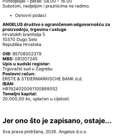
Ponedjeljak – petak: 08.00 – 16.00
Subotom, nedjeljom i praznicima ne radimo.
Osnovni podaci
ANGELUS društvo s ograničenom odgovornošću za
proizvodnju, trgovinu i usluge
Hrvatskih branitelja 5
10370 Dugo Selo
Republika Hrvatska
OIB:
85708302379
MBS:
081207245
Upis u sudski registar:
Trgovački sud u Zagrebu
Poslovni račun:
ERSTE & STEIERMARKISCHE BANK d.d.
IBAN:
HR1924020061100899052
Temeljni kapital:
20.000,00 kn, uplaćen u cijelosti
Jer ono što je zapisano, ostaje...
Sva prava pridržana, 2026. Angelus d.o.o.