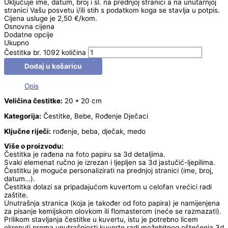
Uključuje ime, datum, broj i sl. na prednjoj stranici a na unutarnjoj
stranici Vašu posvetu i/ili stih s podatkom koga se stavlja u potpis.
Cijena usluge je 2,50 €/kom.
Osnovna cijena
Dodatne opcije
Ukupno
Čestitka br. 1092 količina
Dodaj u košaricu
Opis
Veličina čestitke:
20 * 20 cm
Kategorija:
Čestitke, Bebe, Rođenje Dječaci
Ključne riječi:
rođenje, beba, dječak, medo
Više o proizvodu:
Čestitka je rađena na foto papiru sa 3d detaljima.
Svaki elemenat ručno je izrezan i ljepljen sa 3d jastučić-ljepilima.
Čestitku je moguće personalizirati na prednjoj stranici (ime, broj,
datum…).
Čestitka dolazi sa pripadajućom kuvertom u celofan vrećici radi
zaštite.
Unutrašnja stranica (koja je također od foto papira) je namijenjena
za pisanje kemijskom olovkom ili flomasterom (neće se razmazati).
Prilikom stavljanja čestitke u kuvertu, istu je potrebno licem
okrenuti prema unutrašnjosti kuverte radi možebitnog oštećenja 3d