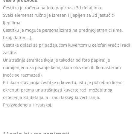
Više o proizvodu:
Čestitka je rađena na foto papiru sa 3d detaljima.
Svaki elemenat ručno je izrezan i ljepljen sa 3d jastučić-
ljepilima.
Čestitku je moguće personalizirati na prednjoj stranici (ime,
broj, datum…).
Čestitka dolazi sa pripadajućom kuvertom u celofan vrećici radi
zaštite.
Unutrašnja stranica (koja je također od foto papira) je
namijenjena za pisanje kemijskom olovkom ili flomasterom
(neće se razmazati).
Prilikom stavljanja čestitke u kuvertu, istu je potrebno licem
okrenuti prema unutrašnjosti kuverte radi možebitnog
oštećenja 3d detalja, a i radi lakšeg kuvertiranja.
Proizvedeno u Hrvatskoj.