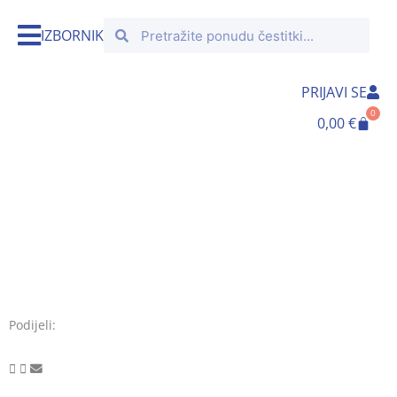
Skip
Search
Search
to
IZBORNIK
content
PRIJAVI SE
0
Cart
0,00
€
Podijeli: