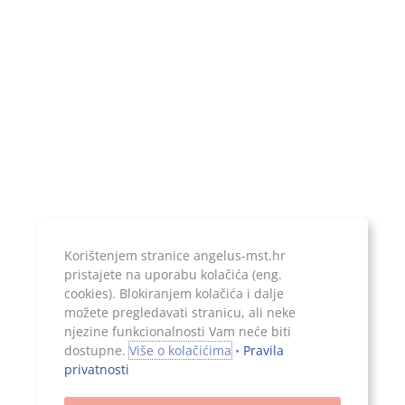
Temeljni kapital:
20.000,00 kn, uplaćen u cijelosti
Jer ono što je zapisano, ostaje...
Korištenjem stranice angelus-mst.hr
pristajete na uporabu kolačića (eng.
cookies). Blokiranjem kolačića i dalje
možete pregledavati stranicu, ali neke
njezine funkcionalnosti Vam neće biti
Sva prava pridržana, 2026. Angelus d.o.o.
dostupne.
Više o kolačićima
•
Pravila
privatnosti