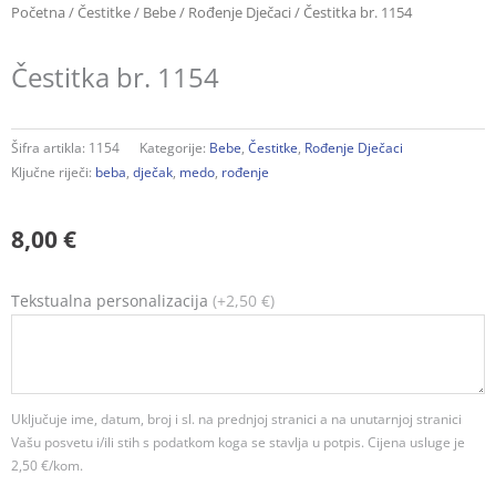
Početna
/
Čestitke
/
Bebe
/
Rođenje Dječaci
/ Čestitka br. 1154
Čestitka br. 1154
Šifra artikla:
1154
Kategorije:
Bebe
,
Čestitke
,
Rođenje Dječaci
Ključne riječi:
beba
,
dječak
,
medo
,
rođenje
8,00
€
Čestitka
Tekstualna personalizacija
(+2,50 €)
br.
1154
količina
Uključuje ime, datum, broj i sl. na prednjoj stranici a na unutarnjoj stranici
Vašu posvetu i/ili stih s podatkom koga se stavlja u potpis. Cijena usluge je
2,50 €/kom.