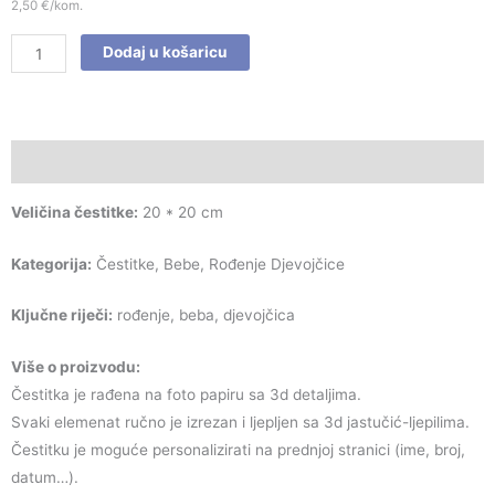
2,50 €/kom.
Dodaj u košaricu
Opis
Veličina čestitke:
20 * 20 cm
Kategorija:
Čestitke, Bebe, Rođenje Djevojčice
Ključne riječi:
rođenje, beba, djevojčica
Više o proizvodu:
Čestitka je rađena na foto papiru sa 3d detaljima.
Svaki elemenat ručno je izrezan i ljepljen sa 3d jastučić-ljepilima.
Čestitku je moguće personalizirati na prednjoj stranici (ime, broj,
datum…).