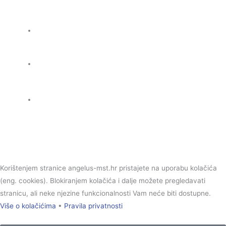
Uskrs
Ostalo prigodno
OSTALI ASORTIMAN
Korištenjem stranice angelus-mst.hr pristajete na uporabu kolačića
(eng. cookies). Blokiranjem kolačića i dalje možete pregledavati
stranicu, ali neke njezine funkcionalnosti Vam neće biti dostupne.
Više o kolačićima
•
Pravila privatnosti