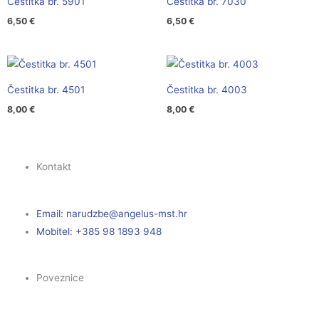
Čestitka br. 5901
Čestitka br. 7030
6,50
€
6,50
€
Čestitka br. 4501
Čestitka br. 4003
8,00
€
8,00
€
Kontakt
Email:
@ebzduran
rh.tsm-sulegna
Mobitel: +385 98 1893 948
Poveznice