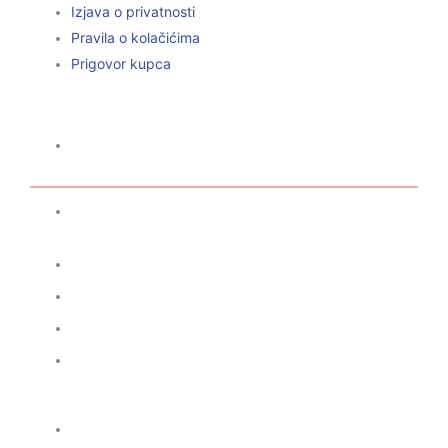
Izjava o privatnosti
Pravila o kolačićima
Prigovor kupca
BEBE
Rođenje
Bebe Djevojčice
Bebe Dječaci
Bebe Blizanci
Bebe Univerzalno
Rođendan