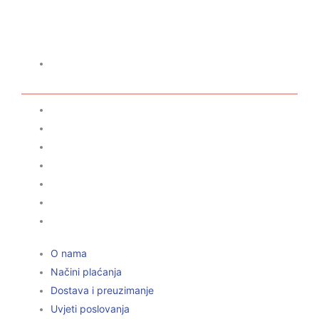
Jer ono što je zapisano, ostaje...
TRGOVINA
O nama
Načini plaćanja
Dostava i preuzimanje
Uvjeti poslovanja
Izjava o privatnosti
Pravila o kolačićima
Prigovor kupca
O nama
Načini plaćanja
Dostava i preuzimanje
Uvjeti poslovanja