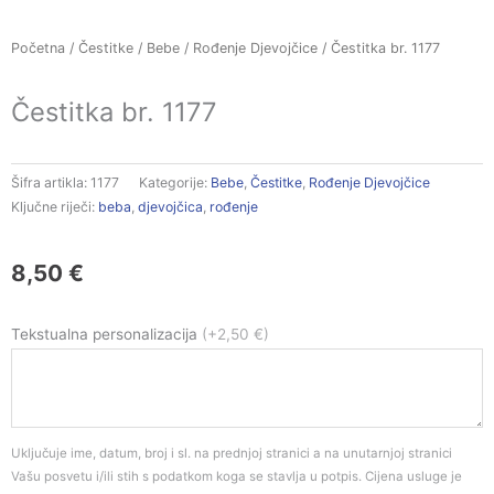
Početna
/
Čestitke
/
Bebe
/
Rođenje Djevojčice
/ Čestitka br. 1177
Čestitka br. 1177
Šifra artikla:
1177
Kategorije:
Bebe
,
Čestitke
,
Rođenje Djevojčice
Ključne riječi:
beba
,
djevojčica
,
rođenje
8,50
€
Čestitka
Tekstualna personalizacija
(+2,50 €)
br.
1177
količina
Uključuje ime, datum, broj i sl. na prednjoj stranici a na unutarnjoj stranici
Vašu posvetu i/ili stih s podatkom koga se stavlja u potpis. Cijena usluge je