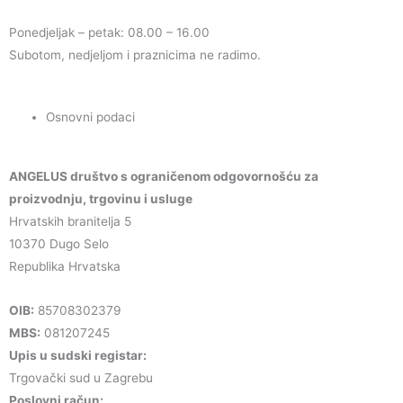
Ponedjeljak – petak: 08.00 – 16.00
Subotom, nedjeljom i praznicima ne radimo.
Osnovni podaci
ANGELUS društvo s ograničenom odgovornošću za
proizvodnju, trgovinu i usluge
Hrvatskih branitelja 5
10370 Dugo Selo
Republika Hrvatska
OIB:
85708302379
MBS:
081207245
Upis u sudski registar:
Trgovački sud u Zagrebu
Poslovni račun: