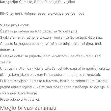
Kategorija:
Čestitke, Bebe, Rođenje Djevojčice
Ključne riječi:
rođenje, beba, djevojčica, panda, roza
Više o proizvodu:
Čestitka je rađena na foto papiru sa 3d detaljima.
Svaki elemenat ručno je izrezan i ljepljen sa 3d jastučić-ljepilima.
Čestitku je moguće personalizirati na prednjoj stranici (ime, broj,
datum…).
Čestitka dolazi sa pripadajućom kuvertom u celofan vrećici radi
zaštite.
Unutrašnja stranica (koja je također od foto papira) je namijenjena za
pisanje kemijskom olovkom ili flomasterom (neće se razmazati).
Prilikom stavljanja čestitke u kuvertu, istu je potrebno licem okrenuti
prema unutrašnjosti kuverte radi možebitnog oštećenja 3d detalja, a i
radi lakšeg kuvertiranja.
Proizvedeno u Hrvatskoj.
Moglo bi vas zanimati