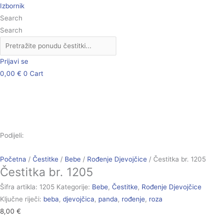
Skip
Čestitka
Izbornik
to
br.
Search
content
1205
Search
količina
Prijavi se
0,00
€
0
Cart
Podijeli:
Početna
/
Čestitke
/
Bebe
/
Rođenje Djevojčice
/ Čestitka br. 1205
Čestitka br. 1205
Šifra artikla:
1205
Kategorije:
Bebe
,
Čestitke
,
Rođenje Djevojčice
Ključne riječi:
beba
,
djevojčica
,
panda
,
rođenje
,
roza
8,00
€