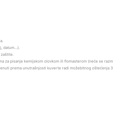
a.
oj, datum…).
zaštite.
jena za pisanje kemijskom olovkom ili flomasterom (neće se razm
krenuti prema unutrašnjosti kuverte radi možebitnog oštećenja 3d 