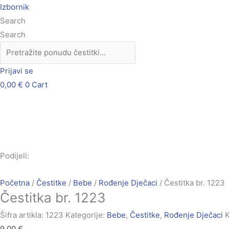
Skip
Čestitka
Izbornik
to
br.
Search
content
1223
Search
količina
Prijavi se
0,00
€
0
Cart
Podijeli:
Početna
/
Čestitke
/
Bebe
/
Rođenje Dječaci
/ Čestitka br. 1223
Čestitka br. 1223
Šifra artikla:
1223
Kategorije:
Bebe
,
Čestitke
,
Rođenje Dječaci
K
9,00
€