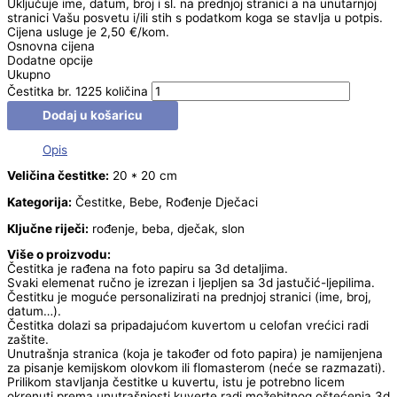
Uključuje ime, datum, broj i sl. na prednjoj stranici a na unutarnjoj
stranici Vašu posvetu i/ili stih s podatkom koga se stavlja u potpis.
Cijena usluge je 2,50 €/kom.
Osnovna cijena
Dodatne opcije
Ukupno
Čestitka br. 1225 količina
Dodaj u košaricu
Opis
Veličina čestitke:
20 * 20 cm
Kategorija:
Čestitke, Bebe, Rođenje Dječaci
Ključne riječi:
rođenje, beba, dječak, slon
Više o proizvodu:
Čestitka je rađena na foto papiru sa 3d detaljima.
Svaki elemenat ručno je izrezan i ljepljen sa 3d jastučić-ljepilima.
Čestitku je moguće personalizirati na prednjoj stranici (ime, broj,
datum…).
Čestitka dolazi sa pripadajućom kuvertom u celofan vrećici radi
zaštite.
Unutrašnja stranica (koja je također od foto papira) je namijenjena
za pisanje kemijskom olovkom ili flomasterom (neće se razmazati).
Prilikom stavljanja čestitke u kuvertu, istu je potrebno licem
okrenuti prema unutrašnjosti kuverte radi možebitnog oštećenja 3d