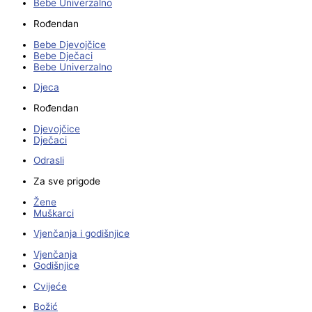
Bebe Univerzalno
Rođendan
Bebe Djevojčice
Bebe Dječaci
Bebe Univerzalno
Djeca
Rođendan
Djevojčice
Dječaci
Odrasli
Za sve prigode
Žene
Muškarci
Vjenčanja i godišnjice
Vjenčanja
Godišnjice
Cvijeće
Božić