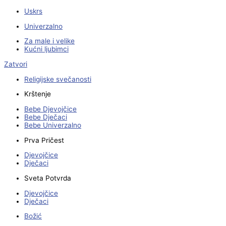
Uskrs
Univerzalno
Za male i velike
Kućni ljubimci
Zatvori
Religijske svečanosti
Krštenje
Bebe Djevojčice
Bebe Dječaci
Bebe Univerzalno
Prva Pričest
Djevojčice
Dječaci
Sveta Potvrda
Djevojčice
Dječaci
Božić