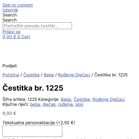
Skip to content
Izbornik
Search
Search
Prijavi se
0,00
€
0
Cart
Podijeli:
Početna
/
Čestitke
/
Bebe
/
Rođenje Dječaci
/ Čestitka br. 1225
Čestitka br. 1225
Šifra artikla:
1225
Kategorije:
Bebe
,
Čestitke
,
Rođenje Dječaci
Ključne riječi:
beba
,
dječak
,
rođenje
,
slon
9,00
€
Tekstualna personalizacija
(+2,50 €)