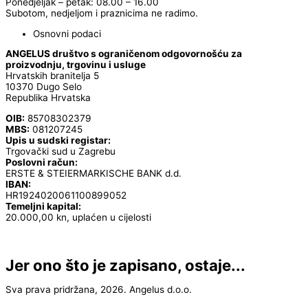
Ponedjeljak – petak: 08.00 – 16.00
Subotom, nedjeljom i praznicima ne radimo.
Osnovni podaci
ANGELUS društvo s ograničenom odgovornošću za
proizvodnju, trgovinu i usluge
Hrvatskih branitelja 5
10370 Dugo Selo
Republika Hrvatska
OIB:
85708302379
MBS:
081207245
Upis u sudski registar:
Trgovački sud u Zagrebu
Poslovni račun:
ERSTE & STEIERMARKISCHE BANK d.d.
IBAN:
HR1924020061100899052
Temeljni kapital:
20.000,00 kn, uplaćen u cijelosti
Jer ono što je zapisano, ostaje...
Sva prava pridržana, 2026. Angelus d.o.o.