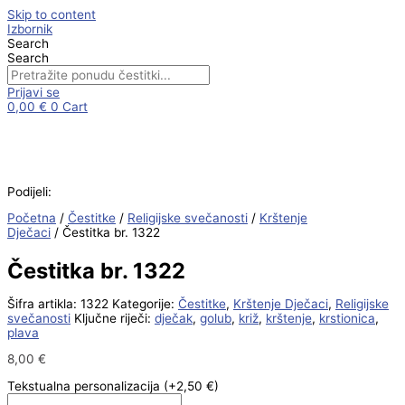
Skip to content
Izbornik
Search
Search
Prijavi se
0,00
€
0
Cart
Podijeli:
Početna
/
Čestitke
/
Religijske svečanosti
/
Krštenje
Dječaci
/ Čestitka br. 1322
Čestitka br. 1322
Šifra artikla:
1322
Kategorije:
Čestitke
,
Krštenje Dječaci
,
Religijske
svečanosti
Ključne riječi:
dječak
,
golub
,
križ
,
krštenje
,
krstionica
,
plava
8,00
€
Tekstualna personalizacija
(+2,50 €)