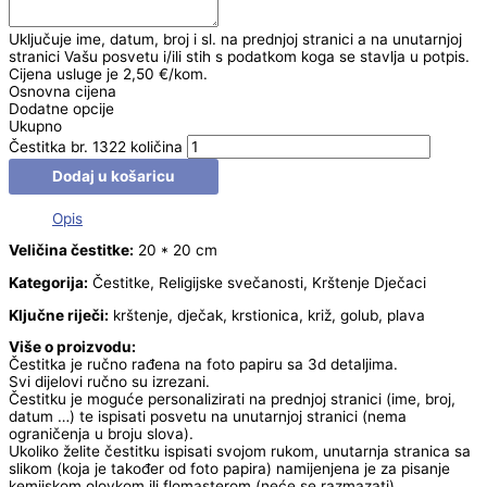
Uključuje ime, datum, broj i sl. na prednjoj stranici a na unutarnjoj
stranici Vašu posvetu i/ili stih s podatkom koga se stavlja u potpis.
Cijena usluge je 2,50 €/kom.
Osnovna cijena
Dodatne opcije
Ukupno
Čestitka br. 1322 količina
Dodaj u košaricu
Opis
Veličina čestitke:
20 * 20 cm
Kategorija:
Čestitke, Religijske svečanosti, Krštenje Dječaci
Ključne riječi:
krštenje, dječak, krstionica, križ, golub, plava
Više o proizvodu:
Čestitka je ručno rađena na foto papiru sa 3d detaljima.
Svi dijelovi ručno su izrezani.
Čestitku je moguće personalizirati na prednjoj stranici (ime, broj,
datum …) te ispisati posvetu na unutarnjoj stranici (nema
ograničenja u broju slova).
Ukoliko želite čestitku ispisati svojom rukom, unutarnja stranica sa
slikom (koja je također od foto papira) namijenjena je za pisanje
kemijskom olovkom ili flomasterom (neće se razmazati).