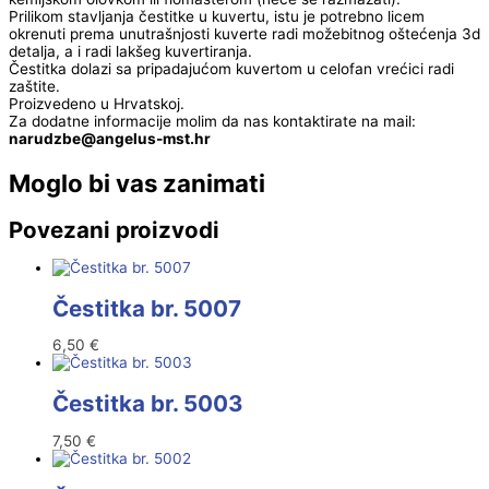
Prilikom stavljanja čestitke u kuvertu, istu je potrebno licem
okrenuti prema unutrašnjosti kuverte radi možebitnog oštećenja 3d
detalja, a i radi lakšeg kuvertiranja.
Čestitka dolazi sa pripadajućom kuvertom u celofan vrećici radi
zaštite.
Proizvedeno u Hrvatskoj.
Za dodatne informacije molim da nas kontaktirate na mail:
@ebzduran
rh.tsm-sulegna
Moglo bi vas zanimati
Povezani proizvodi
Čestitka br. 5007
6,50
€
Čestitka br. 5003
7,50
€