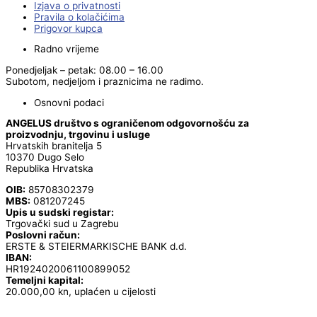
Izjava o privatnosti
Pravila o kolačićima
Prigovor kupca
Radno vrijeme
Ponedjeljak – petak: 08.00 – 16.00
Subotom, nedjeljom i praznicima ne radimo.
Osnovni podaci
ANGELUS društvo s ograničenom odgovornošću za
proizvodnju, trgovinu i usluge
Hrvatskih branitelja 5
10370 Dugo Selo
Republika Hrvatska
OIB:
85708302379
MBS:
081207245
Upis u sudski registar:
Trgovački sud u Zagrebu
Poslovni račun:
ERSTE & STEIERMARKISCHE BANK d.d.
IBAN:
HR1924020061100899052
Temeljni kapital:
20.000,00 kn, uplaćen u cijelosti