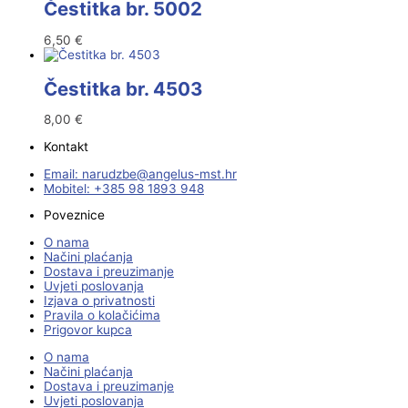
Čestitka br. 5002
6,50
€
Čestitka br. 4503
8,00
€
Kontakt
Email:
@ebzduran
rh.tsm-sulegna
Mobitel: +385 98 1893 948
Poveznice
O nama
Načini plaćanja
Dostava i preuzimanje
Uvjeti poslovanja
Izjava o privatnosti
Pravila o kolačićima
Prigovor kupca
O nama
Načini plaćanja
Dostava i preuzimanje
Uvjeti poslovanja