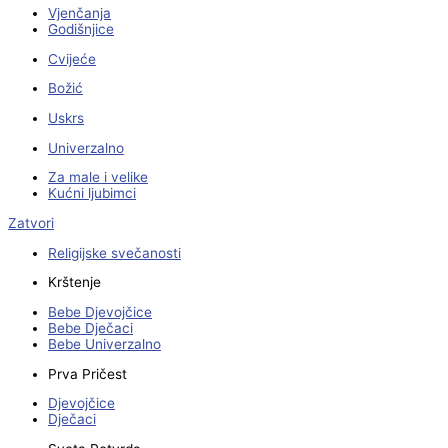
Vjenčanja
Godišnjice
Cvijeće
Božić
Uskrs
Univerzalno
Za male i velike
Kućni ljubimci
Zatvori
Religijske svečanosti
Krštenje
Bebe Djevojčice
Bebe Dječaci
Bebe Univerzalno
Prva Pričest
Djevojčice
Dječaci