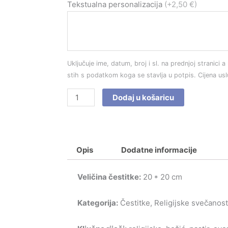
Čestitka
Tekstualna personalizacija
(+2,50 €)
br.
5008
količina
Uključuje ime, datum, broj i sl. na prednjoj stranici a 
stih s podatkom koga se stavlja u potpis. Cijena us
Dodaj u košaricu
Opis
Dodatne informacije
Veličina čestitke:
20 * 20 cm
Kategorija:
Čestitke, Religijske svečanosti