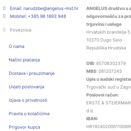
Email:
@ebzduran
rh.tsm-sulegna
ANGELUS društvo s 
Mobitel: +385 98 1893 948
odgovornošću za pro
trgovinu i usluge
Poveznice
Hrvatskih branitelja 5
10370 Dugo Selo
O nama
Republika Hrvatska
Načini plaćanja
OIB:
85708302379
MBS:
081207245
Dostava i preuzimanje
Upis u sudski regista
Uvjeti poslovanja
Trgovački sud u Zagr
Poslovni račun:
Izjava o privatnosti
ERSTE & STEIERMAR
d.d.
Pravila o kolačićima
IBAN:
HR192402006110089
Prigovor kupca