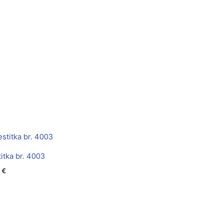
itka br. 4003
0
€