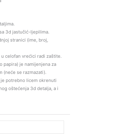
a
taljima.
sa 3d jastučić-ljepilima.
joj stranici (ime, broj,
 celofan vrećici radi zaštite.
to papira) je namijenjena za
m (neće se razmazati).
u je potrebno licem okrenuti
og oštećenja 3d detalja, a i