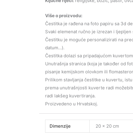
Ključne riječi:
religijske, božić, pastir, ovc
Više o proizvodu:
Čestitka je rađena na foto papiru sa 3d de
Svaki elemenat ručno je izrezan i ljepljen 
Čestitku je moguće personalizirati na predn
datum…).
Čestitka dolazi sa pripadajućom kuvertom u
Unutrašnja stranica (koja je također od fo
pisanje kemijskom olovkom ili flomastero
Prilikom stavljanja čestitke u kuvertu, ist
prema unutrašnjosti kuverte radi možebitn
radi lakšeg kuvertiranja.
Proizvedeno u Hrvatskoj.
Dimenzije
20 × 20 cm