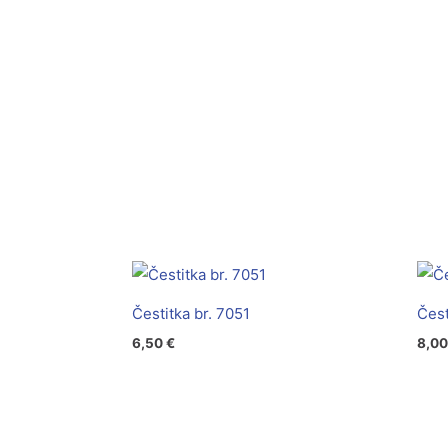
Čestitka br. 7051
Čest
6,50
€
8,0