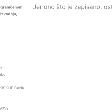
Jer ono što je zapisano, ost
ograničenom
izvodnju,
r:
ebu
KISCHE BANK
9052