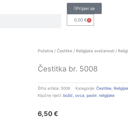
Prijavi se
0,00
€
0
Cart
Početna
/
Čestitke
/
Religijske svečanosti
/
Relig
Čestitka br. 5008
Šifra artikla:
5008
Kategorije:
Čestitke
,
Religijs
Ključne riječi:
božić
,
ovca
,
pastir
,
religijske
6,50
€