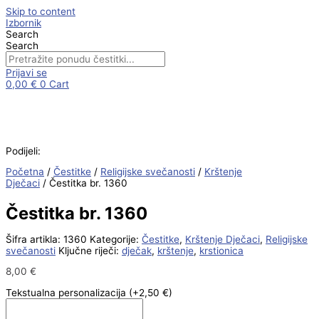
Skip to content
Izbornik
Search
Search
Prijavi se
0,00
€
0
Cart
Podijeli:
Početna
/
Čestitke
/
Religijske svečanosti
/
Krštenje
Dječaci
/ Čestitka br. 1360
Čestitka br. 1360
Šifra artikla:
1360
Kategorije:
Čestitke
,
Krštenje Dječaci
,
Religijske
svečanosti
Ključne riječi:
dječak
,
krštenje
,
krstionica
8,00
€
Tekstualna personalizacija
(+2,50 €)