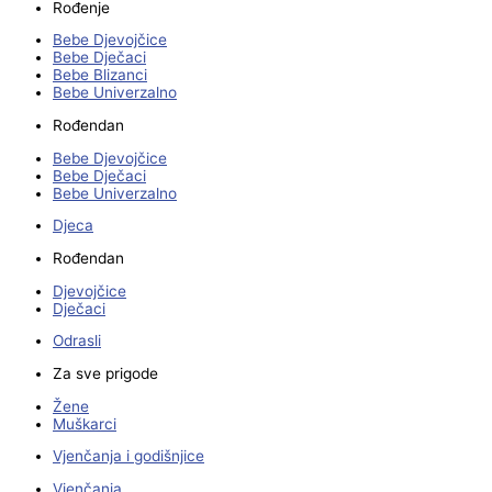
Rođenje
Bebe Djevojčice
Bebe Dječaci
Bebe Blizanci
Bebe Univerzalno
Rođendan
Bebe Djevojčice
Bebe Dječaci
Bebe Univerzalno
Djeca
Rođendan
Djevojčice
Dječaci
Odrasli
Za sve prigode
Žene
Muškarci
Vjenčanja i godišnjice
Vjenčanja