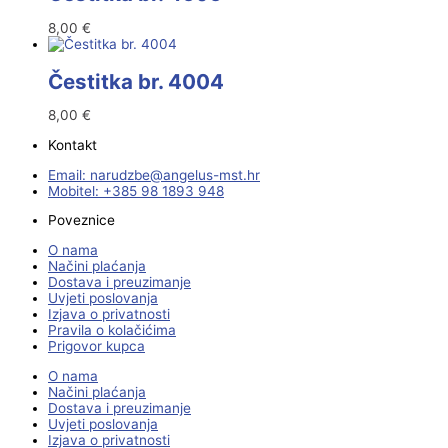
8,00
€
Čestitka br. 4004
8,00
€
Kontakt
Email:
@ebzduran
rh.tsm-sulegna
Mobitel: +385 98 1893 948
Poveznice
O nama
Načini plaćanja
Dostava i preuzimanje
Uvjeti poslovanja
Izjava o privatnosti
Pravila o kolačićima
Prigovor kupca
O nama
Načini plaćanja
Dostava i preuzimanje
Uvjeti poslovanja
Izjava o privatnosti