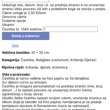
Uključuje ime, datum, broj i sl. na prednjoj stranici a na unutarnjoj
stranici Vašu posvetu i/ili stih s podatkom koga se stavlja u potpis.
Cijena usluge je 2,50 €/kom.
Osnovna cijena
Dodatne opcije
Ukupno
Čestitka br. 1360 količina
Dodaj u košaricu
Opis
Veličina čestitke:
20 * 20 cm
Kategorija:
Čestitke, Religijske svečanosti, Krštenje Dječaci
Ključne riječi:
krštenje, dječak, krstionica
Više o proizvodu:
Čestitka je ručno rađena na foto papiru sa 3d detaljima.
Svi dijelovi ručno su izrezani.
Čestitku je moguće personalizirati na prednjoj stranici (ime, broj,
datum …) te ispisati posvetu na unutarnjoj stranici (nema
ograničenja u broju slova).
Ukoliko želite čestitku ispisati svojom rukom, unutarnja stranica sa
slikom (koja je također od foto papira) namijenjena je za pisanje
kemijskom olovkom ili flomasterom (neće se razmazati).
Prilikom stavljanja čestitke u kuvertu, istu je potrebno licem