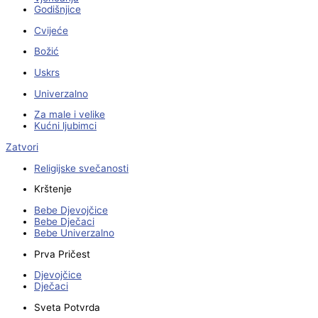
Godišnjice
Cvijeće
Božić
Uskrs
Univerzalno
Za male i velike
Kućni ljubimci
Zatvori
Religijske svečanosti
Krštenje
Bebe Djevojčice
Bebe Dječaci
Bebe Univerzalno
Prva Pričest
Djevojčice
Dječaci
Sveta Potvrda