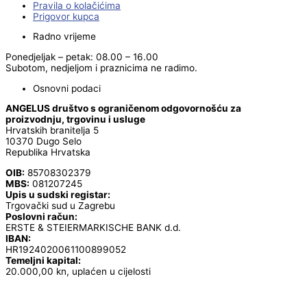
Pravila o kolačićima
Prigovor kupca
Radno vrijeme
Ponedjeljak – petak: 08.00 – 16.00
Subotom, nedjeljom i praznicima ne radimo.
Osnovni podaci
ANGELUS društvo s ograničenom odgovornošću za
proizvodnju, trgovinu i usluge
Hrvatskih branitelja 5
10370 Dugo Selo
Republika Hrvatska
OIB:
85708302379
MBS:
081207245
Upis u sudski registar:
Trgovački sud u Zagrebu
Poslovni račun:
ERSTE & STEIERMARKISCHE BANK d.d.
IBAN:
HR1924020061100899052
Temeljni kapital:
20.000,00 kn, uplaćen u cijelosti