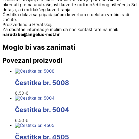
okrenuti prema unutrašnjosti kuverte radi možebitnog oštećenja 3d
detalja, a i radi lakšeg kuvertiranja.
Čestitka dolazi sa pripadajućom kuvertom u celofan vrećici radi
zaštite.
Proizvedeno u Hrvatskoj.
Za dodatne informacije molim da nas kontaktirate na mail:
@ebzduran
rh.tsm-sulegna
Moglo bi vas zanimati
Povezani proizvodi
Čestitka br. 5008
6,50
€
Čestitka br. 5004
6,50
€
Čestitka br. 4505