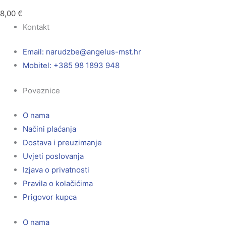
8,00
€
Kontakt
Email:
@ebzduran
rh.tsm-sulegna
Mobitel: +385 98 1893 948
Poveznice
O nama
Načini plaćanja
Dostava i preuzimanje
Uvjeti poslovanja
Izjava o privatnosti
Pravila o kolačićima
Prigovor kupca
O nama