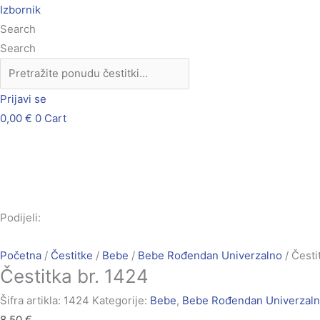
Skip
Čestitka
Izbornik
to
br.
Search
content
1424
Search
količina
Prijavi se
0,00
€
0
Cart
Podijeli:
Početna
/
Čestitke
/
Bebe
/
Bebe Rođendan Univerzalno
/ Česti
Čestitka br. 1424
Šifra artikla:
1424
Kategorije:
Bebe
,
Bebe Rođendan Univerzal
8,50
€