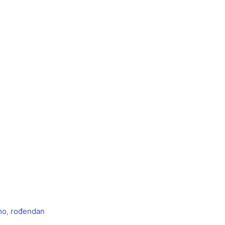
mo
,
rođendan