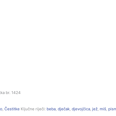
tka br. 1424
no
,
Čestitke
Ključne riječi:
beba
,
dječak
,
djevojčica
,
jež
,
miš
,
pis