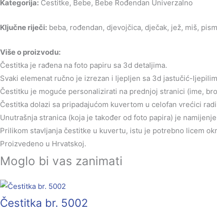
Kategorija:
Čestitke, Bebe, Bebe Rođendan Univerzalno
Ključne riječi:
beba, rođendan, djevojčica, dječak, jež, miš, pis
Više o proizvodu:
Čestitka je rađena na foto papiru sa 3d detaljima.
Svaki elemenat ručno je izrezan i ljepljen sa 3d jastučić-ljepilim
Čestitku je moguće personalizirati na prednjoj stranici (ime, br
Čestitka dolazi sa pripadajućom kuvertom u celofan vrećici radi 
Unutrašnja stranica (koja je također od foto papira) je namijen
Prilikom stavljanja čestitke u kuvertu, istu je potrebno licem o
Proizvedeno u Hrvatskoj.
Moglo bi vas zanimati
Čestitka br. 5002