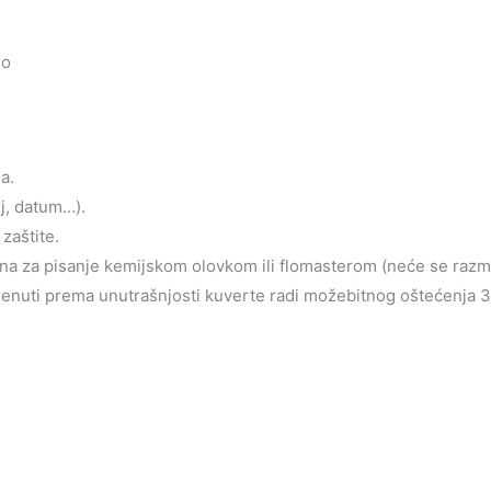
mo
a.
oj, datum…).
zaštite.
jena za pisanje kemijskom olovkom ili flomasterom (neće se razm
krenuti prema unutrašnjosti kuverte radi možebitnog oštećenja 3d 