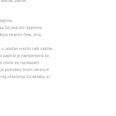
 dječak, panda
taljima.
sa 3d jastučić-ljepilima.
joj stranici (ime, broj,
 celofan vrećici radi zaštite.
to papira) je namijenjena za
m (neće se razmazati).
u je potrebno licem okrenuti
og oštećenja 3d detalja, a i