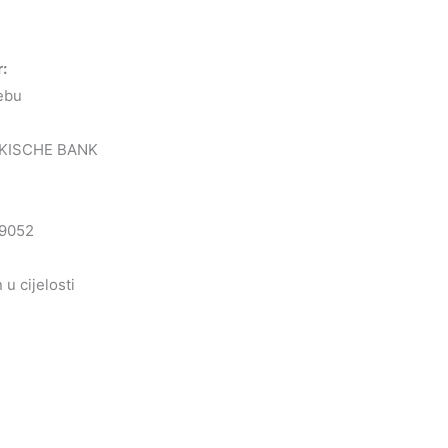
r:
ebu
KISCHE BANK
9052
u cijelosti