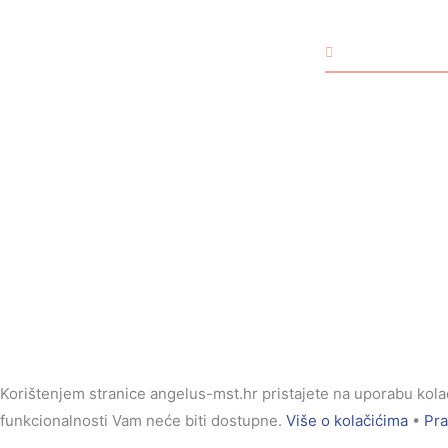
Izjava o privatnosti
Pravila o kolačićima
DJECA
Prigovor kupca
Rođendan
Djevojčice
Dječaci
Korištenjem stranice angelus-mst.hr pristajete na uporabu kolači
funkcionalnosti Vam neće biti dostupne.
Više o kolačićima
•
Pra