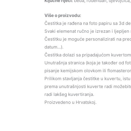
Ključne riječi:
beba, rođendan, djevojčica,
Više o proizvodu:
Čestitka je rađena na foto papiru sa 3d de
Svaki elemenat ručno je izrezan i ljepljen 
Čestitku je moguće personalizirati na predn
datum…).
Čestitka dolazi sa pripadajućom kuvertom u
Unutrašnja stranica (koja je također od fo
pisanje kemijskom olovkom ili flomastero
Prilikom stavljanja čestitke u kuvertu, ist
prema unutrašnjosti kuverte radi možebitn
radi lakšeg kuvertiranja.
Proizvedeno u Hrvatskoj.