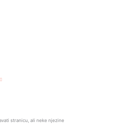
Djevojčice
Dječaci
Božić
Uskrs
Ostalo prigodno
OSTALI
ASORTIMAN
ati stranicu, ali neke njezine