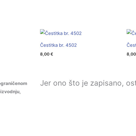
Čestitka br. 4502
Čest
8,00
€
8,0
Jer ono što je zapisano, ost
ograničenom
izvodnju,