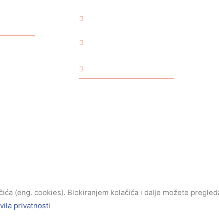
BOŽIĆ
USKRS
UNIVERZALNO
Za male i velike
Kućni ljubimci
ća (eng. cookies). Blokiranjem kolačića i dalje možete pregledav
vila privatnosti