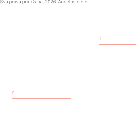
Sva prava pridržana, 2026. Angelus d.o.o.
BEBE
Rođenje
Jer ono što je
zapisano,
Bebe Djevojčice
ostaje...
Bebe Dječaci
Bebe Blizanci
Bebe Univerzalno
TRGOVINA
Rođendan
O nama
Načini plaćanja
Bebe Djevojčice
Dostava i preuzimanje
Bebe Dječaci
Uvjeti poslovanja
Bebe Univerzalno