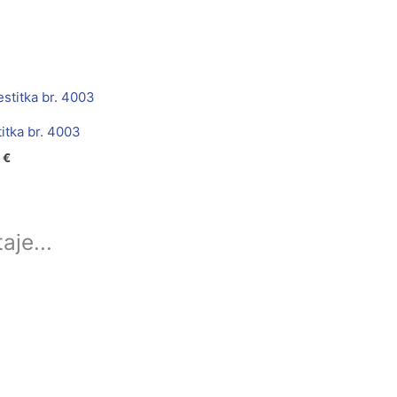
itka br. 4003
0
€
aje...