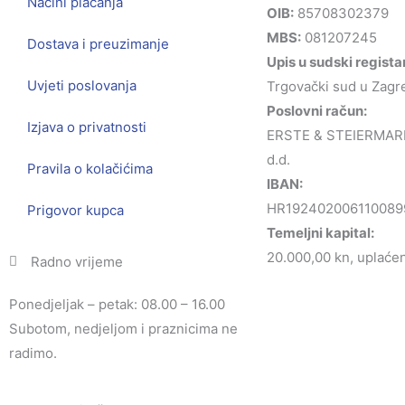
Načini plaćanja
OIB:
85708302379
MBS:
081207245
Dostava i preuzimanje
Upis u sudski regista
Uvjeti poslovanja
Trgovački sud u Zagr
Poslovni račun:
Izjava o privatnosti
ERSTE & STEIERMAR
d.d.
Pravila o kolačićima
IBAN:
HR192402006110089
Prigovor kupca
Temeljni kapital:
20.000,00 kn, uplaćen 
Radno vrijeme
Ponedjeljak – petak: 08.00 – 16.00
Subotom, nedjeljom i praznicima ne
radimo.