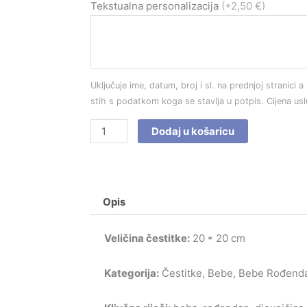
Čestitka
Tekstualna personalizacija
(+2,50 €)
br.
1464
količina
Uključuje ime, datum, broj i sl. na prednjoj stranici a 
stih s podatkom koga se stavlja u potpis. Cijena us
Dodaj u košaricu
Opis
Veličina čestitke:
20 * 20 cm
Kategorija:
Čestitke, Bebe, Bebe Rođend