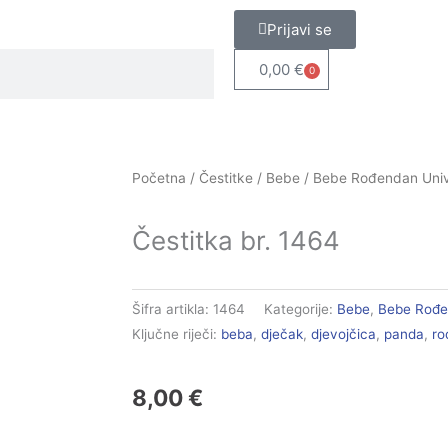
Prijavi se
0,00
€
0
Cart
Početna
/
Čestitke
/
Bebe
/
Bebe Rođendan Univ
Čestitka br. 1464
Šifra artikla:
1464
Kategorije:
Bebe
,
Bebe Rođe
Ključne riječi:
beba
,
dječak
,
djevojčica
,
panda
,
ro
8,00
€