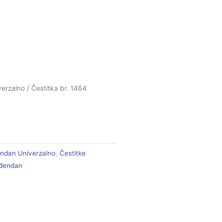
erzalno
/ Čestitka br. 1464
ndan Univerzalno
,
Čestitke
đendan