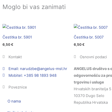
Moglo bi vas zanimati
Čestitka br. 5901
Čestitka br. 5007
6,50
€
6,50
€
Kontakt
Osnovni podaci
Email:
@ebzduran
rh.tsm-sulegna
ANGELUS društvo s 
Mobitel: +385 98 1893 948
odgovornošću za pro
trgovinu i usluge
Poveznice
Hrvatskih branitelja 5
10370 Dugo Selo
O nama
Republika Hrvatska