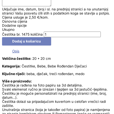
Uključuje ime, datum, broj i sl. na prednjoj stranici a na unutarnjoj
stranici Vašu posvetu i/ili stih s podatkom koga se stavlja u potpis.
Cijena usluge je 2,50 €/kom.
Osnovna cijena
Dodatne opcije
Ukupno
Čestitka br. 1475 količina
Dodaj u košaricu
Opis
Veličina čestitke:
20 * 20 cm
Kategorija:
Čestitke, Bebe, Bebe Rođendan Dječaci
Ključne riječi:
beba, dječak, treći rođendan, medo
Više o proizvodu:
Čestitka je rađena na foto papiru sa 3d detaljima.
Svaki elemenat ručno je izrezan i ljepljen sa 3d jastučić-ljepilima.
Čestitku je moguće personalizirati na prednjoj stranici (ime, broj,
datum…).
Čestitka dolazi sa pripadajućom kuvertom u celofan vrećici radi
zaštite.
Unutrašnja stranica (koja je također od foto papira) je namijenjena
za pisanje kemijskom olovkom ili flomasterom (neće se razmazati).