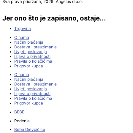
Sva prava pridržana, 2026. Angelus d.o.o.
Jer ono što je zapisano, ostaje...
Trgovina
O nama
Načini plaćanja
Dostava i preuzimanje
Uvjeti poslovanja
Izjava o privatnosti
Pravila o kolačićima
Prigovor kupca
O nama
Načini plaćanja
Dostava i preuzimanje
Uvjeti poslovanja
Izjava o privatnosti
Pravila o kolačićima
Prigovor kupca
BEBE
Rođenje
Bebe Djevojčice