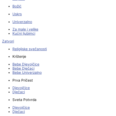
Božić
Uskrs
Univerzalno
Za male i velike
Kućni ljubimci
Zatvori
Religijske svečanosti
Krštenje
Bebe Djevojčice
Bebe Dječaci
Bebe Univerzalno
Prva Pričest
Djevojčice
Dječaci
Sveta Potvrda
Djevojčice
Dječaci