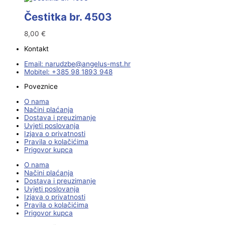
Čestitka br. 4503
8,00
€
Kontakt
Email:
@ebzduran
rh.tsm-sulegna
Mobitel: +385 98 1893 948
Poveznice
O nama
Načini plaćanja
Dostava i preuzimanje
Uvjeti poslovanja
Izjava o privatnosti
Pravila o kolačićima
Prigovor kupca
O nama
Načini plaćanja
Dostava i preuzimanje
Uvjeti poslovanja
Izjava o privatnosti
Pravila o kolačićima
Prigovor kupca