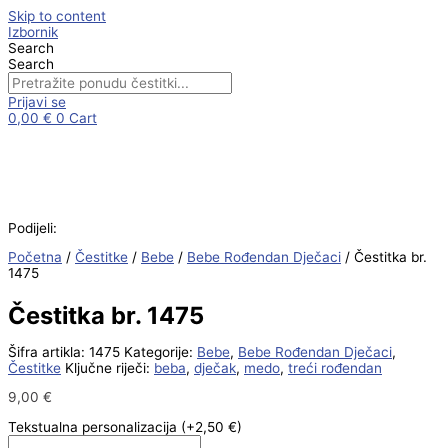
Skip to content
Izbornik
Search
Search
Prijavi se
0,00
€
0
Cart
Podijeli:
Početna
/
Čestitke
/
Bebe
/
Bebe Rođendan Dječaci
/ Čestitka br.
1475
Čestitka br. 1475
Šifra artikla:
1475
Kategorije:
Bebe
,
Bebe Rođendan Dječaci
,
Čestitke
Ključne riječi:
beba
,
dječak
,
medo
,
treći rođendan
9,00
€
Tekstualna personalizacija
(+2,50 €)