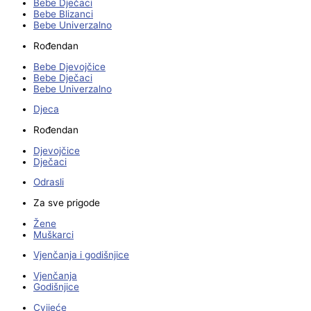
Bebe Dječaci
Bebe Blizanci
Bebe Univerzalno
Rođendan
Bebe Djevojčice
Bebe Dječaci
Bebe Univerzalno
Djeca
Rođendan
Djevojčice
Dječaci
Odrasli
Za sve prigode
Žene
Muškarci
Vjenčanja i godišnjice
Vjenčanja
Godišnjice
Cvijeće