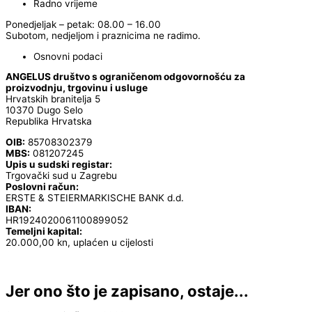
Radno vrijeme
Ponedjeljak – petak: 08.00 – 16.00
Subotom, nedjeljom i praznicima ne radimo.
Osnovni podaci
ANGELUS društvo s ograničenom odgovornošću za
proizvodnju, trgovinu i usluge
Hrvatskih branitelja 5
10370 Dugo Selo
Republika Hrvatska
OIB:
85708302379
MBS:
081207245
Upis u sudski registar:
Trgovački sud u Zagrebu
Poslovni račun:
ERSTE & STEIERMARKISCHE BANK d.d.
IBAN:
HR1924020061100899052
Temeljni kapital:
20.000,00 kn, uplaćen u cijelosti
Jer ono što je zapisano, ostaje...