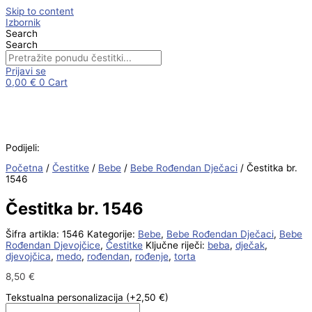
Skip to content
Izbornik
Search
Search
Prijavi se
0,00
€
0
Cart
Podijeli:
Početna
/
Čestitke
/
Bebe
/
Bebe Rođendan Dječaci
/ Čestitka br.
1546
Čestitka br. 1546
Šifra artikla:
1546
Kategorije:
Bebe
,
Bebe Rođendan Dječaci
,
Bebe
Rođendan Djevojčice
,
Čestitke
Ključne riječi:
beba
,
dječak
,
djevojčica
,
medo
,
rođendan
,
rođenje
,
torta
8,50
€
Tekstualna personalizacija
(+2,50 €)