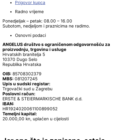
Prigovor kupca
Radno vrijeme
Ponedjeljak – petak: 08.00 – 16.00
Subotom, nedjeljom i praznicima ne radimo.
Osnovni podaci
ANGELUS društvo s ograničenom odgovornošću za
proizvodnju, trgovinu i usluge
Hrvatskih branitelja 5
10370 Dugo Selo
Republika Hrvatska
OIB:
85708302379
MBS:
081207245
Upis u sudski registar:
Trgovački sud u Zagrebu
Poslovni račun:
ERSTE & STEIERMARKISCHE BANK d.d.
IBAN:
HR1924020061100899052
Temeljni kapital:
20.000,00 kn, uplaćen u cijelosti