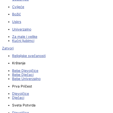
Cvijeće
Božić
Uskrs
Univerzalno
Za male i velike
Kućni ljubimci
Zatvori
Religijske svečanosti
Krštenje
Bebe Djevojčice
Bebe Dječaci
Bebe Univerzalno
Prva Pričest
Djevojčice
Dječaci
Sveta Potvrda
Djevojčice