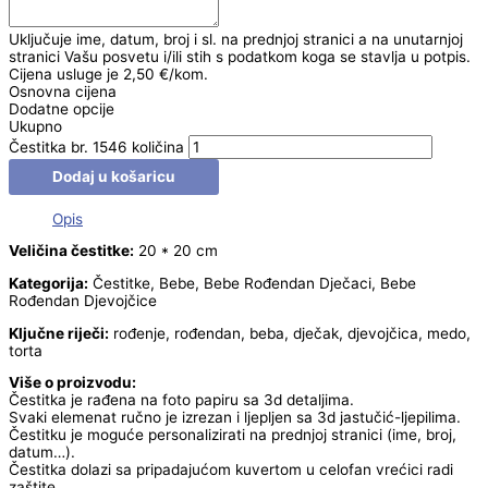
Uključuje ime, datum, broj i sl. na prednjoj stranici a na unutarnjoj
stranici Vašu posvetu i/ili stih s podatkom koga se stavlja u potpis.
Cijena usluge je 2,50 €/kom.
Osnovna cijena
Dodatne opcije
Ukupno
Čestitka br. 1546 količina
Dodaj u košaricu
Opis
Veličina čestitke:
20 * 20 cm
Kategorija:
Čestitke, Bebe, Bebe Rođendan Dječaci, Bebe
Rođendan Djevojčice
Ključne riječi:
rođenje, rođendan, beba, dječak, djevojčica, medo,
torta
Više o proizvodu:
Čestitka je rađena na foto papiru sa 3d detaljima.
Svaki elemenat ručno je izrezan i ljepljen sa 3d jastučić-ljepilima.
Čestitku je moguće personalizirati na prednjoj stranici (ime, broj,
datum…).
Čestitka dolazi sa pripadajućom kuvertom u celofan vrećici radi
zaštite.