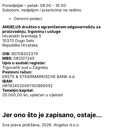
Ponedjeljak – petak: 08.00 – 16.00
Subotom, nedjeljom i praznicima ne radimo.
Osnovni podaci
ANGELUS društvo s ograničenom odgovornošću za
proizvodnju, trgovinu i usluge
Hrvatskih branitelja 5
10370 Dugo Selo
Republika Hrvatska
OIB:
85708302379
MBS:
081207245
Upis u sudski registar:
Trgovački sud u Zagrebu
Poslovni račun:
ERSTE & STEIERMARKISCHE BANK d.d.
IBAN:
HR1924020061100899052
Temeljni kapital:
20.000,00 kn, uplaćen u cijelosti
Jer ono što je zapisano, ostaje...
Sva prava pridržana, 2026. Angelus d.o.o.