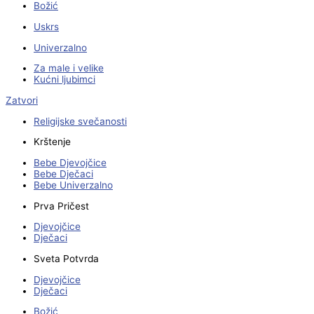
Božić
Uskrs
Univerzalno
Za male i velike
Kućni ljubimci
Zatvori
Religijske svečanosti
Krštenje
Bebe Djevojčice
Bebe Dječaci
Bebe Univerzalno
Prva Pričest
Djevojčice
Dječaci
Sveta Potvrda
Djevojčice
Dječaci
Božić