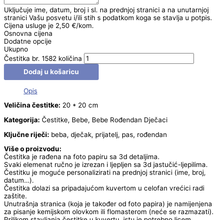
Uključuje ime, datum, broj i sl. na prednjoj stranici a na unutarnjoj
stranici Vašu posvetu i/ili stih s podatkom koga se stavlja u potpis.
Cijena usluge je 2,50 €/kom.
Osnovna cijena
Dodatne opcije
Ukupno
Čestitka br. 1582 količina
Dodaj u košaricu
Opis
Veličina čestitke:
20 * 20 cm
Kategorija:
Čestitke, Bebe, Bebe Rođendan Dječaci
Ključne riječi:
beba, dječak, prijatelj, pas, rođendan
Više o proizvodu:
Čestitka je rađena na foto papiru sa 3d detaljima.
Svaki elemenat ručno je izrezan i ljepljen sa 3d jastučić-ljepilima.
Čestitku je moguće personalizirati na prednjoj stranici (ime, broj,
datum…).
Čestitka dolazi sa pripadajućom kuvertom u celofan vrećici radi
zaštite.
Unutrašnja stranica (koja je također od foto papira) je namijenjena
za pisanje kemijskom olovkom ili flomasterom (neće se razmazati).
Prilikom stavljanja čestitke u kuvertu, istu je potrebno licem