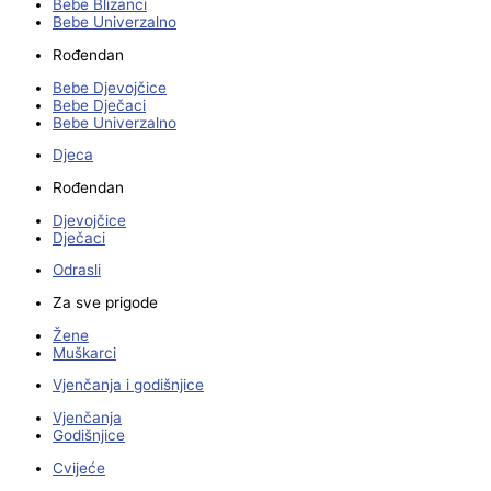
Bebe Blizanci
Bebe Univerzalno
Rođendan
Bebe Djevojčice
Bebe Dječaci
Bebe Univerzalno
Djeca
Rođendan
Djevojčice
Dječaci
Odrasli
Za sve prigode
Žene
Muškarci
Vjenčanja i godišnjice
Vjenčanja
Godišnjice
Cvijeće