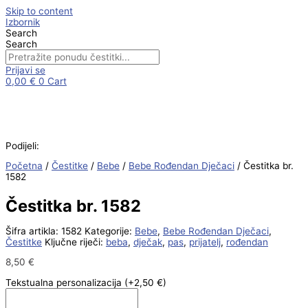
Skip to content
Izbornik
Search
Search
Prijavi se
0,00
€
0
Cart
Podijeli:
Početna
/
Čestitke
/
Bebe
/
Bebe Rođendan Dječaci
/ Čestitka br.
1582
Čestitka br. 1582
Šifra artikla:
1582
Kategorije:
Bebe
,
Bebe Rođendan Dječaci
,
Čestitke
Ključne riječi:
beba
,
dječak
,
pas
,
prijatelj
,
rođendan
8,50
€
Tekstualna personalizacija
(+2,50 €)