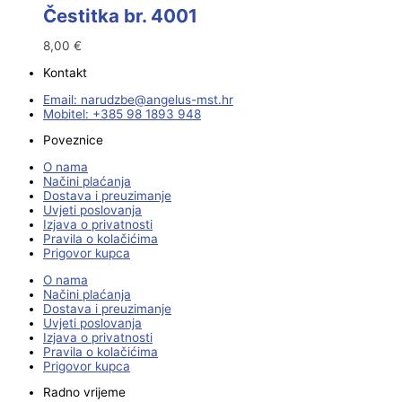
Čestitka br. 4001
8,00
€
Kontakt
Email:
@ebzduran
rh.tsm-sulegna
Mobitel: +385 98 1893 948
Poveznice
O nama
Načini plaćanja
Dostava i preuzimanje
Uvjeti poslovanja
Izjava o privatnosti
Pravila o kolačićima
Prigovor kupca
O nama
Načini plaćanja
Dostava i preuzimanje
Uvjeti poslovanja
Izjava o privatnosti
Pravila o kolačićima
Prigovor kupca
Radno vrijeme