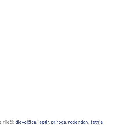
 riječi:
djevojčica
,
leptir
,
priroda
,
rođendan
,
šetnja