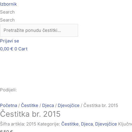
Skip
Čestitka
Izbornik
to
br.
Search
content
2015
Search
količina
Prijavi se
0,00
€
0
Cart
Podijeli:
Početna
/
Čestitke
/
Djeca
/
Djevojčice
/ Čestitka br. 2015
Čestitka br. 2015
Šifra artikla:
2015
Kategorije:
Čestitke
,
Djeca
,
Djevojčice
Ključne
6,50
€