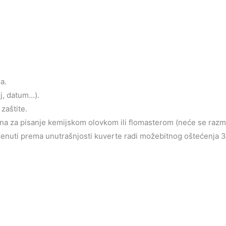
a.
oj, datum…).
zaštite.
jena za pisanje kemijskom olovkom ili flomasterom (neće se razm
krenuti prema unutrašnjosti kuverte radi možebitnog oštećenja 3d 