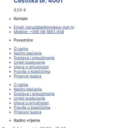
Čestitka br. 4001
8,00
€
Kontakt
Email:
@ebzduran
rh.tsm-sulegna
Mobitel: +385 98 1893 948
Poveznice
O nama
Načini plaćanja
Dostava i preuzimanje
Uvjeti poslovanja
Izjava o privatnosti
Pravila o kolačićima
Prigovor kupca
O nama
Načini plaćanja
Dostava i preuzimanje
Uvjeti poslovanja
Izjava o privatnosti
Pravila o kolačićima
Prigovor kupca
Radno vrijeme