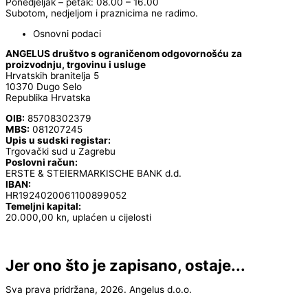
Ponedjeljak – petak: 08.00 – 16.00
Subotom, nedjeljom i praznicima ne radimo.
Osnovni podaci
ANGELUS društvo s ograničenom odgovornošću za
proizvodnju, trgovinu i usluge
Hrvatskih branitelja 5
10370 Dugo Selo
Republika Hrvatska
OIB:
85708302379
MBS:
081207245
Upis u sudski registar:
Trgovački sud u Zagrebu
Poslovni račun:
ERSTE & STEIERMARKISCHE BANK d.d.
IBAN:
HR1924020061100899052
Temeljni kapital:
20.000,00 kn, uplaćen u cijelosti
Jer ono što je zapisano, ostaje...
Sva prava pridržana, 2026. Angelus d.o.o.