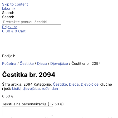
Skip to content
Izbornik
Search
Search
Prijavi se
0,00
€
0
Cart
Podijeli:
Početna
/
Čestitke
/
Djeca
/
Djevojčice
/ Čestitka br. 2094
Čestitka br. 2094
Šifra artikla:
2094
Kategorije:
Čestitke
,
Djeca
,
Djevojčice
Ključne
riječi:
bicikl
,
djevojčica
,
rođendan
6,50
€
Tekstualna personalizacija
(+2,50 €)