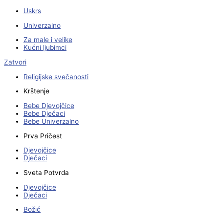
Uskrs
Univerzalno
Za male i velike
Kućni ljubimci
Zatvori
Religijske svečanosti
Krštenje
Bebe Djevojčice
Bebe Dječaci
Bebe Univerzalno
Prva Pričest
Djevojčice
Dječaci
Sveta Potvrda
Djevojčice
Dječaci
Božić