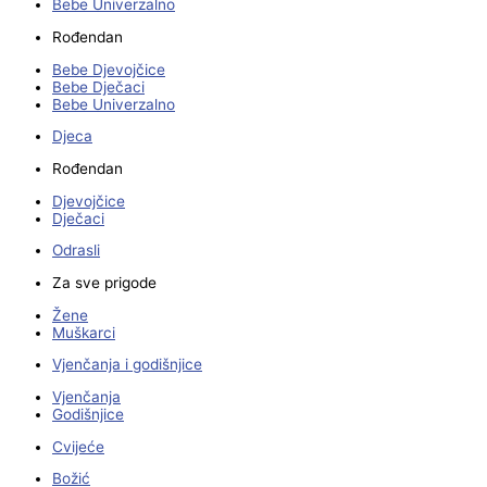
Bebe Univerzalno
Rođendan
Bebe Djevojčice
Bebe Dječaci
Bebe Univerzalno
Djeca
Rođendan
Djevojčice
Dječaci
Odrasli
Za sve prigode
Žene
Muškarci
Vjenčanja i godišnjice
Vjenčanja
Godišnjice
Cvijeće
Božić