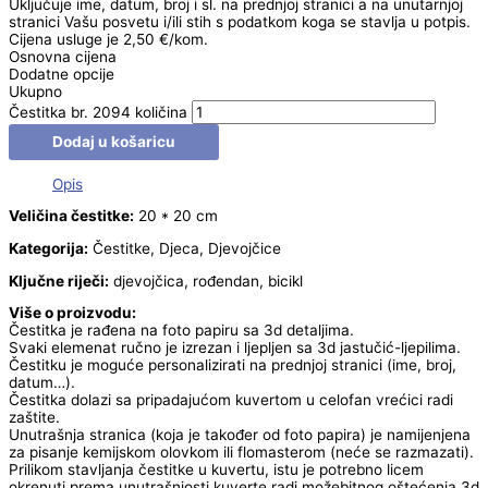
Uključuje ime, datum, broj i sl. na prednjoj stranici a na unutarnjoj
stranici Vašu posvetu i/ili stih s podatkom koga se stavlja u potpis.
Cijena usluge je 2,50 €/kom.
Osnovna cijena
Dodatne opcije
Ukupno
Čestitka br. 2094 količina
Dodaj u košaricu
Opis
Veličina čestitke:
20 * 20 cm
Kategorija:
Čestitke, Djeca, Djevojčice
Ključne riječi:
djevojčica, rođendan, bicikl
Više o proizvodu:
Čestitka je rađena na foto papiru sa 3d detaljima.
Svaki elemenat ručno je izrezan i ljepljen sa 3d jastučić-ljepilima.
Čestitku je moguće personalizirati na prednjoj stranici (ime, broj,
datum…).
Čestitka dolazi sa pripadajućom kuvertom u celofan vrećici radi
zaštite.
Unutrašnja stranica (koja je također od foto papira) je namijenjena
za pisanje kemijskom olovkom ili flomasterom (neće se razmazati).
Prilikom stavljanja čestitke u kuvertu, istu je potrebno licem
okrenuti prema unutrašnjosti kuverte radi možebitnog oštećenja 3d