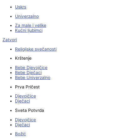
Uskrs
Univerzalno
Za male i velike
Kućni ljubimci
Zatvori
Religijske svečanosti
Krštenje
Bebe Djevojčice
Bebe Dječaci
Bebe Univerzalno
Prva Pričest
Djevojčice
Dječaci
Sveta Potvrda
Djevojčice
Dječaci
Božić