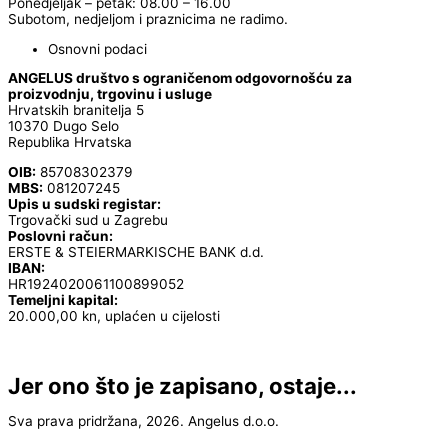
Ponedjeljak – petak: 08.00 – 16.00
Subotom, nedjeljom i praznicima ne radimo.
Osnovni podaci
ANGELUS društvo s ograničenom odgovornošću za
proizvodnju, trgovinu i usluge
Hrvatskih branitelja 5
10370 Dugo Selo
Republika Hrvatska
OIB:
85708302379
MBS:
081207245
Upis u sudski registar:
Trgovački sud u Zagrebu
Poslovni račun:
ERSTE & STEIERMARKISCHE BANK d.d.
IBAN:
HR1924020061100899052
Temeljni kapital:
20.000,00 kn, uplaćen u cijelosti
Jer ono što je zapisano, ostaje...
Sva prava pridržana, 2026. Angelus d.o.o.