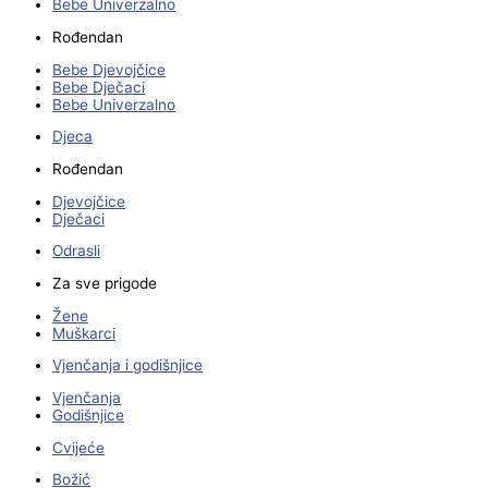
Bebe Univerzalno
Rođendan
Bebe Djevojčice
Bebe Dječaci
Bebe Univerzalno
Djeca
Rođendan
Djevojčice
Dječaci
Odrasli
Za sve prigode
Žene
Muškarci
Vjenčanja i godišnjice
Vjenčanja
Godišnjice
Cvijeće
Božić