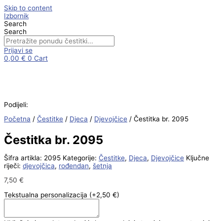
Skip to content
Izbornik
Search
Search
Prijavi se
0,00
€
0
Cart
Podijeli:
Početna
/
Čestitke
/
Djeca
/
Djevojčice
/ Čestitka br. 2095
Čestitka br. 2095
Šifra artikla:
2095
Kategorije:
Čestitke
,
Djeca
,
Djevojčice
Ključne
riječi:
djevojčica
,
rođendan
,
šetnja
7,50
€
Tekstualna personalizacija
(+2,50 €)