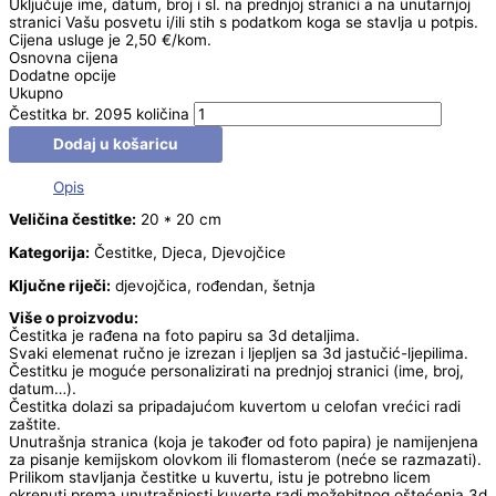
Uključuje ime, datum, broj i sl. na prednjoj stranici a na unutarnjoj
stranici Vašu posvetu i/ili stih s podatkom koga se stavlja u potpis.
Cijena usluge je 2,50 €/kom.
Osnovna cijena
Dodatne opcije
Ukupno
Čestitka br. 2095 količina
Dodaj u košaricu
Opis
Veličina čestitke:
20 * 20 cm
Kategorija:
Čestitke, Djeca, Djevojčice
Ključne riječi:
djevojčica, rođendan, šetnja
Više o proizvodu:
Čestitka je rađena na foto papiru sa 3d detaljima.
Svaki elemenat ručno je izrezan i ljepljen sa 3d jastučić-ljepilima.
Čestitku je moguće personalizirati na prednjoj stranici (ime, broj,
datum…).
Čestitka dolazi sa pripadajućom kuvertom u celofan vrećici radi
zaštite.
Unutrašnja stranica (koja je također od foto papira) je namijenjena
za pisanje kemijskom olovkom ili flomasterom (neće se razmazati).
Prilikom stavljanja čestitke u kuvertu, istu je potrebno licem
okrenuti prema unutrašnjosti kuverte radi možebitnog oštećenja 3d