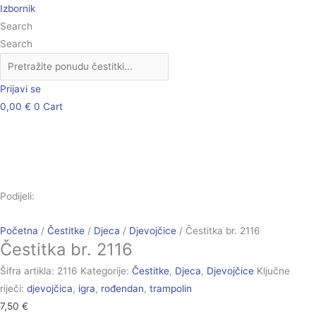
Skip
Čestitka
Izbornik
to
br.
Search
content
2116
Search
količina
Prijavi se
0,00
€
0
Cart
Podijeli:
Početna
/
Čestitke
/
Djeca
/
Djevojčice
/ Čestitka br. 2116
Čestitka br. 2116
Šifra artikla:
2116
Kategorije:
Čestitke
,
Djeca
,
Djevojčice
Ključne
riječi:
djevojčica
,
igra
,
rođendan
,
trampolin
7,50
€