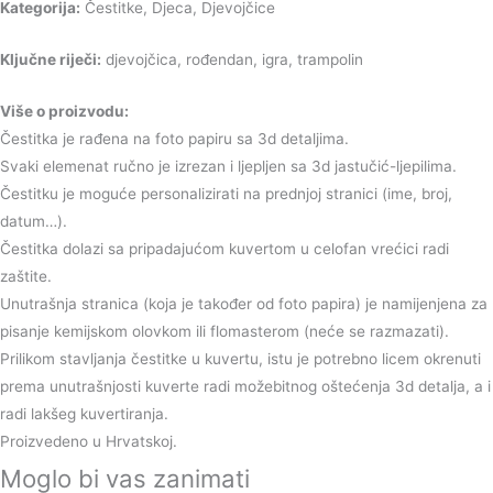
Kategorija:
Čestitke, Djeca, Djevojčice
Ključne riječi:
djevojčica, rođendan, igra, trampolin
Više o proizvodu:
Čestitka je rađena na foto papiru sa 3d detaljima.
Svaki elemenat ručno je izrezan i ljepljen sa 3d jastučić-ljepilima.
Čestitku je moguće personalizirati na prednjoj stranici (ime, broj,
datum…).
Čestitka dolazi sa pripadajućom kuvertom u celofan vrećici radi
zaštite.
Unutrašnja stranica (koja je također od foto papira) je namijenjena za
pisanje kemijskom olovkom ili flomasterom (neće se razmazati).
Prilikom stavljanja čestitke u kuvertu, istu je potrebno licem okrenuti
prema unutrašnjosti kuverte radi možebitnog oštećenja 3d detalja, a i
radi lakšeg kuvertiranja.
Proizvedeno u Hrvatskoj.
Moglo bi vas zanimati