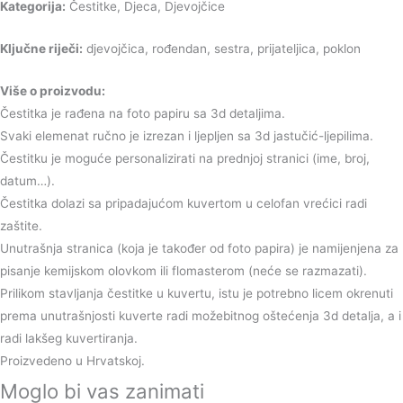
Kategorija:
Čestitke, Djeca, Djevojčice
Ključne riječi:
djevojčica, rođendan, sestra, prijateljica, poklon
Više o proizvodu:
Čestitka je rađena na foto papiru sa 3d detaljima.
Svaki elemenat ručno je izrezan i ljepljen sa 3d jastučić-ljepilima.
Čestitku je moguće personalizirati na prednjoj stranici (ime, broj,
datum…).
Čestitka dolazi sa pripadajućom kuvertom u celofan vrećici radi
zaštite.
Unutrašnja stranica (koja je također od foto papira) je namijenjena za
pisanje kemijskom olovkom ili flomasterom (neće se razmazati).
Prilikom stavljanja čestitke u kuvertu, istu je potrebno licem okrenuti
prema unutrašnjosti kuverte radi možebitnog oštećenja 3d detalja, a i
radi lakšeg kuvertiranja.
Proizvedeno u Hrvatskoj.
Moglo bi vas zanimati