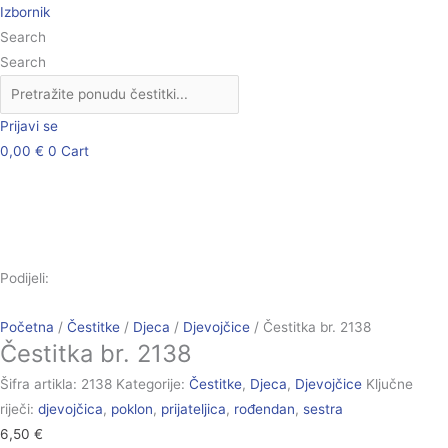
Skip
Čestitka
Izbornik
to
br.
Search
content
2138
Search
količina
Prijavi se
0,00
€
0
Cart
Podijeli:
Početna
/
Čestitke
/
Djeca
/
Djevojčice
/ Čestitka br. 2138
Čestitka br. 2138
Šifra artikla:
2138
Kategorije:
Čestitke
,
Djeca
,
Djevojčice
Ključne
riječi:
djevojčica
,
poklon
,
prijateljica
,
rođendan
,
sestra
6,50
€