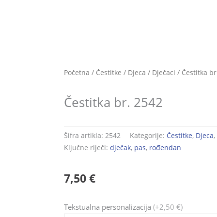
Početna
/
Čestitke
/
Djeca
/
Dječaci
/ Čestitka br
Čestitka br. 2542
Šifra artikla:
2542
Kategorije:
Čestitke
,
Djeca
,
Ključne riječi:
dječak
,
pas
,
rođendan
7,50
€
Čestitka
Tekstualna personalizacija
(+2,50 €)