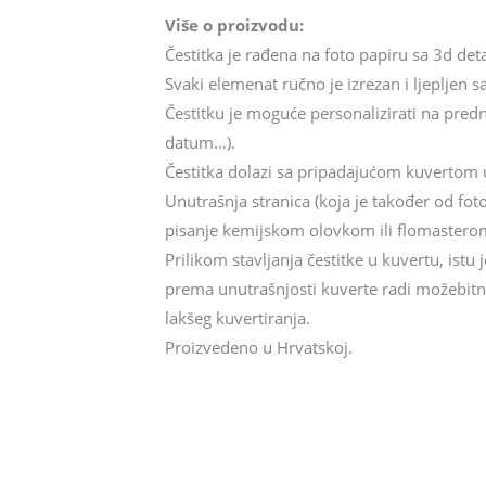
Više o proizvodu:
Čestitka je rađena na foto papiru sa 3d det
Svaki elemenat ručno je izrezan i ljepljen sa
Čestitku je moguće personalizirati na prednj
datum…).
Čestitka dolazi sa pripadajućom kuvertom u 
Unutrašnja stranica (koja je također od fot
pisanje kemijskom olovkom ili flomasterom
Prilikom stavljanja čestitke u kuvertu, istu
prema unutrašnjosti kuverte radi možebitnog
lakšeg kuvertiranja.
Proizvedeno u Hrvatskoj.