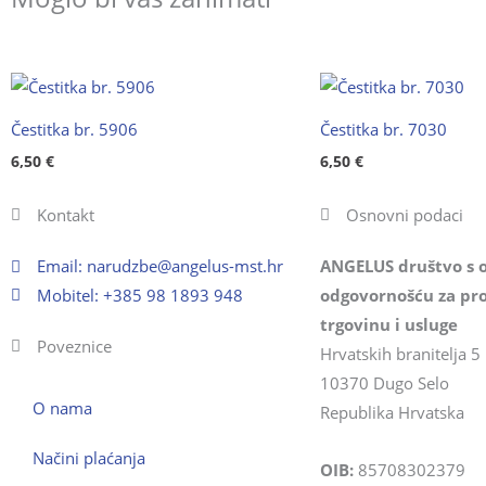
Čestitka br. 5906
Čestitka br. 7030
6,50
€
6,50
€
Kontakt
Osnovni podaci
Email:
@ebzduran
rh.tsm-sulegna
ANGELUS društvo s 
Mobitel: +385 98 1893 948
odgovornošću za pro
trgovinu i usluge
Poveznice
Hrvatskih branitelja 5
10370 Dugo Selo
O nama
Republika Hrvatska
Načini plaćanja
OIB:
85708302379