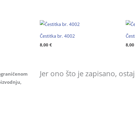
Čestitka br. 4002
Čest
8,00
€
8,0
Jer ono što je zapisano, ostaje
ograničenom
izvodnju,