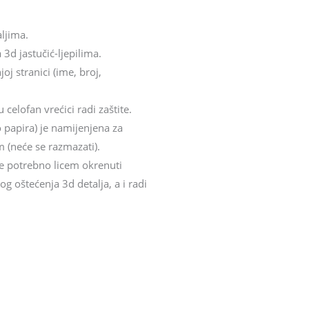
aljima.
 3d jastučić-ljepilima.
oj stranici (ime, broj,
celofan vrećici radi zaštite.
o papira) je namijenjena za
 (neće se razmazati).
 je potrebno licem okrenuti
 oštećenja 3d detalja, a i radi