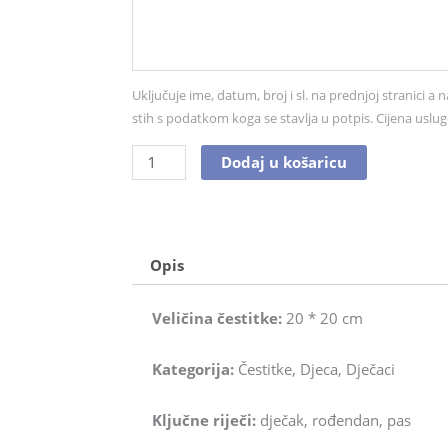
br.
2542
količina
Uključuje ime, datum, broj i sl. na prednjoj stranici a n
stih s podatkom koga se stavlja u potpis. Cijena uslug
Dodaj u košaricu
Opis
Veličina čestitke:
20 * 20 cm
Kategorija:
Čestitke, Djeca, Dječaci
Ključne riječi:
dječak, rođendan, pas