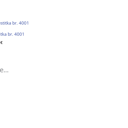
itka br. 4001
0
€
...