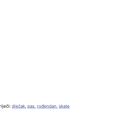
iječi:
dječak
,
pas
,
rođendan
,
skate