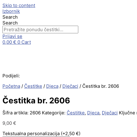
Skip to content
Izbornik
Search
Search
Prijavi se
0,00
€
0
Cart
Podijeli:
Početna
/
Čestitke
/
Djeca
/
Dječaci
/ Čestitka br. 2606
Čestitka br. 2606
Šifra artikla:
2606
Kategorije:
Čestitke
,
Djeca
,
Dječaci
Ključne r
9,00
€
Tekstualna personalizacija
(+2,50 €)