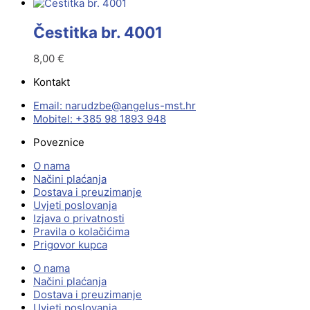
Čestitka br. 4001
8,00
€
Kontakt
Email:
@ebzduran
rh.tsm-sulegna
Mobitel: +385 98 1893 948
Poveznice
O nama
Načini plaćanja
Dostava i preuzimanje
Uvjeti poslovanja
Izjava o privatnosti
Pravila o kolačićima
Prigovor kupca
O nama
Načini plaćanja
Dostava i preuzimanje
Uvjeti poslovanja