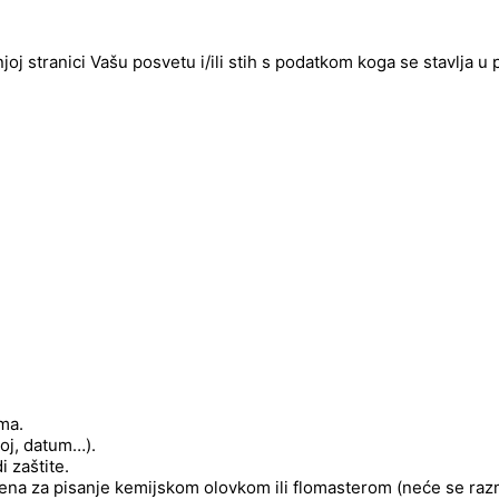
njoj stranici Vašu posvetu i/ili stih s podatkom koga se stavlja u
ima.
roj, datum…).
 zaštite.
njena za pisanje kemijskom olovkom ili flomasterom (neće se raz