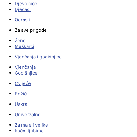
Djevojčice
Dječaci
Odrasli
Za sve prigode
Žene
Muškarci
Vjenčanja i godišnjice
Vjenčanja
Godišnjice
Cvijeće
Božić
Uskrs
Univerzalno
Za male i velike
Kućni ljubimci