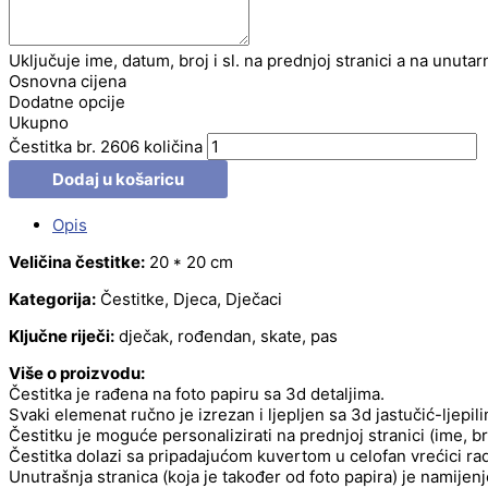
Uključuje ime, datum, broj i sl. na prednjoj stranici a na unutar
Osnovna cijena
Dodatne opcije
Ukupno
Čestitka br. 2606 količina
Dodaj u košaricu
Opis
Veličina čestitke:
20 * 20 cm
Kategorija:
Čestitke, Djeca, Dječaci
Ključne riječi:
dječak, rođendan, skate, pas
Više o proizvodu:
Čestitka je rađena na foto papiru sa 3d detaljima.
Svaki elemenat ručno je izrezan i ljepljen sa 3d jastučić-ljepil
Čestitku je moguće personalizirati na prednjoj stranici (ime, b
Čestitka dolazi sa pripadajućom kuvertom u celofan vrećici radi
Unutrašnja stranica (koja je također od foto papira) je namije