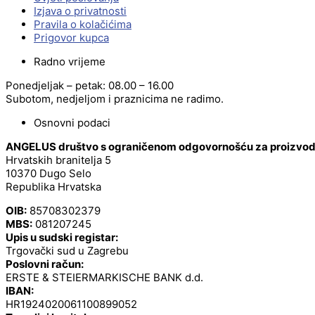
Izjava o privatnosti
Pravila o kolačićima
Prigovor kupca
Radno vrijeme
Ponedjeljak – petak: 08.00 – 16.00
Subotom, nedjeljom i praznicima ne radimo.
Osnovni podaci
ANGELUS društvo s ograničenom odgovornošću za proizvodnj
Hrvatskih branitelja 5
10370 Dugo Selo
Republika Hrvatska
OIB:
85708302379
MBS:
081207245
Upis u sudski registar:
Trgovački sud u Zagrebu
Poslovni račun:
ERSTE & STEIERMARKISCHE BANK d.d.
IBAN:
HR1924020061100899052