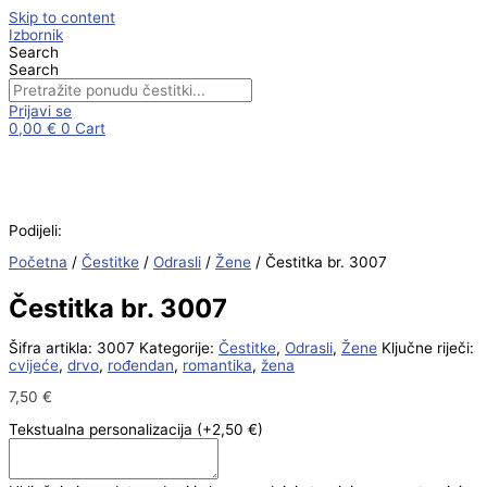
Skip to content
Izbornik
Search
Search
Prijavi se
0,00
€
0
Cart
Podijeli:
Početna
/
Čestitke
/
Odrasli
/
Žene
/ Čestitka br. 3007
Čestitka br. 3007
Šifra artikla:
3007
Kategorije:
Čestitke
,
Odrasli
,
Žene
Ključne riječi:
cvijeće
,
drvo
,
rođendan
,
romantika
,
žena
7,50
€
Tekstualna personalizacija
(+2,50 €)