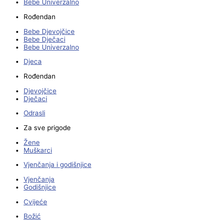
Bebe Univerzalno
Rođendan
Bebe Djevojčice
Bebe Dječaci
Bebe Univerzalno
Djeca
Rođendan
Djevojčice
Dječaci
Odrasli
Za sve prigode
Žene
Muškarci
Vjenčanja i godišnjice
Vjenčanja
Godišnjice
Cvijeće
Božić