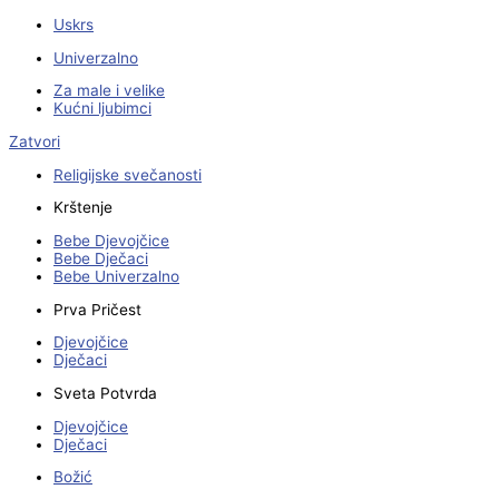
Uskrs
Univerzalno
Za male i velike
Kućni ljubimci
Zatvori
Religijske svečanosti
Krštenje
Bebe Djevojčice
Bebe Dječaci
Bebe Univerzalno
Prva Pričest
Djevojčice
Dječaci
Sveta Potvrda
Djevojčice
Dječaci
Božić