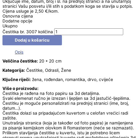
Uključuje ime, datum, broj i sl. na prednjoj stranici a na unutarnjoj
stranici Vašu posvetu i/ili stih s podatkom koga se stavlja u potpis.
Cijena usluge je 2,50 €/kom.
Osnovna cijena
Dodatne opcije
Ukupno
Čestitka br. 3007 količina
Dodaj u košaricu
Opis
Veličina čestitke:
20 * 20 cm
Kategorija:
Čestitke, Odrasli, Žene
Ključne riječi:
žena, rođendan, romantika, drvo, cvijeće
Više o proizvodu:
Čestitka je rađena na foto papiru sa 3d detaljima.
Svaki elemenat ručno je izrezan i ljepljen sa 3d jastučić-ljepilima.
Čestitku je moguće personalizirati na prednjoj stranici (ime, broj,
datum…).
Čestitka dolazi sa pripadajućom kuvertom u celofan vrećici radi
zaštite.
Unutrašnja stranica (koja je također od foto papira) je namijenjena
za pisanje kemijskom olovkom ili flomasterom (neće se razmazati).
Prilikom stavljanja čestitke u kuvertu, istu je potrebno licem
okrenuti prema unutrašnjosti kuverte radi možebitnog oštećenja 3d