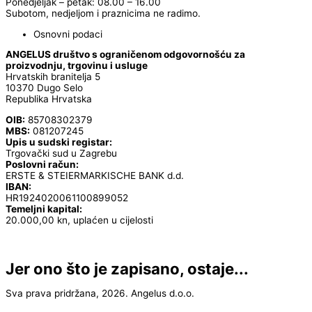
Ponedjeljak – petak: 08.00 – 16.00
Subotom, nedjeljom i praznicima ne radimo.
Osnovni podaci
ANGELUS društvo s ograničenom odgovornošću za
proizvodnju, trgovinu i usluge
Hrvatskih branitelja 5
10370 Dugo Selo
Republika Hrvatska
OIB:
85708302379
MBS:
081207245
Upis u sudski registar:
Trgovački sud u Zagrebu
Poslovni račun:
ERSTE & STEIERMARKISCHE BANK d.d.
IBAN:
HR1924020061100899052
Temeljni kapital:
20.000,00 kn, uplaćen u cijelosti
Jer ono što je zapisano, ostaje...
Sva prava pridržana, 2026. Angelus d.o.o.