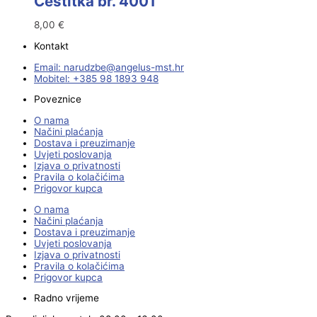
Čestitka br. 4001
8,00
€
Kontakt
Email:
@ebzduran
rh.tsm-sulegna
Mobitel: +385 98 1893 948
Poveznice
O nama
Načini plaćanja
Dostava i preuzimanje
Uvjeti poslovanja
Izjava o privatnosti
Pravila o kolačićima
Prigovor kupca
O nama
Načini plaćanja
Dostava i preuzimanje
Uvjeti poslovanja
Izjava o privatnosti
Pravila o kolačićima
Prigovor kupca
Radno vrijeme