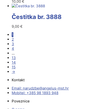
10,00
€
Čestitka br. 3888
9,00
€
1
2
3
4
…
13
14
15
→
Kontakt
Email:
@ebzduran
rh.tsm-sulegna
Mobitel: +385 98 1893 948
Poveznice