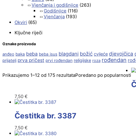
Vjenčanja i godišnjice
(263)
Godišnjice
(116)
Vjenčanja
(193)
Okviri
(65)
Ključne riječi
Oznake proizvoda
beba
blagdani
božić
djevojčica
cvijeće
anđeo
baka
beba isus
rođendan
prva pričest
rođ
religijske
prijatelj
prvi rođendan
roza
Prikazujemo 1–12 od 175 rezultata
Poredano po popularnosti
Č
7,50
€
Čestitka br. 3387
7,50
€