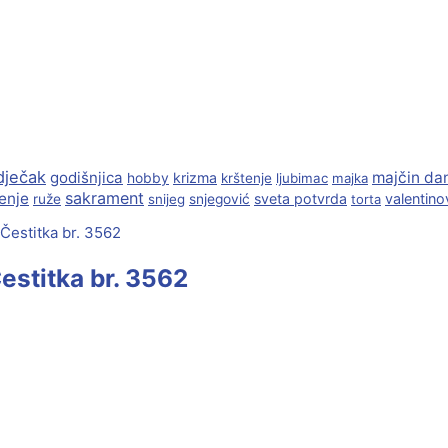
dječak
godišnjica
majčin da
krizma
hobby
krštenje
ljubimac
majka
sakrament
enje
sveta potvrda
valentino
ruže
snijeg
snjegović
torta
estitka br. 3562