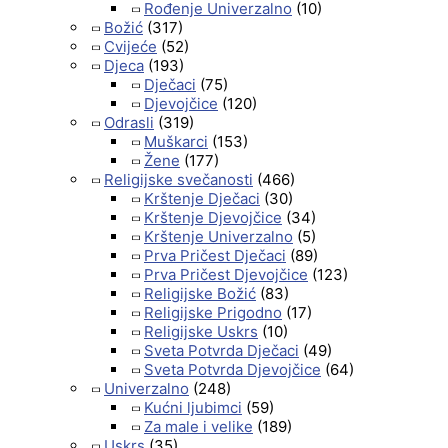
Rođenje Univerzalno
(10)
Božić
(317)
Cvijeće
(52)
Djeca
(193)
Dječaci
(75)
Djevojčice
(120)
Odrasli
(319)
Muškarci
(153)
Žene
(177)
Religijske svečanosti
(466)
Krštenje Dječaci
(30)
Krštenje Djevojčice
(34)
Krštenje Univerzalno
(5)
Prva Pričest Dječaci
(89)
Prva Pričest Djevojčice
(123)
Religijske Božić
(83)
Religijske Prigodno
(17)
Religijske Uskrs
(10)
Sveta Potvrda Dječaci
(49)
Sveta Potvrda Djevojčice
(64)
Univerzalno
(248)
Kućni ljubimci
(59)
Za male i velike
(189)
Uskrs
(35)