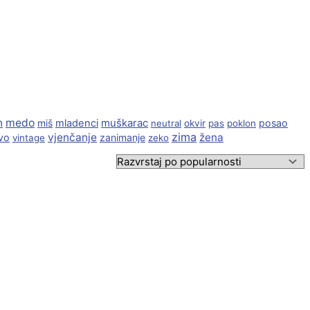
n
medo
muškarac
miš
mladenci
posao
neutral
okvir
pas
poklon
zima
vjenčanje
žena
vo
zanimanje
vintage
zeko