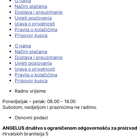
O nama
Načini plaćanja
Dostava i preuzimanje
Uvjeti poslovanja
Izjava o privatnosti
Pravila o kolačićima
Prigovor kupca
O nama
Načini plaćanja
Dostava i preuzimanje
Uvjeti poslovanja
Izjava o privatnosti
Pravila o kolačićima
Prigovor kupca
Radno vrijeme
Ponedjeljak – petak: 08.00 – 16.00
Subotom, nedjeljom i praznicima ne radimo.
Osnovni podaci
ANGELUS društvo s ograničenom odgovornošću za proizvodnj
Hrvatskih branitelja 5