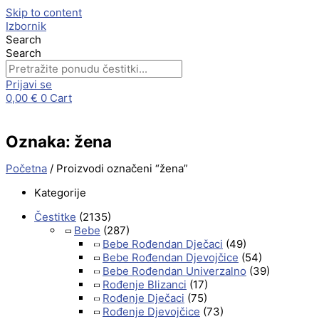
Skip to content
Izbornik
Search
Search
Prijavi se
0,00
€
0
Cart
Oznaka: žena
Početna
/ Proizvodi označeni “žena”
Kategorije
Čestitke
(2135)
Bebe
(287)
Bebe Rođendan Dječaci
(49)
Bebe Rođendan Djevojčice
(54)
Bebe Rođendan Univerzalno
(39)
Rođenje Blizanci
(17)
Rođenje Dječaci
(75)
Rođenje Djevojčice
(73)