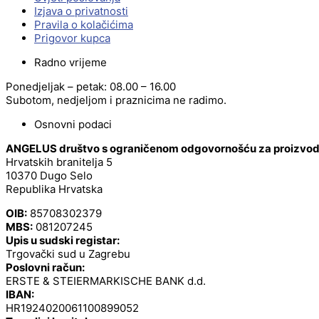
Izjava o privatnosti
Pravila o kolačićima
Prigovor kupca
Radno vrijeme
Ponedjeljak – petak: 08.00 – 16.00
Subotom, nedjeljom i praznicima ne radimo.
Osnovni podaci
ANGELUS društvo s ograničenom odgovornošću za proizvodnj
Hrvatskih branitelja 5
10370 Dugo Selo
Republika Hrvatska
OIB:
85708302379
MBS:
081207245
Upis u sudski registar:
Trgovački sud u Zagrebu
Poslovni račun:
ERSTE & STEIERMARKISCHE BANK d.d.
IBAN:
HR1924020061100899052