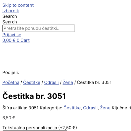
Skip to content
Izbornik
Search
Search
Prijavi se
0,00
€
0
Cart
Podijeli:
Početna
/
Čestitke
/
Odrasli
/
Žene
/ Čestitka br. 3051
Čestitka br. 3051
Šifra artikla:
3051
Kategorije:
Čestitke
,
Odrasli
,
Žene
Ključne ri
6,50
€
Tekstualna personalizacija
(+2,50 €)