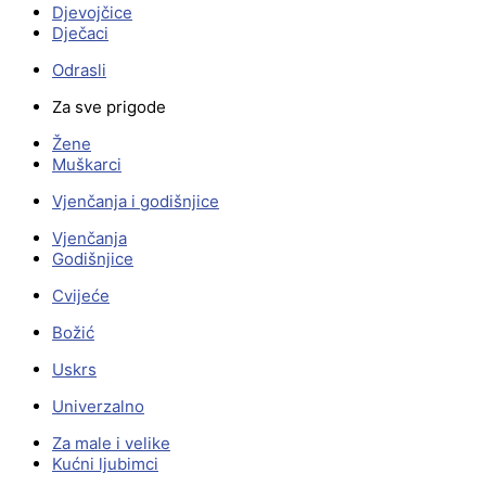
Djevojčice
Dječaci
Odrasli
Za sve prigode
Žene
Muškarci
Vjenčanja i godišnjice
Vjenčanja
Godišnjice
Cvijeće
Božić
Uskrs
Univerzalno
Za male i velike
Kućni ljubimci