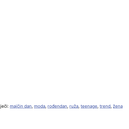
ječi:
majčin dan
,
moda
,
rođendan
,
ruža
,
teenage
,
trend
,
žena