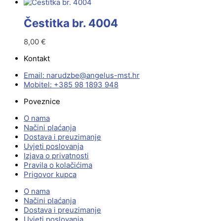
Čestitka br. 4004
8,00
€
Kontakt
Email:
@ebzduran
rh.tsm-sulegna
Mobitel: +385 98 1893 948
Poveznice
O nama
Načini plaćanja
Dostava i preuzimanje
Uvjeti poslovanja
Izjava o privatnosti
Pravila o kolačićima
Prigovor kupca
O nama
Načini plaćanja
Dostava i preuzimanje
Uvjeti poslovanja