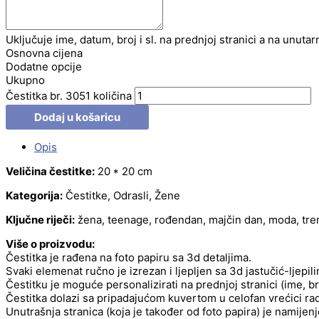
Uključuje ime, datum, broj i sl. na prednjoj stranici a na unutar
Osnovna cijena
Dodatne opcije
Ukupno
Čestitka br. 3051 količina
Dodaj u košaricu
Opis
Veličina čestitke:
20 * 20 cm
Kategorija:
Čestitke, Odrasli, Žene
Ključne riječi:
žena, teenage, rođendan, majčin dan, moda, tre
Više o proizvodu:
Čestitka je rađena na foto papiru sa 3d detaljima.
Svaki elemenat ručno je izrezan i ljepljen sa 3d jastučić-ljepil
Čestitku je moguće personalizirati na prednjoj stranici (ime, b
Čestitka dolazi sa pripadajućom kuvertom u celofan vrećici radi
Unutrašnja stranica (koja je također od foto papira) je namije