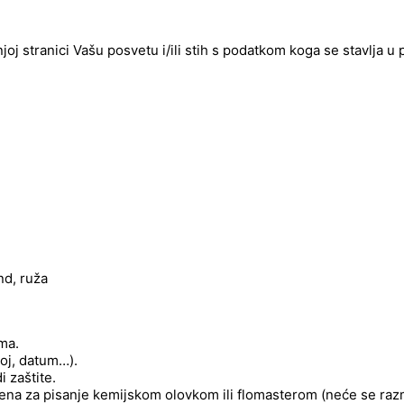
njoj stranici Vašu posvetu i/ili stih s podatkom koga se stavlja u
nd, ruža
ima.
roj, datum…).
 zaštite.
njena za pisanje kemijskom olovkom ili flomasterom (neće se raz