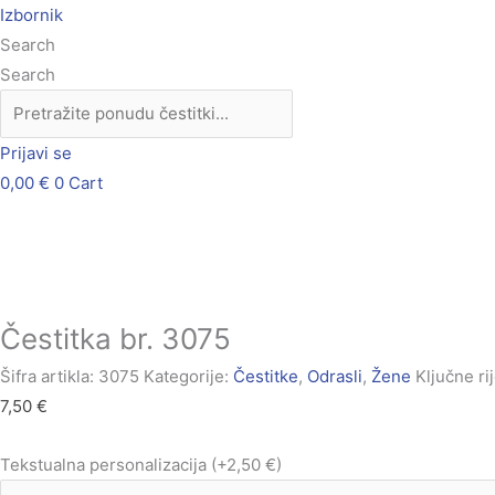
Skip
Čestitka
Izbornik
to
br.
Search
content
3075
Search
količina
Prijavi se
0,00
€
0
Cart
Čestitka br. 3075
Šifra artikla:
3075
Kategorije:
Čestitke
,
Odrasli
,
Žene
Ključne rij
7,50
€
Tekstualna personalizacija
(+2,50 €)