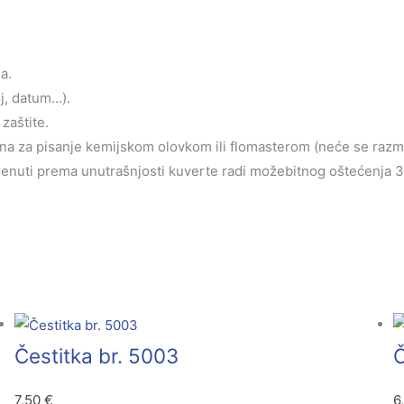
a.
oj, datum…).
zaštite.
jena za pisanje kemijskom olovkom ili flomasterom (neće se razm
krenuti prema unutrašnjosti kuverte radi možebitnog oštećenja 3d 
Čestitka br. 5003
Č
7,50
€
6