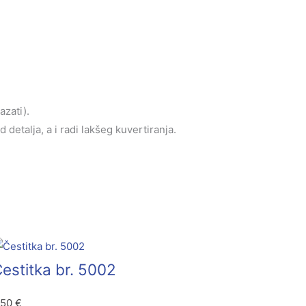
azati).
detalja, a i radi lakšeg kuvertiranja.
estitka br. 5002
,50
€