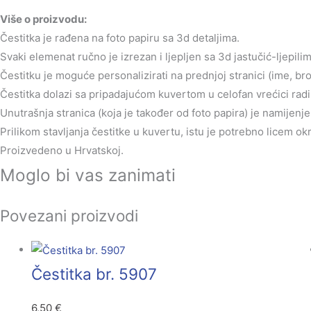
Više o proizvodu:
Čestitka je rađena na foto papiru sa 3d detaljima.
Svaki elemenat ručno je izrezan i ljepljen sa 3d jastučić-ljepilim
Čestitku je moguće personalizirati na prednjoj stranici (ime, br
Čestitka dolazi sa pripadajućom kuvertom u celofan vrećici radi 
Unutrašnja stranica (koja je također od foto papira) je namijen
Prilikom stavljanja čestitke u kuvertu, istu je potrebno licem o
Proizvedeno u Hrvatskoj.
Moglo bi vas zanimati
Povezani proizvodi
Čestitka br. 5907
6,50
€